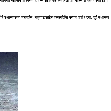
स्ता प्रकोपको जोखिम वा क्षतिबाट बच्न आवश्यक सतर्कता अपनाउन आग्रह गरेको हो ।
्थानहरूमा मेघगर्जन, चट्याङसहित हल्कादेखि मध्यम वर्षा र एक, दुई स्थानमा