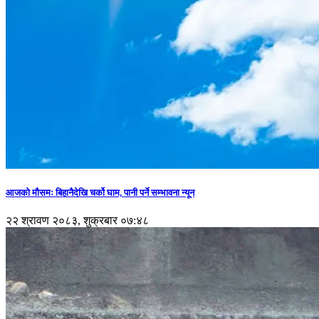
आजको मौसमः बिहानैदेखि चर्को घाम, पानी पर्ने सम्भावना न्यून
२२ श्रावण २०८३, शुक्रबार ०७:४८