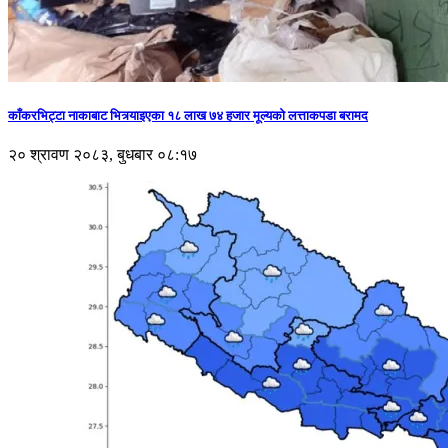
काँकरभिट्टा नाकाबाट भित्र्याइएका १८ लाख ७४ हजार मूल्यकाे लत्ताकपडा बरामद
२० श्रावण २०८३, बुधबार ०८:१७