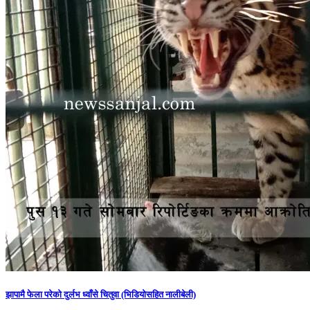
झापामै फेला परेको दुर्लभ ध्वाँसे चितुवा (भिडियोसहित नालीबेली)