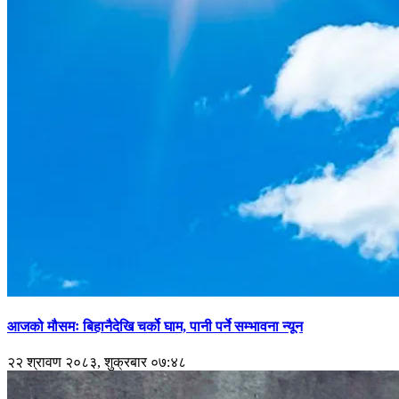
आजको मौसमः बिहानैदेखि चर्को घाम, पानी पर्ने सम्भावना न्यून
२२ श्रावण २०८३, शुक्रबार ०७:४८