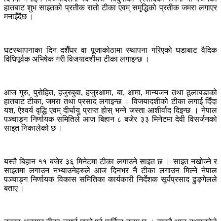
हातबाट शुभ साइतको प्रतीक रातो टीका एवम् समृद्धिको प्रतीक जमरा लगाएर
मनाइँदैछ ।
घटस्थापनाका दिन दशैँघर वा पूजाकोठामा स्थापना गरिएको घडाबाट वैदिक
विधिपूर्वक अभिषेक गरी विजयादशीमा टीका लगाइन्छ ।
आज गुरु, पुरोहित, हजुरबुबा, हजुरआमा, बा, आमा, मान्यजन तथा ठूलाबडाको
हातबाट टीका, जमरा तथा प्रसाद लगाइन्छ । विजयादशीको टीका लगाई दिँदा
यश, ऐश्वर्य वृद्धि एवम् दीर्घायु प्राप्त होस् भन्ने जस्ता आशीर्वाद दिइन्छ । नेपाल
पञ्चाङ्ग निर्णायक समितिले आज बिहान ८ बजेर ३३ मिनेटमा देवी विसर्जनको
साइत निकालेको छ ।
यस्तै बिहान ११ बजेर ३६ मिनेटमा टीका लगाउने साइत छ । साइत नखोज्ने र
साइतमा लगाउन नभ्याउनेहरुले आज दिनभर नै टीका लगाउन मिल्ने नेपाल
पञ्चाङ्ग निर्णायक विकास समितिका कार्यकारी निर्देशक सूर्यप्रसाद ढुङ्गेलले
बताए ।