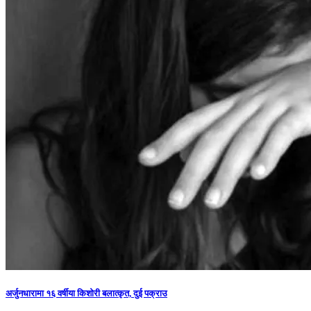
अर्जुनधारामा १६ वर्षीया किशोरी बलात्कृत, दुई पक्राउ