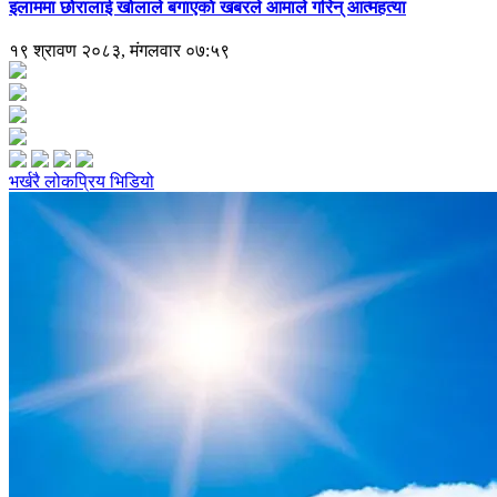
इलाममा छोरालाई खोलाले बगाएकाे खबरले आमाले गरिन् आत्महत्या
१९ श्रावण २०८३, मंगलवार ०७:५९
भर्खरै
लोकप्रिय
भिडियो