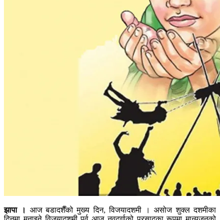
झापा ।
आज बडादशैँको मुख्य दिन, विजयादशमी । असोज शुक्ल दशमीका
दिनमा मनाइने विजयादशमी पर्व आज नवदुर्गाको प्रसादका रूपमा मान्यजनको