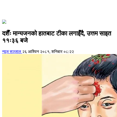
दशैँः मान्यजनको हातबाट टीका लगाइँदै, उत्तम साइत
११ः३६ बजे
न्यूज सञ्जाल
२६ आश्विन २०८१, शनिबार ०८:२२