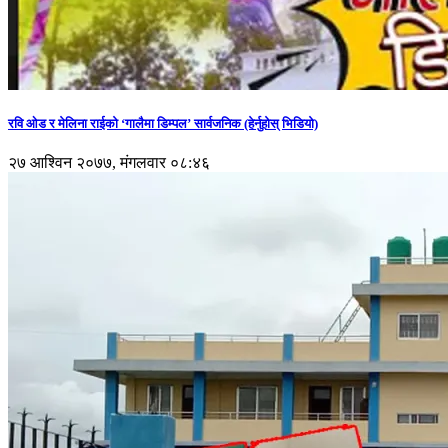
रवि ओड र मेलिना राईको ‘गालैमा डिम्पल’ सार्वजनिक (हेर्नुहोस् भिडियो)
२७ आश्विन २०७७, मंगलवार ०८:४६