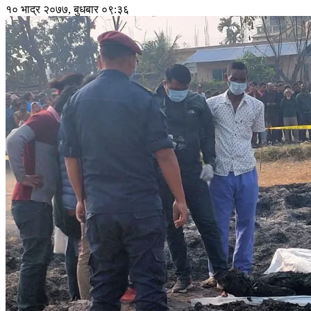
१० भाद्र २०७७, बुधबार ०९:३६