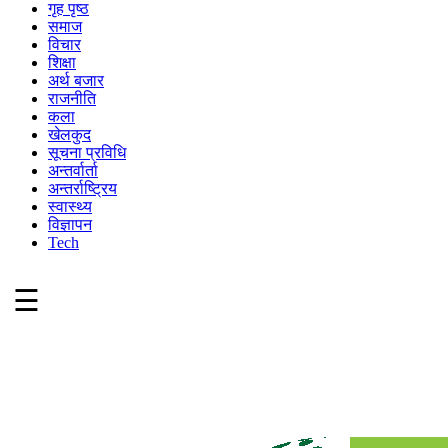
गृह पृष्ठ
समाज
विचार
शिक्षा
अर्थ बजार
राजनीति
कला
खेलकुद
सूचना प्रविधि
अन्तर्वार्ता
अन्तर्राष्ट्रिय
स्वास्थ्य
विज्ञापन
Tech
☰