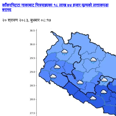
काँकरभिट्टा नाकाबाट भित्र्याइएका १८ लाख ७४ हजार मूल्यकाे लत्ताकपडा
बरामद
२० श्रावण २०८३, बुधबार ०८:१७