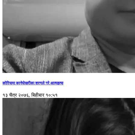
कोरियामा कानेपोखरीका शरणले गरे आत्महत्या
१३ चैत्र २०७६, बिहीबार १०:५१