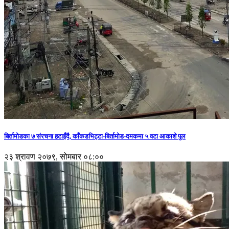
बिर्तामोडका ७ संरचना हटाइँदै, काँकडभिट्टा-बिर्तामोड-दमकमा ५ वटा आकाशे पुल
२३ श्रावण २०७९, सोमबार ०८:००