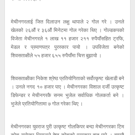
मेचीनगरलाई जित दिलाउन लक्षु थापाले २ गोल गरे । उनले
खेलको २६औं र ३६औं मिनेटमा गोल गरेका थिए । गोल्डकपको
विजेता मेचीनगरले १ लाख ११ हजार २११ रुपैयाँसहित ट्रफि,
मेडल र प्रमाणपत्र पुरस्कार पायो । उपविजेता बनेको
शिवसताक्षीले ५५ हजार ६५५ रुपैयाँमा चित्त बुझायो ।
शिवसताक्षीका निकेश श्रेष्ठ प्रतियोगिताको सर्वोत्कृष्ट खेलाडी बने
। उनले नगद १० हजार पाए । मेचीनगरका विशाल दर्जी उत्कृष्ट
डिफेन्डर र मेचीनगरकै सनम भुजेल सर्वाधिक गोलकर्ता बने ।
भुजेले प्रतियोगितामा ७ गोल गरेका थिए ।
मेचीनगरका युवराज पुरी उत्कृष्ट गोलकिपर बन्दा मेचीनगरका टिम
कोच ससेन्द्र धिमालले बेष्ट कोचको पुरस्कार हात पारे । त्यस्तै