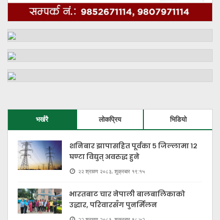
भर्खरै
लोकप्रिय
भिडियो
शनिबार झापासहित पूर्वका ५ जिल्लामा १२
घण्टा विद्युत् अवरुद्ध हुने
२२ श्रावण २०८३, शुक्रबार १९:१५
भारतबाट चार नेपाली बालबालिकाको
उद्धार, परिवारसँग पुनर्मिलन
२२ श्रावण २०८३, शुक्रबार १८:५२