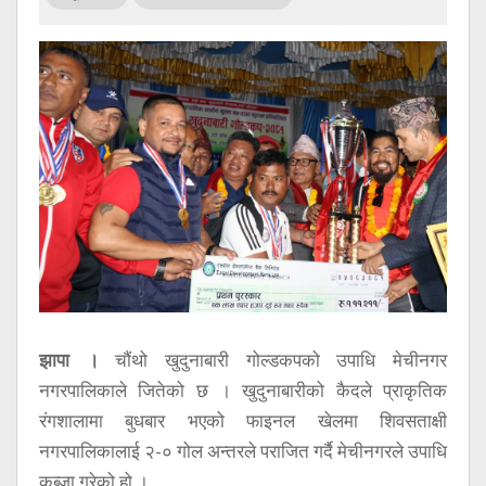
सूचना
प्रविधि
अन्तर्वार्ता
अन्तर्राष्ट्रिय
स्वास्थ्य
विज्ञापन
Tech
झापा ।
चौंथो खुदुनाबारी गोल्डकपको उपाधि मेचीनगर
नगरपालिकाले जितेको छ । खुदुनाबारीको कैदले प्राकृतिक
रंगशालामा बुधबार भएको फाइनल खेलमा शिवसताक्षी
नगरपालिकालाई २-० गोल अन्तरले पराजित गर्दै मेचीनगरले उपाधि
कब्जा गरेको हो ।