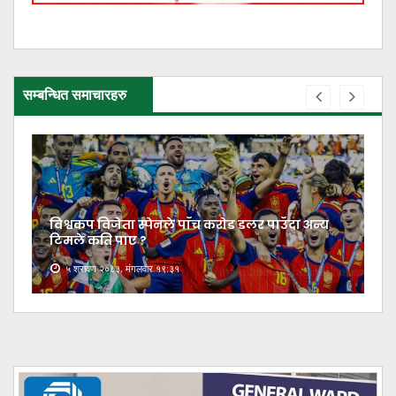
सम्बन्धित समाचारहरु
विश्वकप विजेता स्पेनले पाँच करोड डलर पाउँदा अन्य
टिमले कति पाए ?
५ श्रावण २०८३, मंगलवार १९:३१