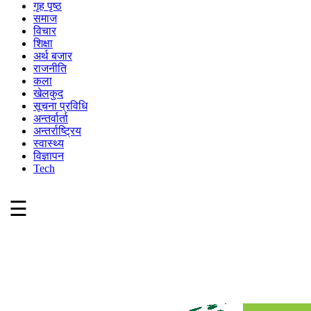
गृह पृष्ठ
समाज
विचार
शिक्षा
अर्थ बजार
राजनीति
कला
खेलकुद
सूचना प्रविधि
अन्तर्वार्ता
अन्तर्राष्ट्रिय
स्वास्थ्य
विज्ञापन
Tech
☰