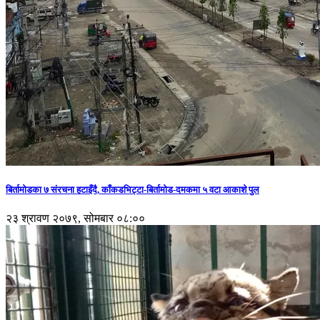
बिर्तामोडका ७ संरचना हटाइँदै, काँकडभिट्टा-बिर्तामोड-दमकमा ५ वटा आकाशे पुल
२३ श्रावण २०७९, सोमबार ०८:००