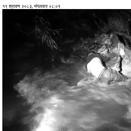
१९ श्रावण २०८३, मंगलवार ०८:०९