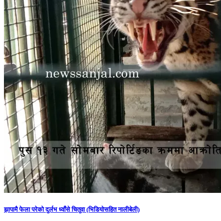
झापामै फेला परेको दुर्लभ ध्वाँसे चितुवा (भिडियोसहित नालीबेली)