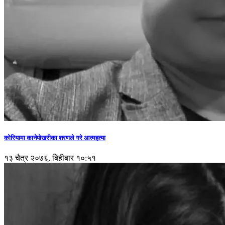
कोरियामा कानेपोखरीका शरणले गरे आत्महत्या
१३ चैत्र २०७६, बिहीबार १०:५१