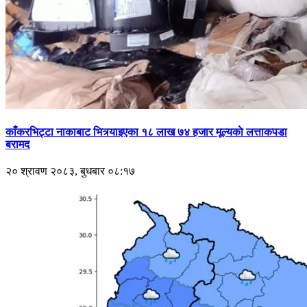
काँकरभिट्टा नाकाबाट भित्र्याइएका १८ लाख ७४ हजार मूल्यकाे लत्ताकपडा
बरामद
२० श्रावण २०८३, बुधबार ०८:१७