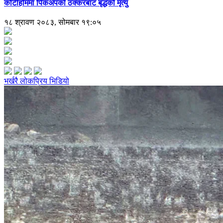
कोटीहोममा पिकअपको ठक्करबाट बृद्धको मृत्यु
१८ श्रावण २०८३, सोमबार १९:०५
भर्खरै
लोकप्रिय
भिडियो