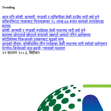
Trending
आज पनि कोशी, बागमती, गण्डकी र लुम्बिनीका केही ठाउँमा भारी वर्षा हुने
काँकरभिट्टा नाकाबाट भित्र्याइएका १८ लाख ७४ हजार मूल्यकाे लत्ताकपडा
बरामद
कोशी, बागमती र गण्डकी प्रदेशका केही स्थानमा भारी वर्षा हुने
इलाममा छोरालाई खोलाले बगाएकाे खबरले आमाले गरिन् आत्महत्या
कोटीहोममा पिकअपको ठक्करबाट बृद्धको मृत्यु
आजको मौसमः कोशीसहित तीन प्रदेशका केही स्थानमा भारी वर्षाको पूर्वानुमान
पेट्रोल-डिजेलको भाउ बढ्यो, ग्यासको यथावत
२१ श्रावण २०८३, बिहीबार