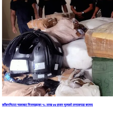
काँकरभिट्टा नाकाबाट भित्र्याइएका १८ लाख ७४ हजार मूल्यकाे लत्ताकपडा बरामद