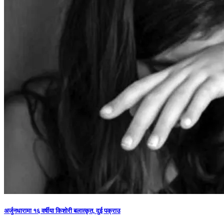
अर्जुनधारामा १६ वर्षीया किशोरी बलात्कृत, दुई पक्राउ