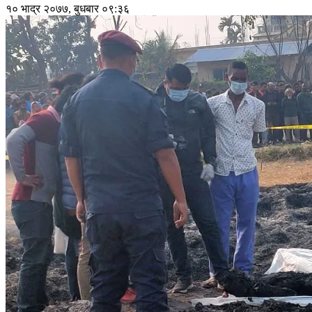
१० भाद्र २०७७, बुधबार ०९:३६