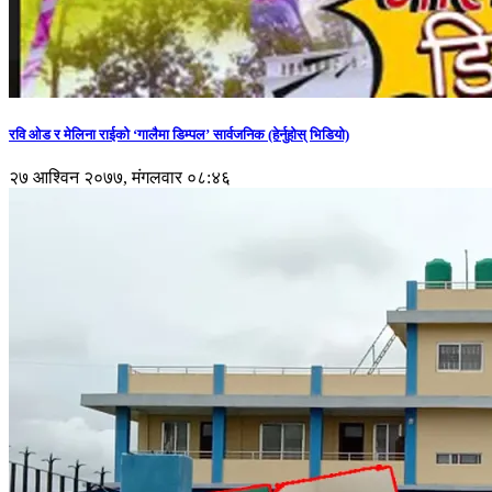
रवि ओड र मेलिना राईको ‘गालैमा डिम्पल’ सार्वजनिक (हेर्नुहोस् भिडियो)
२७ आश्विन २०७७, मंगलवार ०८:४६