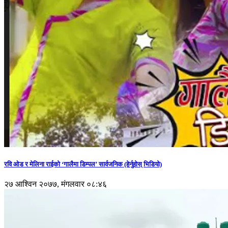
रवि ओड र मेलिना राईको ‘गालैमा डिम्पल’ सार्वजनिक (हेर्नुहोस् भिडियो)
२७ आश्विन २०७७, मंगलवार ०८:४६