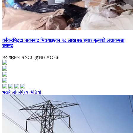
काँकरभिट्टा नाकाबाट भित्र्याइएका १८ लाख ७४ हजार मूल्यकाे लत्ताकपडा
बरामद
२० श्रावण २०८३, बुधबार ०८:१७
भर्खरै
लोकप्रिय
भिडियो