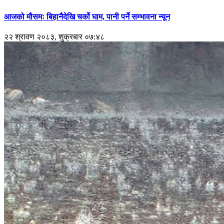
आजको मौसमः बिहानैदेखि चर्को घाम, पानी पर्ने सम्भावना न्यून
२२ श्रावण २०८३, शुक्रबार ०७:४८