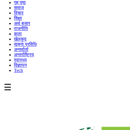
गृह पृष्ठ
समाज
विचार
शिक्षा
अर्थ बजार
राजनीति
कला
खेलकुद
सूचना प्रविधि
अन्तर्वार्ता
अन्तर्राष्ट्रिय
स्वास्थ्य
विज्ञापन
Tech
☰