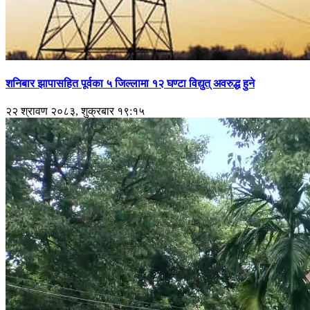
शनिबार झापासहित पूर्वका ५ जिल्लामा १२ घण्टा विद्युत् अवरुद्ध हुने
२२ श्रावण २०८३, शुक्रबार १९:१५