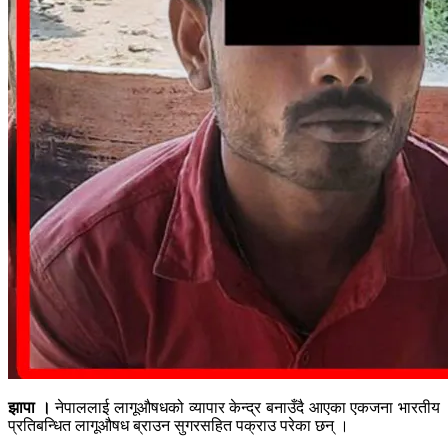
झापा ।
नेपाललाई लागूऔषधको व्यापार केन्द्र बनाउँदै आएका एकजना भारतीय
प्रतिबन्धित लागूऔषध ब्राउन सुगरसहित पक्राउ परेका छन् ।