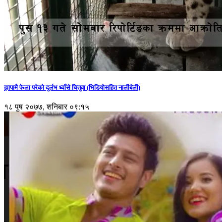
झापामै फेला परेको दुर्लभ ध्वाँसे चितुवा (भिडियोसहित नालीबेली)
१८ पुष २०७७, शनिबार ०९:१५