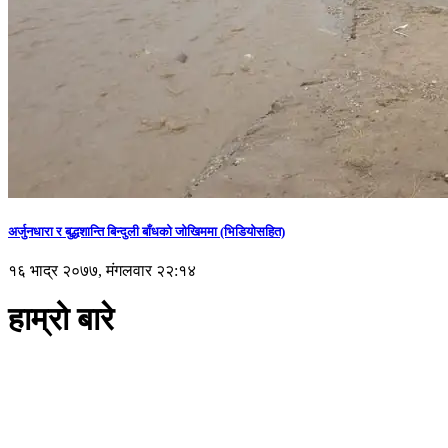
अर्जुनधारा र बुद्धशान्ति बिन्दुली बाँधको जोखिममा (भिडियाेसहित)
१६ भाद्र २०७७, मंगलवार २२:१४
हाम्रो बारे