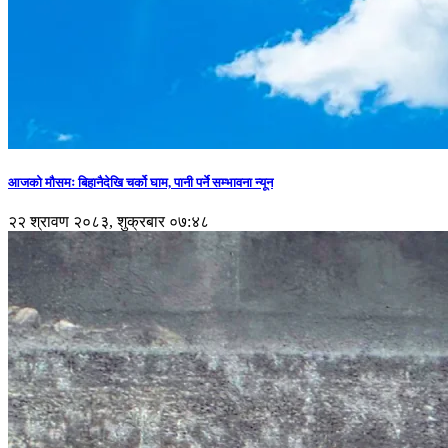
आजको मौसमः बिहानैदेखि चर्को घाम, पानी पर्ने सम्भावना न्यून
२२ श्रावण २०८३, शुक्रबार ०७:४८