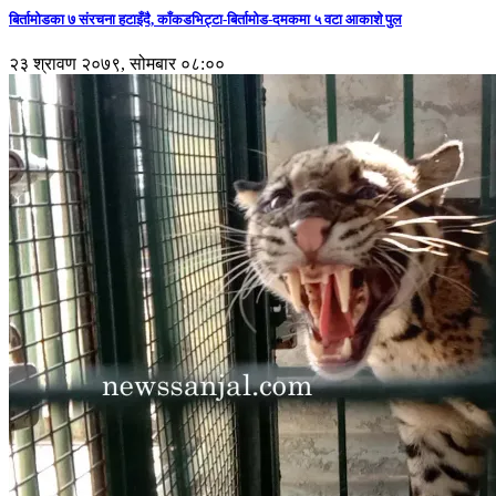
बिर्तामोडका ७ संरचना हटाइँदै, काँकडभिट्टा-बिर्तामोड-दमकमा ५ वटा आकाशे पुल
२३ श्रावण २०७९, सोमबार ०८:००