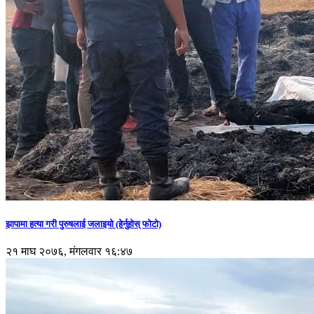
झापामा हत्या गरी पुरुषलाई जलाइयो (हेर्नुहाेस् फाेटाे)
२१ माघ २०७६, मंगलवार १६:४७