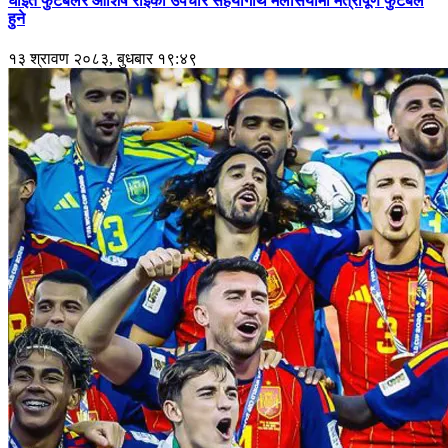
घाइते फुटबलर आशिष राईको उपचार सहयोगार्थ मलेसियामा मैत्रीपूर्ण फुटबल
हुने
१३ श्रावण २०८३, बुधबार १९:४९