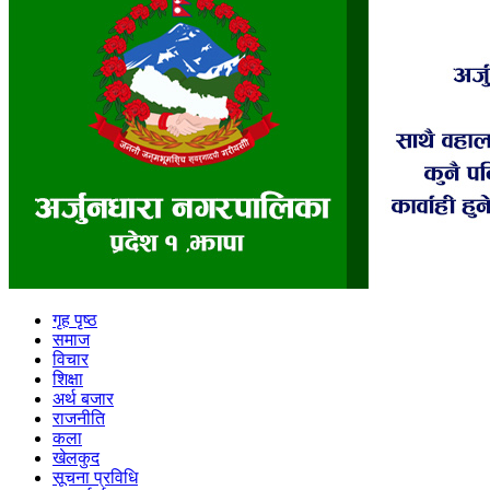
गृह पृष्ठ
समाज
विचार
शिक्षा
अर्थ बजार
राजनीति
कला
खेलकुद
सूचना प्रविधि