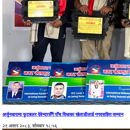
अर्जुनधारामा फुटबलर देवेन्द्रसँगै पाँच विधाका खेलाडीलाई नगदसहित सम्मान
२९ असार २०८३, सोमबार १८:५६