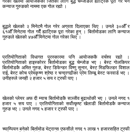
गरेको खेलमा आयोजकका जितका लागि बुद्ध चेम्जोङले ह्याट्रिक पूरा गरे भने
कन्याज गुरुङको नाममा एक गोल रह्यो ।
बुद्धले खेलको २ मिनेटमै गोल गरेर अग्रता दिलाएका थिए । उनले ३०औँ र
६१औँ मिनेटमा गोल गर्दैै ह्याट्रिक पूरा गरेका हुन् । बिर्तामोडका लागि कन्याज
गुरुङले खेलको ४७औँ मिनेटमा गोल गरेका थिए ।
प्रतियोगिताको विधागत पुरस्कारमा पनि आयोजककै वर्चश्व रह्यो ।
प्रतियोगिताको हाइस्कोरर बिर्तामोडका बुद्ध चेम्जोङ भए । बेस्ट गोलकिपर
बिर्तामोडकै अमित गुरुङ, बेस्ट डिफेन्डर विष्णु सुनार, बेस्ट मिडफिल्डर विशाल
राई, बेस्ट कोच प्रेमकृष्ण श्रेष्ठ र चन्द्रगढीका प्रेम लिम्बू बेस्ट फरवार्ड भए ।
उनीहरुले जनही २ हजार ५ सय र ट्रफी पाए ।
खेलको प्लेयर अफ दी म्याच बिर्तामोडकै सञ्जीव बुढाथोकी भए । उनले नगद १
हजार ५ सय पाए । प्रतियोगिताको सर्वोत्कृष्ट खेलाडी बिर्तामोडकै कन्याज
गुरुङ भए । उनले नगद ५ हजार र ट्रफी पाए ।
च्याम्पियन बनेको बिर्तामोड भेट्रान्स एफसीले नगद १ लाख १ हजारसहित ट्रफी