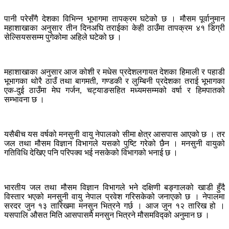
पानी परेसँगै देशका विभिन्न भूभागमा तापक्रम घटेको छ । मौसम पूर्वानुमान
महाशाखाका अनुसार तीन दिनअघि तराईका केही ठाउँमा तापक्रम ४१ डिग्री
सेल्सियससम्म पुगेकोमा अहिले घटेको छ ।
महाशाखाका अनुसार आज कोशी र मधेस प्रदेशलगायत देशका हिमाली र पहाडी
भूभागका थोरै ठाउँ तथा बागमती, गण्डकी र लुम्बिनी प्रदेशका तराई भूभागका
एक-दुई ठाउँमा मेघ गर्जन, चट्याङसहित मध्यमसम्मको वर्षा र हिमपातको
सम्भावना छ ।
यसैबीच यस वर्षको मनसुनी वायु नेपालको सीमा क्षेत्र आसपास आएको छ । तर
जल तथा मौसम विज्ञान विभागले यसको पुष्टि गरेको छैन । मनसुनी वायुको
गतिविधि देखिए पनि परिपक्व भई नसकेको विभागको भनाई छ ।
भारतीय जल तथा मौसम विज्ञान विभागले भने दक्षिणी बङ्गालको खाडी हुँदै
विस्तार भएको मनसुनी वायु नेपाल प्रवेश गरिसकेको जनाएको छ । नेपालमा
सरदर जुन १३ तारिखमा मनसुन भित्रने गर्छ । आज जुन १२ तारिख हो ।
यसपालि औसत मिति आसपासमै मनसुन भित्रने मौसमविद्को अनुमान छ ।