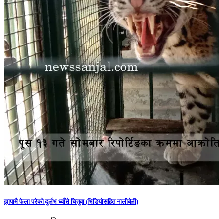
झापामै फेला परेको दुर्लभ ध्वाँसे चितुवा (भिडियोसहित नालीबेली)