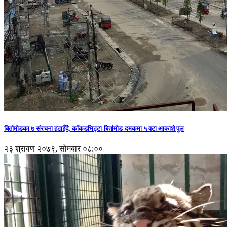
बिर्तामोडका ७ संरचना हटाइँदै, काँकडभिट्टा-बिर्तामोड-दमकमा ५ वटा आकाशे पुल
२३ श्रावण २०७९, सोमबार ०८:००