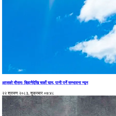
आजको मौसमः बिहानैदेखि चर्को घाम, पानी पर्ने सम्भावना न्यून
२२ श्रावण २०८३, शुक्रबार ०७:४८