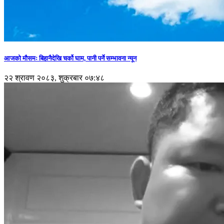
आजको मौसमः बिहानैदेखि चर्को घाम, पानी पर्ने सम्भावना न्यून
२२ श्रावण २०८३, शुक्रबार ०७:४८