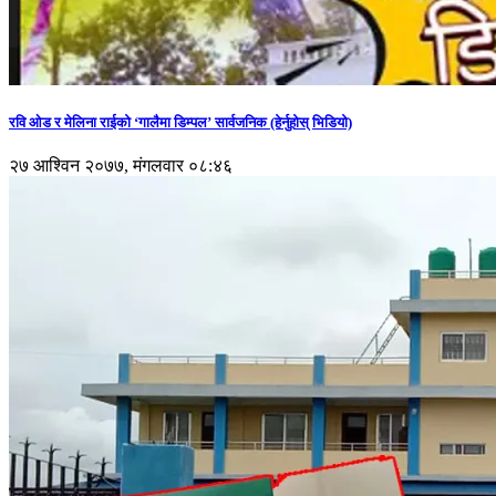
रवि ओड र मेलिना राईको ‘गालैमा डिम्पल’ सार्वजनिक (हेर्नुहोस् भिडियो)
२७ आश्विन २०७७, मंगलवार ०८:४६