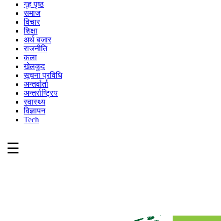
गृह पृष्ठ
समाज
विचार
शिक्षा
अर्थ बजार
राजनीति
कला
खेलकुद
सूचना प्रविधि
अन्तर्वार्ता
अन्तर्राष्ट्रिय
स्वास्थ्य
विज्ञापन
Tech
☰