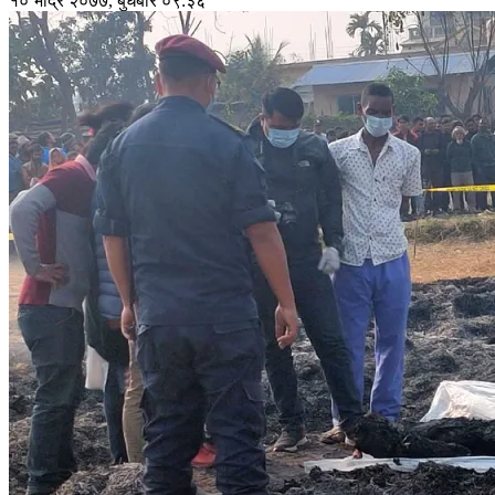
१० भाद्र २०७७, बुधबार ०९:३६