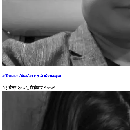
कोरियामा कानेपोखरीका शरणले गरे आत्महत्या
१३ चैत्र २०७६, बिहीबार १०:५१