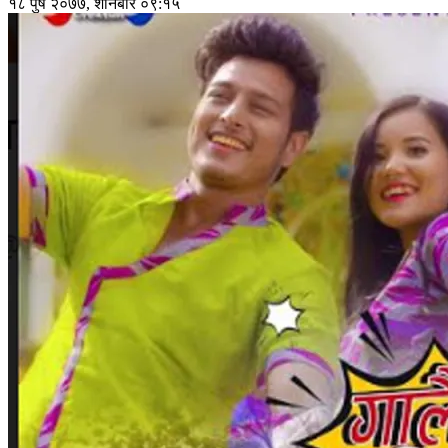
१८ पुष २०७७, शनिबार ०९:१५