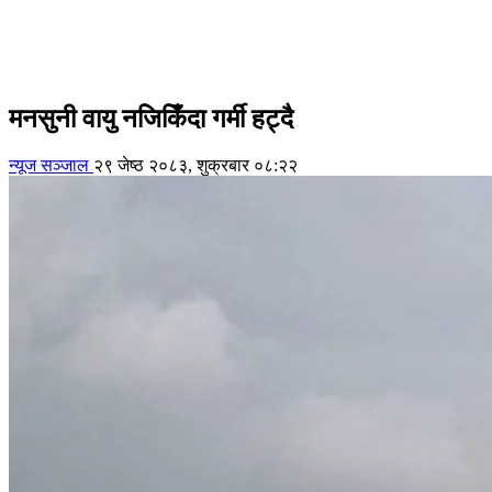
मनसुनी वायु नजिकिँदा गर्मी हट्दै
न्यूज सञ्जाल
२९ जेष्ठ २०८३, शुक्रबार ०८:२२