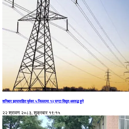
शनिबार झापासहित पूर्वका ५ जिल्लामा १२ घण्टा विद्युत् अवरुद्ध हुने
२२ श्रावण २०८३, शुक्रबार १९:१५