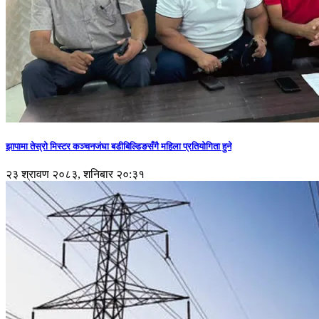
झापामा तेस्रो मिस्टर कञ्चनजंघा बडीबिल्डिङसँगै महिला प्रतियोगिता हुने
२३ श्रावण २०८३, शनिबार २०:३१