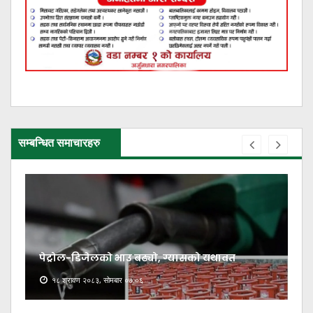
सम्बन्धित समाचारहरु
पेट्रोल-डिजेलको भाउ बढ्यो, ग्यासको यथावत
१८ श्रावण २०८३, सोमबार ०७:०६