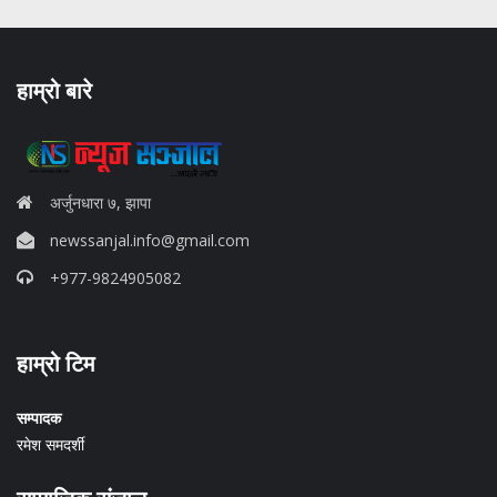
हाम्रो बारे
अर्जुनधारा ७, झापा
newssanjal.info@gmail.com
+977-9824905082
situs panen77
हाम्रो टिम
b88 slot
s77 resmi
daftar slot88
सम्पादक
judi slot online pulsa
रमेश समदर्शी
slot online gacor
info rtp slot gacor