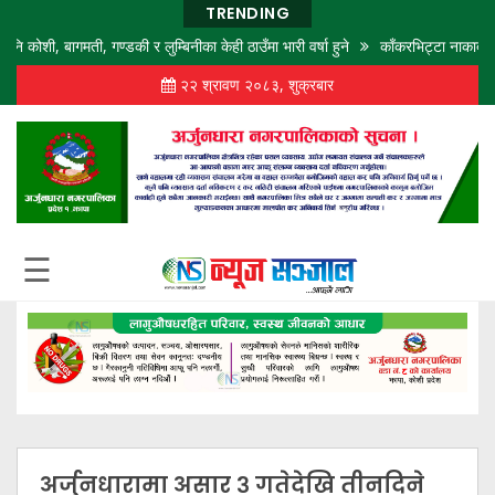
TRENDING
ी, बागमती, गण्डकी र लुम्बिनीका केही ठाउँमा भारी वर्षा हुने
काँकरभिट्टा नाकाबाट भित्र
२२ श्रावण २०८३, शुक्रबार
गृह
पृष्ठ
समाज
विचार
शिक्षा
☰
अर्थ
बजार
राजनीति
कला
खेलकुद
अर्जुनधारामा असार ३ गतेदेखि तीनदिने