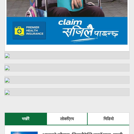
भर्खरै
लोकप्रिय
भिडियो