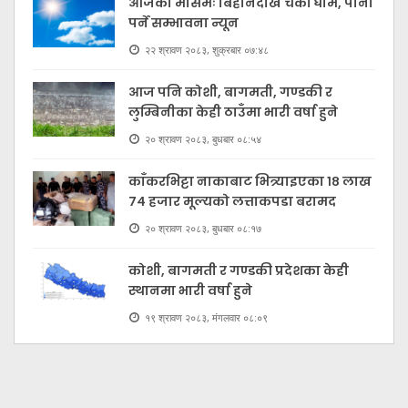
आजको मौसमः बिहानैदेखि चर्को घाम, पानी
पर्ने सम्भावना न्यून
२२ श्रावण २०८३, शुक्रबार ०७:४८
आज पनि कोशी, बागमती, गण्डकी र
लुम्बिनीका केही ठाउँमा भारी वर्षा हुने
२० श्रावण २०८३, बुधबार ०८:५४
काँकरभिट्टा नाकाबाट भित्र्याइएका १८ लाख
७४ हजार मूल्यकाे लत्ताकपडा बरामद
२० श्रावण २०८३, बुधबार ०८:१७
कोशी, बागमती र गण्डकी प्रदेशका केही
स्थानमा भारी वर्षा हुने
१९ श्रावण २०८३, मंगलवार ०८:०९