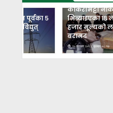
काँकरभिट्टा नाकाबाट
वका ५
भित्र्याइएका १८ लाख ७४
त्
हजार मूल्यकाे लत्ताकपडा
बरामद
२० श्रावण २०८३, बुधबार ०८:१७