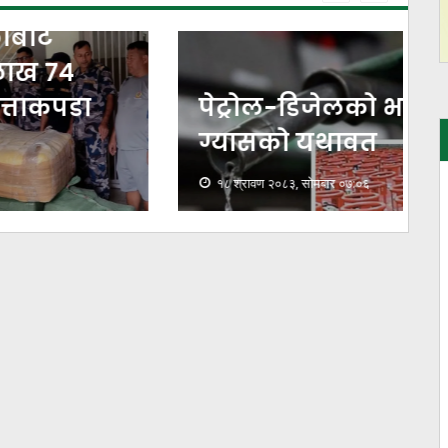
पेट्रोल-डिजेलको भाउ बढ्यो,
ग्यासको यथावत
१८ श्रावण २०८३, सोमबार ०७:०६