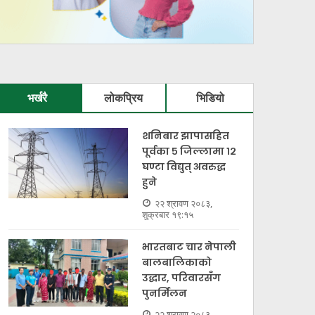
दमकबाट चार लाख मूल्यको
सुकेटा
अवैध कपडा र अटो बरामद
उडान ठ
भर्खरै
लोकप्रिय
भिडियो
१७ श्रावण २०८३, आईतवार १८:३९
१५ श्रावण २
शनिबार झापासहित
पूर्वका ५ जिल्लामा १२
घण्टा विद्युत् अवरुद्ध
हुने
२२ श्रावण २०८३,
शुक्रबार १९:१५
भारतबाट चार नेपाली
बालबालिकाको
उद्धार, परिवारसँग
पुनर्मिलन
२२ श्रावण २०८३,