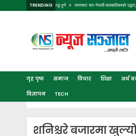
ामा १२ घण्टा विद्युत् अवरुद्ध हुने
TRENDING
भारतबाट चार नेपाली बालबालिकाको उद्धार, परिवारसँग 
गृह
पृष्ठ
समाज
विचार
शिक्षा
गृह पृष्ठ
समाज
विचार
शिक्षा
अर्थ 
अर्थ
बजार
विज्ञापन
TECH
राजनीति
कला
खेलकुद
शनिश्चरे बजारमा खुल्य