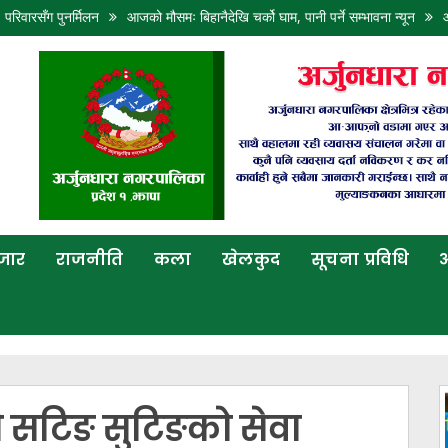
पुनर्मिलन
आजको मौसमः बिहानैदेखि चर्को घाम, पानी पर्ने सम्भावना न्यून
आज पनि कोशी,
बजार
राजनीति
कला
खेलकुद
सूचना प्रविधि
अ
ो सटिङ सुटिङको सेवा