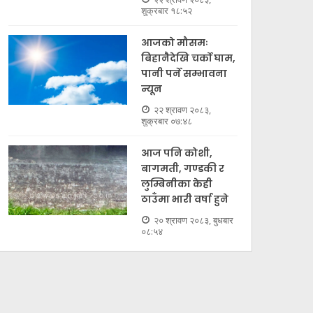
शुक्रबार १८:५२
आजको मौसमः
बिहानैदेखि चर्को घाम,
पानी पर्ने सम्भावना
न्यून
२२ श्रावण २०८३,
शुक्रबार ०७:४८
आज पनि कोशी,
बागमती, गण्डकी र
लुम्बिनीका केही
ठाउँमा भारी वर्षा हुने
२० श्रावण २०८३, बुधबार
०८:५४