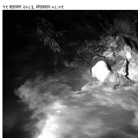
१९ श्रावण २०८३, मंगलवार ०८:०९