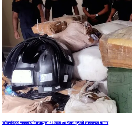
काँकरभिट्टा नाकाबाट भित्र्याइएका १८ लाख ७४ हजार मूल्यकाे लत्ताकपडा बरामद