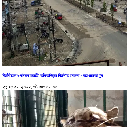
बिर्तामोडका ७ संरचना हटाइँदै, काँकडभिट्टा-बिर्तामोड-दमकमा ५ वटा आकाशे पुल
२३ श्रावण २०७९, सोमबार ०८:००