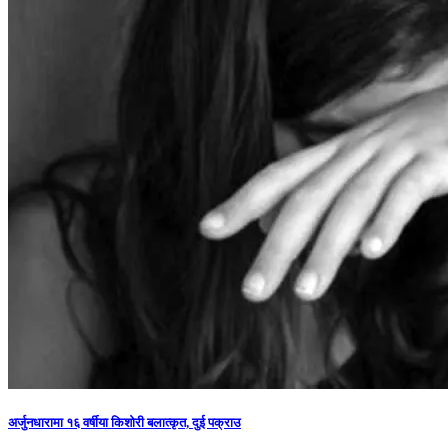
अर्जुनधारामा १६ वर्षीया किशोरी बलात्कृत, दुई पक्राउ