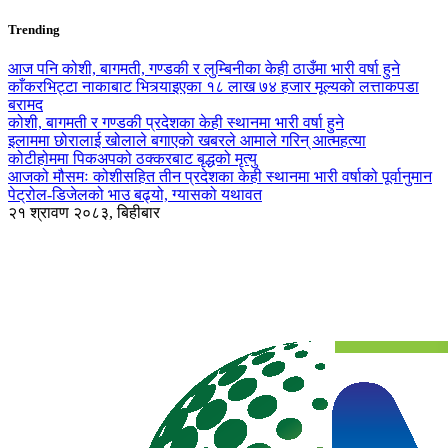
Trending
आज पनि कोशी, बागमती, गण्डकी र लुम्बिनीका केही ठाउँमा भारी वर्षा हुने
काँकरभिट्टा नाकाबाट भित्र्याइएका १८ लाख ७४ हजार मूल्यकाे लत्ताकपडा
बरामद
कोशी, बागमती र गण्डकी प्रदेशका केही स्थानमा भारी वर्षा हुने
इलाममा छोरालाई खोलाले बगाएकाे खबरले आमाले गरिन् आत्महत्या
कोटीहोममा पिकअपको ठक्करबाट बृद्धको मृत्यु
आजको मौसमः कोशीसहित तीन प्रदेशका केही स्थानमा भारी वर्षाको पूर्वानुमान
पेट्रोल-डिजेलको भाउ बढ्यो, ग्यासको यथावत
२१ श्रावण २०८३, बिहीबार