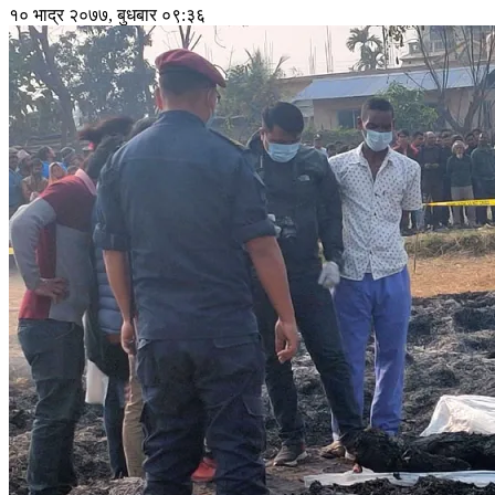
१० भाद्र २०७७, बुधबार ०९:३६