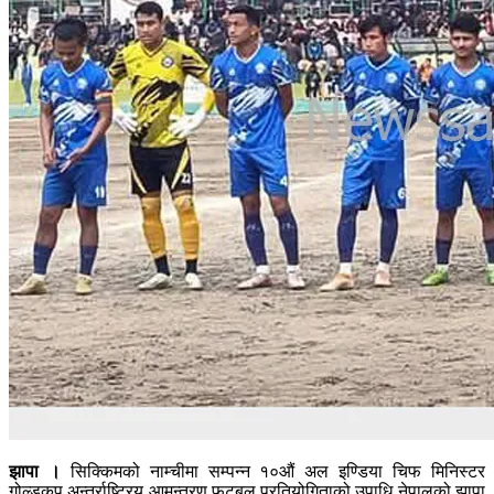
झापा ।
सिक्किमको नाम्चीमा सम्पन्न १०औं अल इण्डिया चिफ मिनिस्टर
गोल्डकप अन्तर्राष्ट्रिय आमन्त्रण फुटबल प्रतियोगिताको उपाधि नेपालको झापा