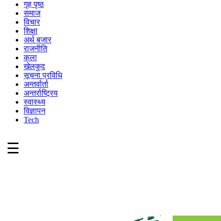
गृह पृष्ठ
समाज
विचार
शिक्षा
अर्थ बजार
राजनीति
कला
खेलकुद
सूचना प्रविधि
अन्तर्वार्ता
अन्तर्राष्ट्रिय
स्वास्थ्य
विज्ञापन
Tech
☰