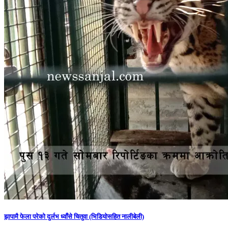
झापामै फेला परेको दुर्लभ ध्वाँसे चितुवा (भिडियोसहित नालीबेली)