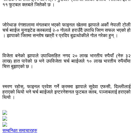
११ फुटबल क्लबले जितेको छ ।
जोरेथाङ रंगशालामा मंगलबार भएको फाइनल खेलमा झापाले अर्को नेपाली टोली
चर्च ब्वाईज युनाइटेड क्लबलाई २-० गोलले हराउँदै उपाधि जित्न सफल भएको हो
। झापाको जितमा सन्तोष खत्री र प्रदिप बुढाथोकीले गोल गरेका हुन् ।
विजेता बनेको झापाले उपाधिसहित नगद २० लाख भारतीय रुपैयाँ (नेरु ३२
लाख) हात पारेको छ भने उपविजेता चर्च ब्वाईजले १० लाख भारतीय रुपैयाँमा
चित्त बुझाएको छ ।
स्मरण रहोस्, फाइनल प्रवेश गर्ने क्रममा झापाले सुदेवा एफसी, दिल्लीलाई
हराएको थियो भने चर्च ब्वाईजले इन्टरनेशनल फुटबल क्लब, पञ्जाबलाई हराएको
थियो ।
सम्बन्धित समाचारहरु