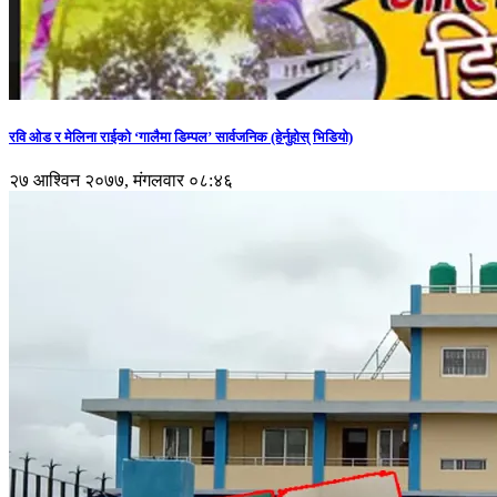
रवि ओड र मेलिना राईको ‘गालैमा डिम्पल’ सार्वजनिक (हेर्नुहोस् भिडियो)
२७ आश्विन २०७७, मंगलवार ०८:४६