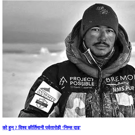
को हुन् ? विश्व कीर्तिमानी पर्वतारोही ‘निम्स दाइ’