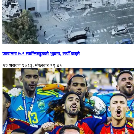
जापानमा ७.१ म्याग्निच्युडको भूकम्प, सयौँ घाइते
१२ श्रावण २०८३, मंगलवार १९:४१