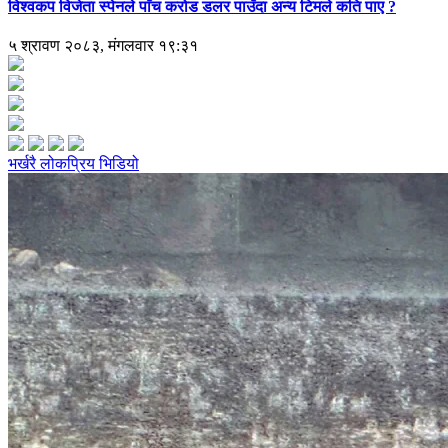
विश्वकप विजेता स्पेनले पाँच करोड डलर पाउँदा अन्य टिमले कति पाए ?
५ श्रावण २०८३, मंगलवार १९:३१
भर्खरै
लोकप्रिय
भिडियो