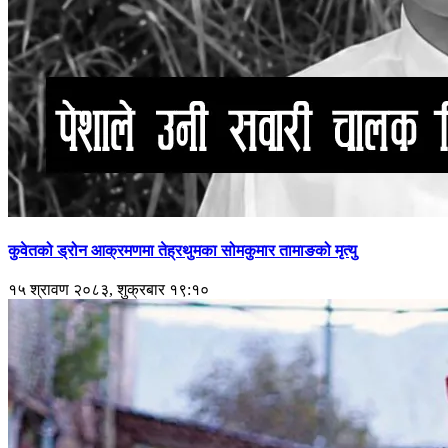
कुवेतको ड्रोन आक्रमणमा तेह्रथुमका सोमकुमार तामाङको मृत्यु
१५ श्रावण २०८३, शुक्रबार १९:१०