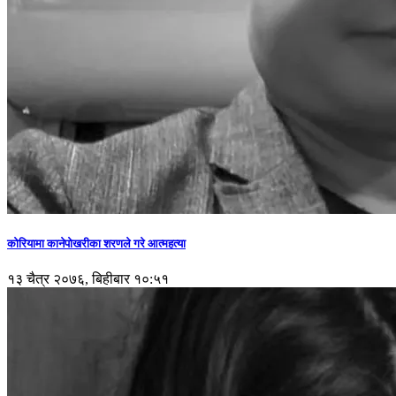
कोरियामा कानेपोखरीका शरणले गरे आत्महत्या
१३ चैत्र २०७६, बिहीबार १०:५१