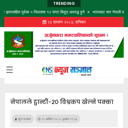
TRENDING
सहित पूर्वका ५ जिल्लामा १२ घण्टा विद्युत् अवरुद्ध हुने
भारतबाट चार नेपाली बालबालिकाको
२३ श्रावण २०८३, शनिबार
गृह
पृष्ठ
समाज
विचार
शिक्षा
☰
अर्थ
बजार
राजनीति
नेपालले ट्वान्टी-२० विश्वकप खेल्ने पक्का
कला
खेलकुद
न्यूज सञ्जाल
२९ आश्विन २०८२, बुधबार १९:३६