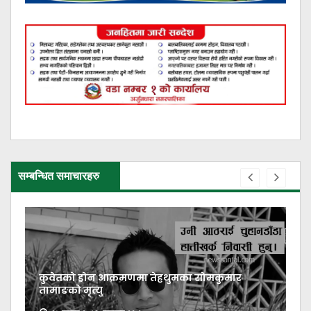
सम्बन्धित समाचारहरु
कुवेतको ड्रोन आक्रमणमा तेह्रथुमका सोमकुमार
तामाङको मृत्यु