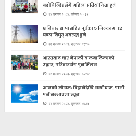
बडीबिल्डिङसँगै महिला प्रतियोगिता हुने
२३ श्रावण २०८३, शनिबार २०:३१
शनिबार झापासहित पूर्वका ५ जिल्लामा १२
घण्टा विद्युत् अवरुद्ध हुने
२२ श्रावण २०८३, शुक्रबार १९:१५
भारतबाट चार नेपाली बालबालिकाको
उद्धार, परिवारसँग पुनर्मिलन
२२ श्रावण २०८३, शुक्रबार १८:५२
आजको मौसमः बिहानैदेखि चर्को घाम, पानी
पर्ने सम्भावना न्यून
२२ श्रावण २०८३, शुक्रबार ०७:४८