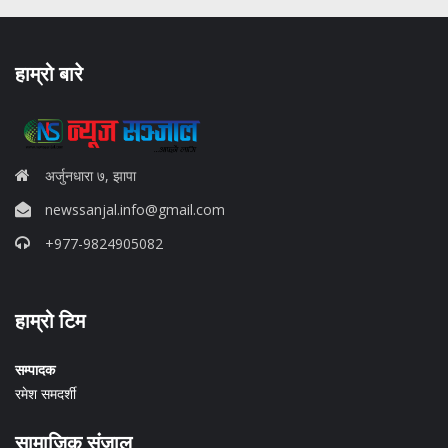
हाम्रो बारे
अर्जुनधारा ७, झापा
newssanjal.info@gmail.com
+977-9824905082
situs panen77
हाम्रो टिम
b88 slot
s77 resmi
daftar slot88
सम्पादक
judi slot online pulsa
रमेश समदर्शी
slot online gacor
info rtp slot gacor
सामाजिक संजाल