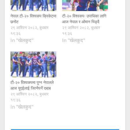
नेपाल टी-२० विश्वकप क्रिकेटमा
टी-२० विश्वकपः उपाधिका लागि
छनोट
आज नेपाल र ओमान भिड्दै
२९ आश्विन २०८२, बुधबार
२९ आश्विन २०८२, बुधबार
१९:३६
१९:३६
In "खेलकुद"
In "खेलकुद"
टी-२० विश्वकपमा पुग्न नेपालले
आज यूएईलाई जित्नैपर्ने दबाब
२९ आश्विन २०८२, बुधबार
१९:३६
In "खेलकुद"