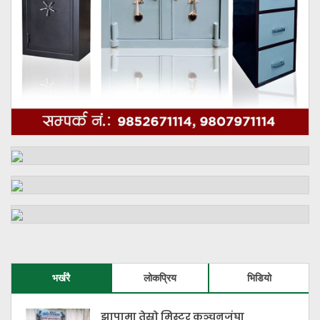
भर्खरै
लोकप्रिय
भिडियो
झापामा तेस्रो मिस्टर कञ्चनजंघा