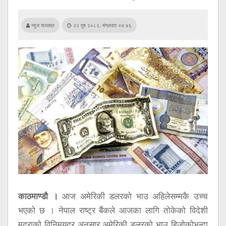
सूचना
प्रविधि
न्यूज सञ्जाल
२२ पुष २०८२, मंगलवार ०७:४६
अन्तर्वार्ता
अन्तर्राष्ट्रिय
स्वास्थ्य
विज्ञापन
Tech
काठमाण्डौ ।
आज अमेरिकी डलरको भाउ अहिलेसम्मकै उच्च
भएको छ । नेपाल राष्ट्र बैंकले आजका लागि तोकेको विदेशी
मुद्राको विनिमयदर अनुसार अमेरिकी डलरको भाउ हिजोकोभन्दा