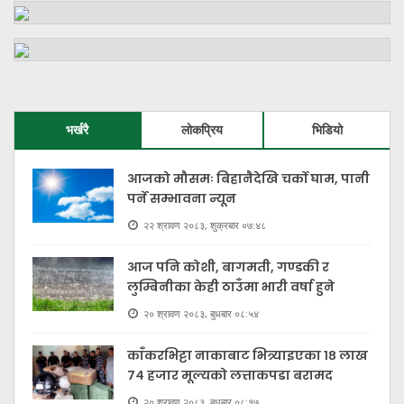
भर्खरै
लोकप्रिय
भिडियो
आजको मौसमः बिहानैदेखि चर्को घाम, पानी
पर्ने सम्भावना न्यून
२२ श्रावण २०८३, शुक्रबार ०७:४८
आज पनि कोशी, बागमती, गण्डकी र
लुम्बिनीका केही ठाउँमा भारी वर्षा हुने
२० श्रावण २०८३, बुधबार ०८:५४
काँकरभिट्टा नाकाबाट भित्र्याइएका १८ लाख
७४ हजार मूल्यकाे लत्ताकपडा बरामद
२० श्रावण २०८३, बुधबार ०८:१७