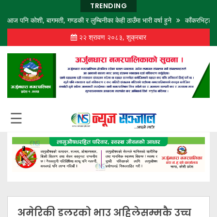
TRENDING
पनि कोशी, बागमती, गण्डकी र लुम्बिनीका केही ठाउँमा भारी वर्षा हुने
काँकरभिट्टा नाकाबा
२२ श्रावण २०८३, शुक्रबार
गृह
पृष्ठ
समाज
विचार
शिक्षा
☰
अर्थ
बजार
राजनीति
कला
खेलकुद
अमेरिकी डलरको भाउ अहिलेसम्मकै उच्च