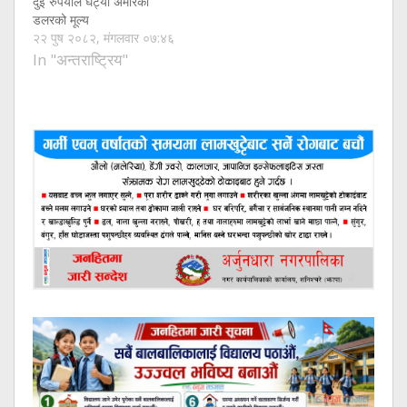
दुई रुपैयाँले घट्यो अमेरिकी
डलरको मूल्य
२२ पुष २०८२, मंगलवार ०७:४६
In "अन्तराष्ट्रिय"