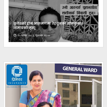
कुवेतको ड्रोन आक्रमणमा तेह्रथुमका सोमकुमार
तामाङको मृत्यु
१५ श्रावण २०८३, शुक्रबार १९:१०