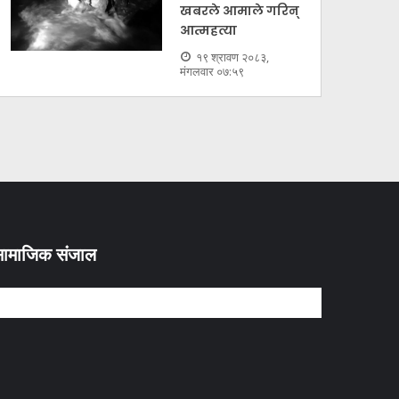
खबरले आमाले गरिन्
आत्महत्या
१९ श्रावण २०८३,
मंगलवार ०७:५९
ामाजिक संजाल