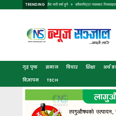
र लुम्बिनीका केही ठाउँमा भारी वर्षा हुने
TRENDING
काँकरभिट्टा नाकाबाट भित्र्याइएका १८ लाख ७
गृह
पृष्ठ
समाज
विचार
शिक्षा
गृह पृष्ठ
समाज
विचार
शिक्षा
अर्थ 
अर्थ
बजार
विज्ञापन
TECH
राजनीति
कला
खेलकुद