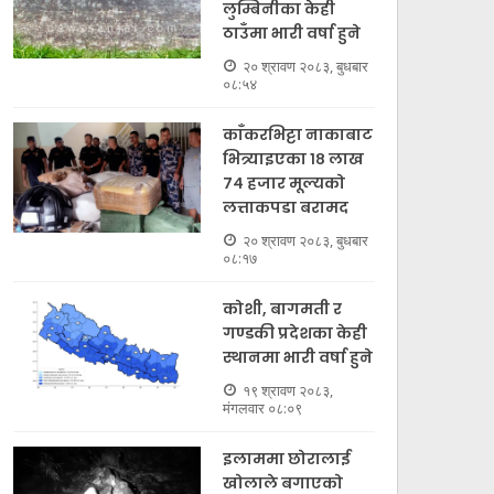
लुम्बिनीका केही
ठाउँमा भारी वर्षा हुने
इलाममा छोरालाई खोलाले
२० श्रावण २०८३, बुधबार
बगाएकाे खबरले आमाले
कोटीह
०८:५४
गरिन् आत्महत्या
ठक्करबा
काँकरभिट्टा नाकाबाट
भित्र्याइएका १८ लाख
१९ श्रावण २०८३, मंगलवार ०७:५९
१८ श्रावण २
७४ हजार मूल्यकाे
लत्ताकपडा बरामद
२० श्रावण २०८३, बुधबार
०८:१७
कोशी, बागमती र
गण्डकी प्रदेशका केही
स्थानमा भारी वर्षा हुने
१९ श्रावण २०८३,
मंगलवार ०८:०९
इलाममा छोरालाई
खोलाले बगाएकाे