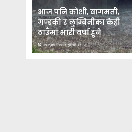
काँकरभिट्टा नाकाबाट
ी,
भित्र्याइएका १८ लाख ७४
ेही
हजार मूल्यकाे लत्ताकपडा
बरामद
२० श्रावण २०८३, बुधबार ०८:१७