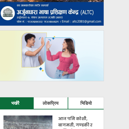
भर्खरै
लोकप्रिय
भिडियो
आज पनि कोशी,
बागमती, गण्डकी र