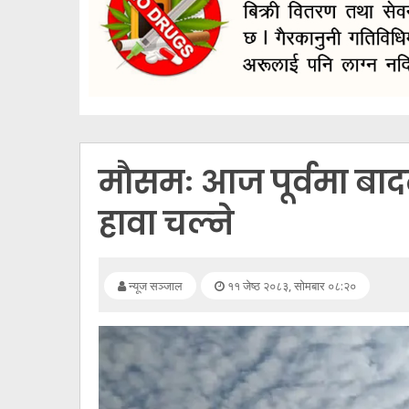
सूचना
प्रविधि
अन्तर्वार्ता
अन्तर्राष्ट्रिय
स्वास्थ्य
माैसमः आज पूर्वमा बाद
विज्ञापन
हावा चल्ने
Tech
न्यूज सञ्जाल
११ जेष्ठ २०८३, सोमबार ०८:२०