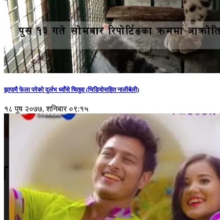
झापामै फेला परेको दुर्लभ ध्वाँसे चितुवा (भिडियोसहित नालीबेली)
१८ पुष २०७७, शनिबार ०९:१५