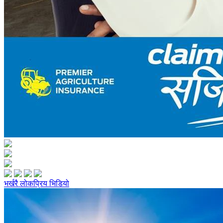
भर्खरै
लोकप्रिय
भिडियो