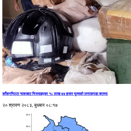
काँकरभिट्टा नाकाबाट भित्र्याइएका १८ लाख ७४ हजार मूल्यकाे लत्ताकपडा बरामद
२० श्रावण २०८३, बुधबार ०८:१७