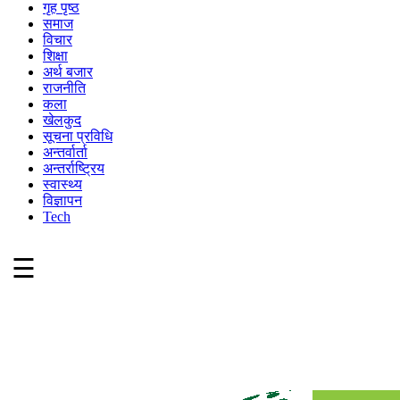
गृह पृष्ठ
समाज
विचार
शिक्षा
अर्थ बजार
राजनीति
कला
खेलकुद
सूचना प्रविधि
अन्तर्वार्ता
अन्तर्राष्ट्रिय
स्वास्थ्य
विज्ञापन
Tech
☰