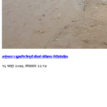
अर्जुनधारा र बुद्धशान्ति बिन्दुली बाँधको जोखिममा (भिडियाेसहित)
१६ भाद्र २०७७, मंगलवार २२:१४