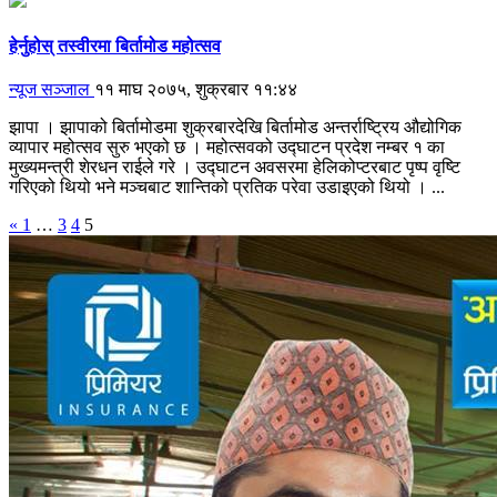
हेर्नुहोस् तस्वीरमा बिर्तामोड महोत्सव
न्यूज सञ्जाल
११ माघ २०७५, शुक्रबार ११:४४
झापा । झापाको बिर्तामोडमा शुक्रबारदेखि बिर्तामोड अन्तर्राष्ट्रिय औद्योगिक
व्यापार महोत्सव सुरु भएको छ । महोत्सवको उद्घाटन प्रदेश नम्बर १ का
मुख्यमन्त्री शेरधन राईले गरे । उद्घाटन अवसरमा हेलिकोप्टरबाट पृष्प वृष्टि
गरिएको थियो भने मञ्चबाट शान्तिको प्रतिक परेवा उडाइएको थियो । ...
«
1
…
3
4
5