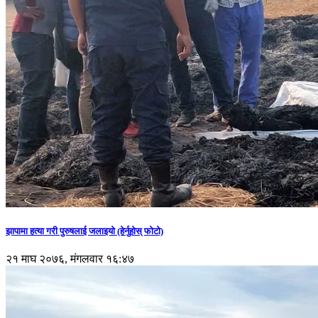
झापामा हत्या गरी पुरुषलाई जलाइयो (हेर्नुहाेस् फाेटाे)
२१ माघ २०७६, मंगलवार १६:४७