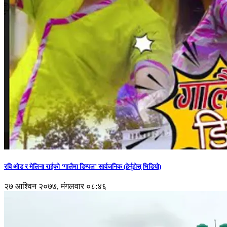
रवि ओड र मेलिना राईको ‘गालैमा डिम्पल’ सार्वजनिक (हेर्नुहोस् भिडियो)
२७ आश्विन २०७७, मंगलवार ०८:४६