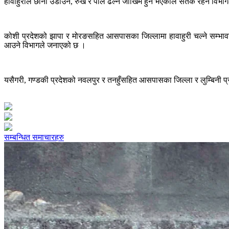
हावाहुरीले छाना उडाउने, रुख र पोल ढल्ने जोखिम हुने भएकाले सतर्क रहन विभा
कोशी प्रदेशको झापा र मोरङसहित आसपासका जिल्लामा हावाहुरी चल्ने सम्भाव
आउने विभागले जनाएको छ ।
यसैगरी, गण्डकी प्रदेशको नवलपुर र तनहुँसहित आसपासका जिल्ला र लुम्बिनी प
सम्बन्धित समाचारहरु