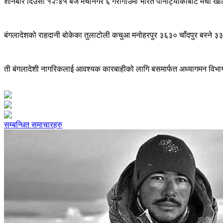
शनिबार दिउँसो १२ः४५ बजे मेचीनगर ६ गैरीगाउँमा भारत पानीट्यांकीबाट मेची खोला
बंगलादेशको राहदानी बोकेका तुलाटोली कचुआ मनोहरपुर ३६३० चाँदपुर बस्ने ३३ 
ती बंगलादेशी नागरिकलाई आवश्यक कारबाहीको लागि बसमार्फत अध्यागमन विभाग
सम्बन्धित समाचारहरु