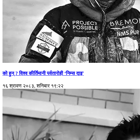
को हुन् ? विश्व कीर्तिमानी पर्वतारोही ‘निम्स दाइ’
१६ श्रावण २०८३, शनिबार १९:२२