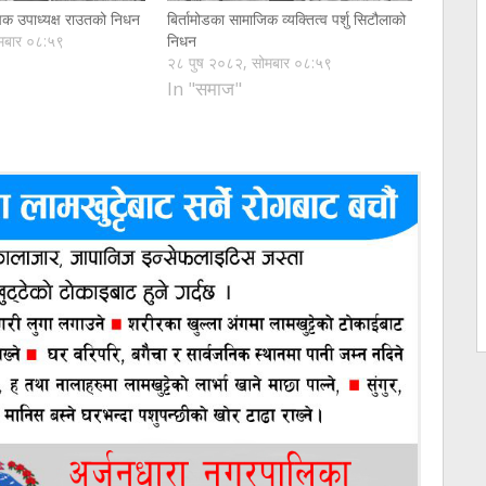
ापक उपाध्यक्ष राउतको निधन
बिर्तामोडका सामाजिक व्यक्तित्व पर्शु सिटौलाको
मबार ०८:५९
निधन
२८ पुष २०८२, सोमबार ०८:५९
In "समाज"