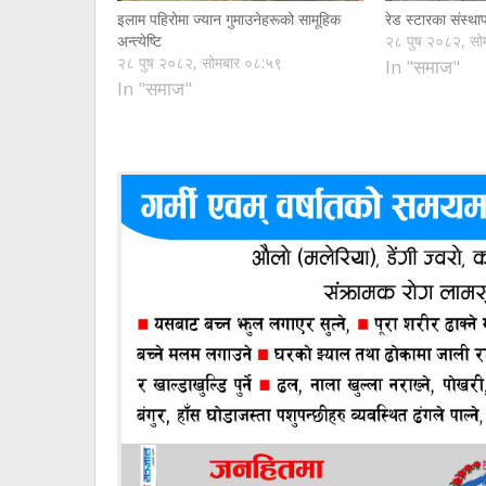
इलाम पहिरोमा ज्यान गुमाउनेहरूको सामूहिक
रेड स्टारका संस्थ
अन्त्येष्टि
२८ पुष २०८२, सो
२८ पुष २०८२, सोमबार ०८:५९
In "समाज"
In "समाज"