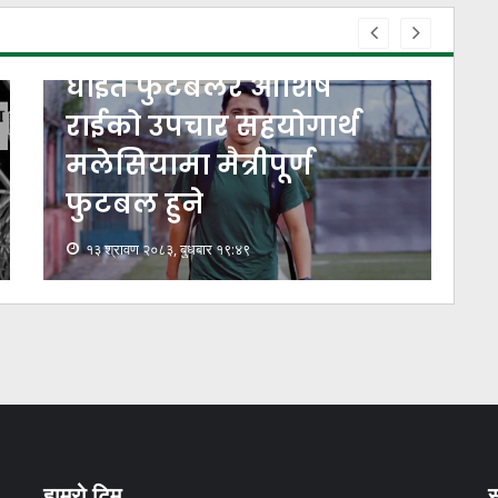
घाइते फुटबलर आशिष
राईको उपचार सहयोगार्थ
मलेसियामा मैत्रीपूर्ण
फुटबल हुने
१३ श्रावण २०८३, बुधबार १९:४९
हाम्रो टिम
स