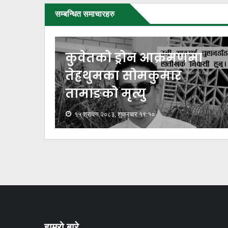
सम्बन्धित समाचारहरु
कुवेतको ड्रोन आक्रमणमा
नी
तेह्रथुमका सोमकुमार
तामाङको मृत्यु
१५ श्रावण २०८३, शुक्रबार १९:१०
हाम्रो बारे