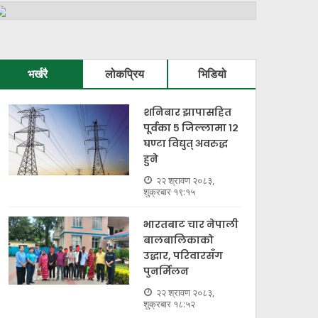
भर्खरै
लोकप्रिय
भिडियो
शनिबार झापासहित
पूर्वका ५ जिल्लामा १२
घण्टा विद्युत् अवरुद्ध
हुने
२२ श्रावण २०८३,
शुक्रबार १९:१५
भारतबाट चार नेपाली
बालबालिकाको
उद्धार, परिवारसँग
पुनर्मिलन
२२ श्रावण २०८३,
शुक्रबार १८:५२