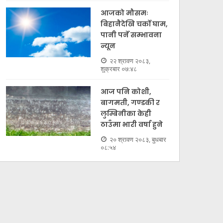
आजको मौसमः
बिहानैदेखि चर्को घाम,
पानी पर्ने सम्भावना
न्यून
२२ श्रावण २०८३,
शुक्रबार ०७:४८
आज पनि कोशी,
बागमती, गण्डकी र
लुम्बिनीका केही
ठाउँमा भारी वर्षा हुने
२० श्रावण २०८३, बुधबार
०८:५४