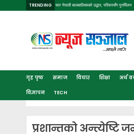
अवरुद्ध हुने
भारतबाट चार नेपाली बालबालिकाको उद्धार, परिवारसँग पुनर्मिलन
TRENDING
आजको मौ
गृह
पृष्ठ
समाज
विचार
शिक्षा
गृह पृष्ठ
समाज
विचार
शिक्षा
अर्थ 
अर्थ
बजार
विज्ञापन
TECH
राजनीति
कला
खेलकुद
प्रशान्तको अन्त्येष्टि 