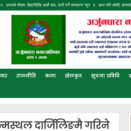
समः बिहानैदेखि चर्को घाम, पानी पर्ने सम्भावना न्यून
आज पनि कोशी, बागमती, गण्डकी र लुम
बजार
राजनीति
कला
खेलकुद
सूचना प्रविधि
अ
जन्मस्थल दार्जिलिङमै गरिने