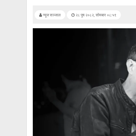
सूचना
प्रविधि
न्यूज सञ्जाल
२८ पुष २०८२, सोमबार ०८:५९
अन्तर्वार्ता
अन्तर्राष्ट्रिय
स्वास्थ्य
विज्ञापन
Tech