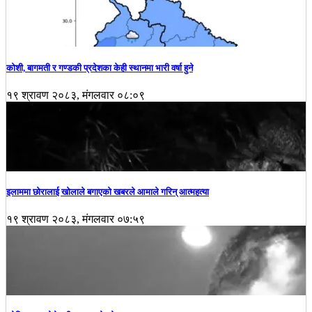
कोशी, बागमती र गण्डकी प्रदेशका केही स्थानमा भारी वर्षा हुने
१९ श्रावण २०८३, मंगलवार ०८:०९
इलाममा छोरालाई खोलाले बगाएकाे खबरले आमाले गरिन् आत्महत्या
१९ श्रावण २०८३, मंगलवार ०७:५९