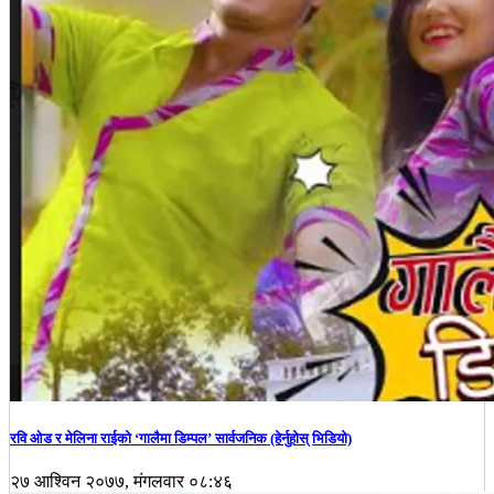
रवि ओड र मेलिना राईको ‘गालैमा डिम्पल’ सार्वजनिक (हेर्नुहोस् भिडियो)
२७ आश्विन २०७७, मंगलवार ०८:४६