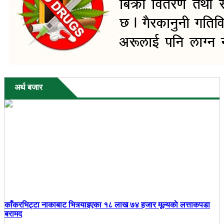
अर्थ बजार
काँकरभिट्टा नाकाबाट भित्र्याइएका १८ लाख ७४ हजार मूल्यकाे लत्ताकपडा
बरामद