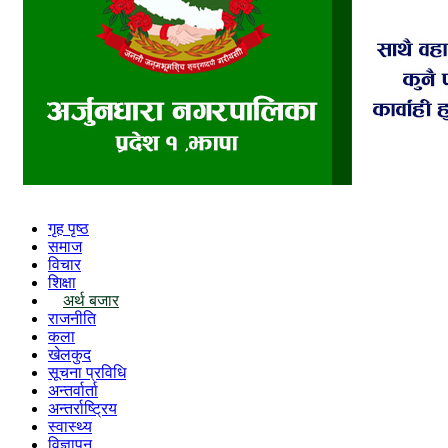
गृह पृष्ठ
समाज
विचार
शिक्षा
अर्थ बजार
राजनीति
कला
खेलकुद
सूचना प्रविधि
अन्तर्वार्ता
अन्तर्राष्ट्रिय
स्वास्थ्य
विज्ञापन