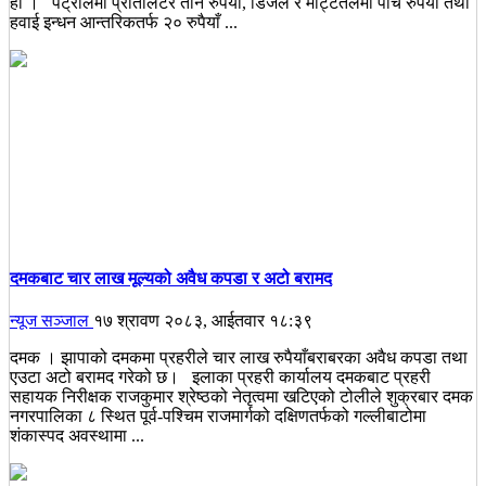
हो । पेट्रोलमा प्रतिलिटर तीन रुपैयाँ, डिजेल र मट्टितेलमा पाँच रुपैयाँ तथा
हवाई इन्धन आन्तरिकतर्फ २० रुपैयाँ ...
दमकबाट चार लाख मूल्यको अवैध कपडा र अटो बरामद
न्यूज सञ्जाल
१७ श्रावण २०८३, आईतवार १८:३९
दमक । झापाको दमकमा प्रहरीले चार लाख रुपैयाँबराबरका अवैध कपडा तथा
एउटा अटो बरामद गरेको छ। इलाका प्रहरी कार्यालय दमकबाट प्रहरी
सहायक निरीक्षक राजकुमार श्रेष्ठको नेतृत्वमा खटिएको टोलीले शुक्रबार दमक
नगरपालिका ८ स्थित पूर्व-पश्चिम राजमार्गको दक्षिणतर्फको गल्लीबाटोमा
शंकास्पद अवस्थामा ...