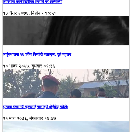
कोरियामा कानेपोखरीका शरणले गरे आत्महत्या
१३ चैत्र २०७६, बिहीबार १०:५१
अर्जुनधारामा १६ वर्षीया किशोरी बलात्कृत, दुई पक्राउ
१० भाद्र २०७७, बुधबार ०९:३६
झापामा हत्या गरी पुरुषलाई जलाइयो (हेर्नुहाेस् फाेटाे)
२१ माघ २०७६, मंगलवार १६:४७