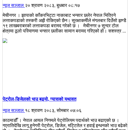
न्यूज सञ्जाल
२० श्रावण २०८३, बुधबार ०८:१७
मेचीनगर । झापाको काँकरभिट्टा नाकाबाट भन्सार छलेर नेपाल भित्रिने
लत्ताकपडाको तस्करी अझै रोकिएको छैन। सुरक्षाकर्मीले मंगलबार दिउँसो झण्डै
१९ लाखबराबरको लत्ताकपडा बरामद गरेको छ । मेचीनगर ७ सुन्दर टोल
क्षेत्रमा ठूलो परिमाणमा भन्सार छलीका सामान बरामद गरिएको हो। सशस्त्र ...
पेट्रोल-डिजेलको भाउ बढ्यो, ग्यासको यथावत
न्यूज सञ्जाल
१८ श्रावण २०८३, सोमबार ०७:०६
काठमाडौँ । नेपाल आयल निगमले पेट्रोलियम पदार्थको भाउ बढाएको छ ।
गएरातिदेखि लागू हुनेगरी पेट्रोल, डिजेल, मट्टितेल र हवाई इन्धनको भाउ बढेको