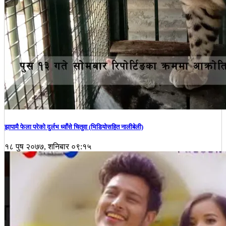
झापामै फेला परेको दुर्लभ ध्वाँसे चितुवा (भिडियोसहित नालीबेली)
१८ पुष २०७७, शनिबार ०९:१५