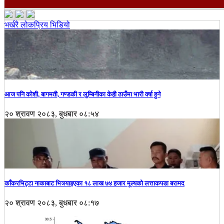
भर्खरै
लोकप्रिय
भिडियो
आज पनि कोशी, बागमती, गण्डकी र लुम्बिनीका केही ठाउँमा भारी वर्षा हुने
२० श्रावण २०८३, बुधबार ०८:५४
काँकरभिट्टा नाकाबाट भित्र्याइएका १८ लाख ७४ हजार मूल्यकाे लत्ताकपडा बरामद
२० श्रावण २०८३, बुधबार ०८:१७