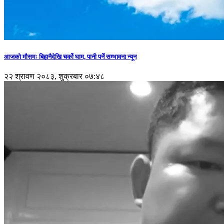
आजको मौसमः बिहानैदेखि चर्को घाम, पानी पर्ने सम्भावना न्यून
२२ श्रावण २०८३, शुक्रबार ०७:४८