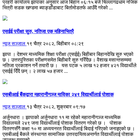
प्रहरी कार्यालय झापाका अनुसार आज बिहान ०६ः१५ बजे चिल्लागढधाम नजिक
भित्री सडक खण्डमा ब्याङ्डाँडाबाट बिर्तामोडतर्फ आउँदै गरेको ...
एसईई परीक्षा सुरु, नतिजा एक महिनाभित्रै
न्यूज सञ्जाल
१९ चैत्र २०८२, बिहीबार ०८:२९
झापा । देशभर माध्यमिक शिक्षा परीक्षा (एसईई) बिहीबार बिहानदेखि सुरु भएको
छ । उत्तरपुस्तिका परीक्षणसमेत बिहीबारै सुरु गरिँदैछ । वैशाख मसान्तसम्ममा
नतिजा प्रकाशन गर्ने तयारी छ । यस पटक ५ लाख १२ हजार ४२१ विद्यार्थीले
एसईई दिँदै छन् । २ लाख ५७ हजार ...
एसबीआई बैंकद्वारा महारानीगञ्ज माविका २४९ विद्यार्थीलाई पोशाक
न्यूज सञ्जाल
१३ चैत्र २०८२, शुक्रबार ०९:१७
अर्जुनधारा । झापाको अर्जुनधारा ११ मा रहेको महारानीगञ्ज माध्यमिक
विद्यालयले २४९ जना विद्यार्थीलाई पोशाक वितरण गरेको छ । पोशाक
वितरणसँगै कक्षा १० मा अध्ययनरत विद्यार्थीलाई बिदाई गरिएको जनाइएको छ ।
एसबीआई बैकले संस्थागत सामाजिक उत्तरदायित्वअन्तर्गत विद्यार्थीलाई पोशाक
उपलब्ध गराएको ...