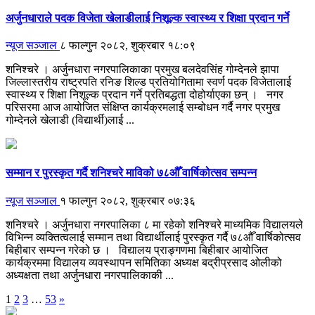
अर्जुनधाराले पदक विजेता खेलाडीलाई निशूल्क स्वास्थ्य र शिक्षा प्रदान गर्ने
न्यूज सञ्जाल
८ फाल्गुन २०८२, शुक्रबार १८:०९
शनिश्चरे । अर्जुनधारा नगरपालिकाका प्रमुख बलदेवसिंह गोम्देनले झापा
जिल्लास्तरीय राष्ट्रपति रनिङ शिल्ड प्रतियोगितामा स्वर्ण पदक विजेतालाई
स्वास्थ्य र शिक्षा निशूल्क प्रदान गर्ने प्रतिबद्धता दोहोर्याएका छन् । नगर
परिसरमा आज आयोजित संक्षिप्त कार्यक्रमलाई सम्बोधन गर्दै नगर प्रमुख
गोम्देनले खेलाडी (विद्यार्थी)लाई ...
सम्मान र पुरस्कृत गर्दै शनिश्चरे माविको ७८औँ वार्षिकोत्सव सम्पन्न
न्यूज सञ्जाल
१ फाल्गुन २०८२, शुक्रबार ०७:३६
शनिश्चरे । अर्जुनधारा नगरपालिका ८ मा रहेको शनिश्चरे माध्यमिक विद्यालयले
विभिन्न व्यक्तित्वलाई सम्मान तथा विद्यार्थीलाई पुरस्कृत गर्दै ७८औँ वार्षिकोत्सव
बिहीबार सम्पन्न गरेको छ । विद्यालय प्राङ्गणमा बिहीबार आयोजित
कार्यक्रममा विद्यालय व्यवस्थापन समितिका अध्यक्ष बद्रीप्रसाद ओलीको
अध्यक्षता तथा अर्जुनधारा नगरपालिकाकी ...
1
2
3
…
53
»