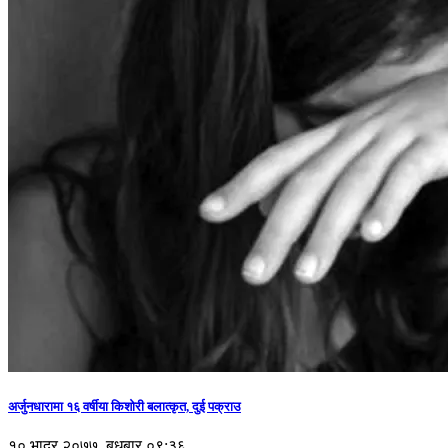
अर्जुनधारामा १६ वर्षीया किशोरी बलात्कृत, दुई पक्राउ
१० भाद्र २०७७, बुधबार ०९:३६