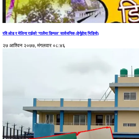
रवि ओड र मेलिना राईको ‘गालैमा डिम्पल’ सार्वजनिक (हेर्नुहोस् भिडियो)
२७ आश्विन २०७७, मंगलवार ०८:४६