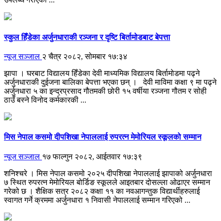
स्कुल हिँडेका अर्जुनधाराकी रञ्जना र दृष्टि बिर्तामोडबाट बेपत्ता
न्यूज सञ्जाल
२ चैत्र २०८२, सोमबार १७:३४
झापा । घरबाट विद्यालय हिँडेका देवी माध्यमिक विद्यालय बिर्तामोडमा पढ्ने
अर्जुनधाराकी दुईजना बालिका बेपत्ता भएका छन् । देवी माविमा कक्षा ९ मा पढ्ने
अर्जुनधारा ५ का इन्द्रप्रसाद गौतमकी छोरी १५ वर्षीया रञ्जना गौतम र सोही
ठाउँ बस्ने विनोद कर्मकारकी ...
मिस नेपाल कसमो दीपशिखा नेपाललाई रुपरत्न मेमोरियल स्कूलको सम्मान
न्यूज सञ्जाल
१७ फाल्गुन २०८२, आईतवार १७:३९
शनिश्चरे । मिस नेपाल कसमो २०२५ दीपशिखा नेपाललाई झापाको अर्जुनधारा
७ स्थित रुपरत्न मेमोरियल बोर्डिङ स्कूलले आइतबार दोसल्ला ओढाएर सम्मान
गरेको छ । शैक्षिक सत्र २०८२ कक्षा ११ का नवआगन्तुक विद्यार्थीहरुलाई
स्वागत गर्ने क्रममा अर्जुनधारा १ निवासी नेपाललाई सम्मान गरिएको ...