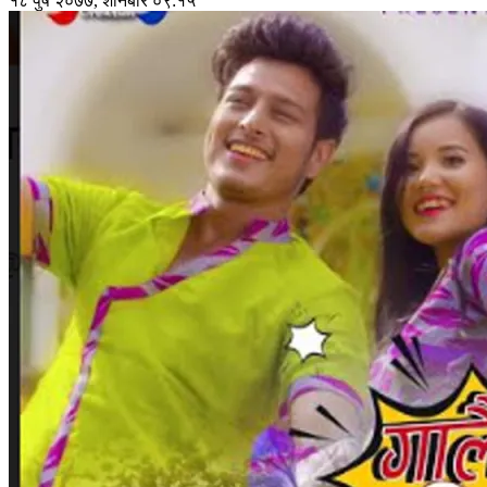
१८ पुष २०७७, शनिबार ०९:१५