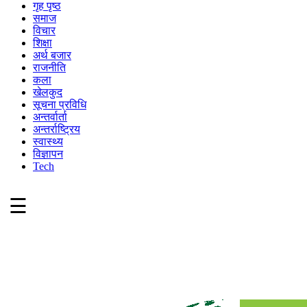
गृह पृष्ठ
समाज
विचार
शिक्षा
अर्थ बजार
राजनीति
कला
खेलकुद
सूचना प्रविधि
अन्तर्वार्ता
अन्तर्राष्ट्रिय
स्वास्थ्य
विज्ञापन
Tech
☰