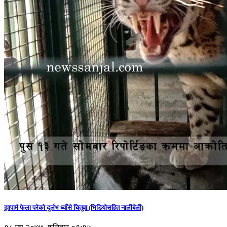
झापामै फेला परेको दुर्लभ ध्वाँसे चितुवा (भिडियोसहित नालीबेली)