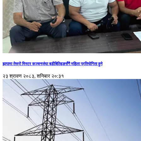
झापामा तेस्रो मिस्टर कञ्चनजंघा बडीबिल्डिङसँगै महिला प्रतियोगिता हुने
२३ श्रावण २०८३, शनिबार २०:३१