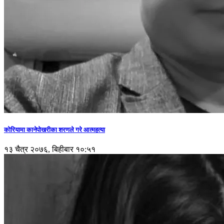
कोरियामा कानेपोखरीका शरणले गरे आत्महत्या
१३ चैत्र २०७६, बिहीबार १०:५१