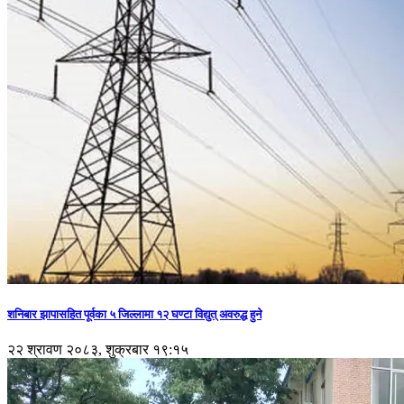
शनिबार झापासहित पूर्वका ५ जिल्लामा १२ घण्टा विद्युत् अवरुद्ध हुने
२२ श्रावण २०८३, शुक्रबार १९:१५