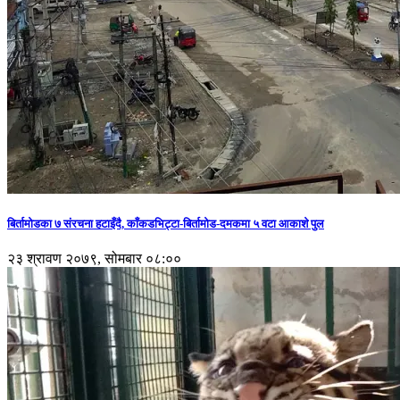
बिर्तामोडका ७ संरचना हटाइँदै, काँकडभिट्टा-बिर्तामोड-दमकमा ५ वटा आकाशे पुल
२३ श्रावण २०७९, सोमबार ०८:००