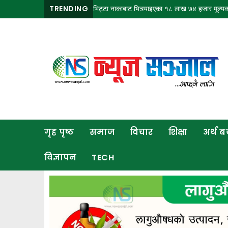
री वर्षा हुने
काँकरभिट्टा नाकाबाट भित्र्याइएका १८ लाख ७४ हजार मूल्यकाे लत्ताकपडा
TRENDING
गृह
पृष्ठ
समाज
विचार
शिक्षा
गृह पृष्ठ
समाज
विचार
शिक्षा
अर्थ 
अर्थ
बजार
विज्ञापन
TECH
राजनीति
कला
खेलकुद