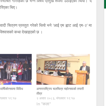
भाषित गरिरहेको छ भन्ने विषय प्रमुख रूपमा उठाइएको थियो। ‘द
 गरिएका थिए।
र्थवादी चित्रण प्रस्तुत गरेको थियो भने ‘आई एम ह्वाट आई एम-२’ मा
त्मविश्वासको कथा देखाइएको छ ।
ार्षिकोत्सवमा विविध
अन्तरराष्ट्रिय चलचित्र महोत्सवको तयारी
तीव्र
ंगलवार १९:१७
२ असार २०८३, मंगलवार १९:१७
In "कला"