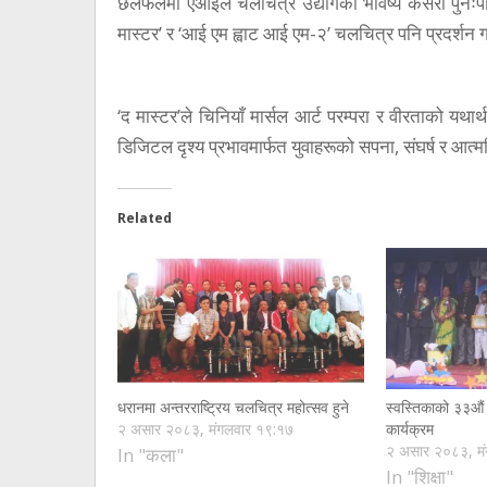
छलफलमा एआईले चलचित्र उद्योगको भविष्य कसरी पुनःपरि
मास्टर’ र ‘आई एम ह्वाट आई एम-२’ चलचित्र पनि प्रदर्शन
‘द मास्टर’ले चिनियाँ मार्सल आर्ट परम्परा र वीरताको यथा
डिजिटल दृश्य प्रभावमार्फत युवाहरूको सपना, संघर्ष र आ
Related
धरानमा अन्तरराष्ट्रिय चलचित्र महोत्सव हुने
स्वस्तिकाको ३३औं व
२ असार २०८३, मंगलवार १९:१७
कार्यक्रम
२ असार २०८३, म
In "कला"
In "शिक्षा"