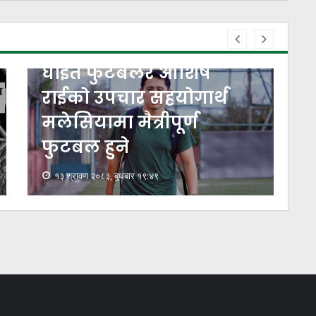
घाइते फुटबलर आशिष
राईको उपचार सहयोगार्थ
मलेसियामा मैत्रीपूर्ण
फुटबल हुने
१३ श्रावण २०८३, बुधबार १९:४९