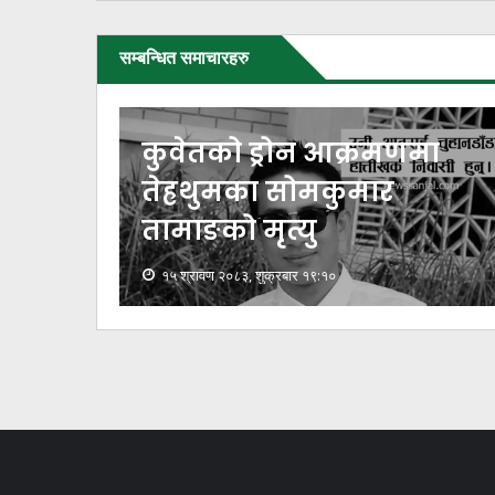
सम्बन्धित समाचारहरु
कुवेतको ड्रोन आक्रमणमा
नी
तेह्रथुमका सोमकुमार
तामाङको मृत्यु
१५ श्रावण २०८३, शुक्रबार १९:१०