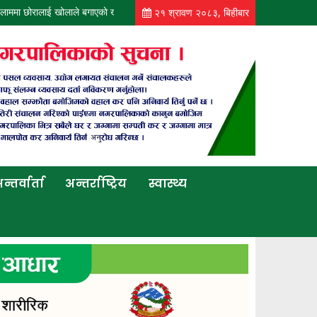
ाई खोलाले बगाएकाे खबरले आमाले गरिन् आत्महत्या
कोटीहोममा पिकअपको ठक्करबाट बृद्धको
२१ श्रावण २०८३, बिहीबार
न्तर्वार्ता
अन्तर्राष्ट्रिय
स्वास्थ्य