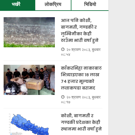
भर्खरै
लोकप्रिय
भिडियो
आज पनि कोशी,
बागमती, गण्डकी र
लुम्बिनीका केही
ठाउँमा भारी वर्षा हुने
२० श्रावण २०८३, बुधबार
०८:५४
काँकरभिट्टा नाकाबाट
भित्र्याइएका १८ लाख
७४ हजार मूल्यकाे
लत्ताकपडा बरामद
२० श्रावण २०८३, बुधबार
०८:१७
कोशी, बागमती र
गण्डकी प्रदेशका केही
स्थानमा भारी वर्षा हुने