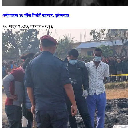
अर्जुनधारामा १६ वर्षीया किशोरी बलात्कृत, दुई पक्राउ
१० भाद्र २०७७, बुधबार ०९:३६