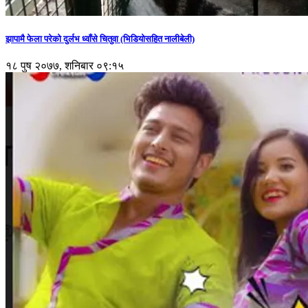
झापामै फेला परेको दुर्लभ ध्वाँसे चितुवा (भिडियोसहित नालीबेली)
१८ पुष २०७७, शनिबार ०९:१५