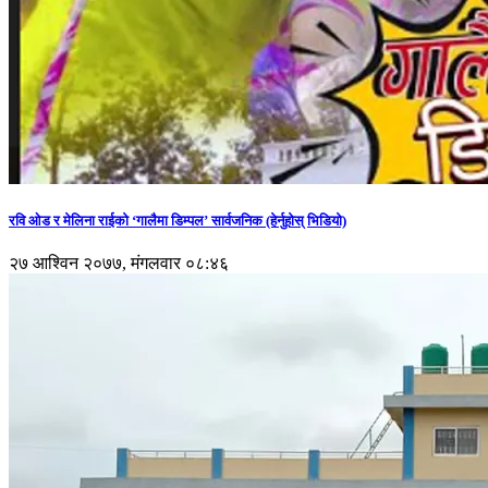
रवि ओड र मेलिना राईको ‘गालैमा डिम्पल’ सार्वजनिक (हेर्नुहोस् भिडियो)
२७ आश्विन २०७७, मंगलवार ०८:४६