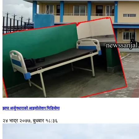
झापा अर्जुनधाराको आइसोलेशन भिडियोमा
२४ भाद्र २०७७, बुधबार १८:३६