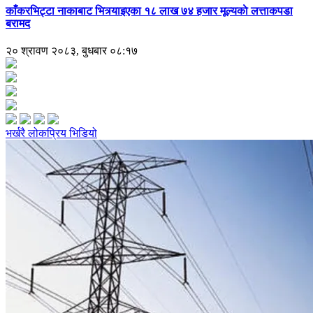
काँकरभिट्टा नाकाबाट भित्र्याइएका १८ लाख ७४ हजार मूल्यकाे लत्ताकपडा
बरामद
२० श्रावण २०८३, बुधबार ०८:१७
भर्खरै
लोकप्रिय
भिडियो