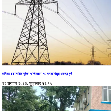
शनिबार झापासहित पूर्वका ५ जिल्लामा १२ घण्टा विद्युत् अवरुद्ध हुने
२२ श्रावण २०८३, शुक्रबार १९:१५