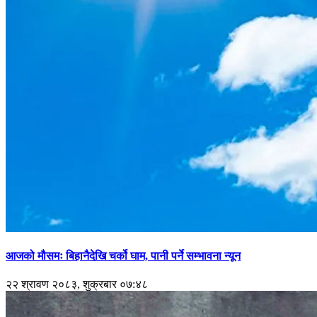
आजको मौसमः बिहानैदेखि चर्को घाम, पानी पर्ने सम्भावना न्यून
२२ श्रावण २०८३, शुक्रबार ०७:४८