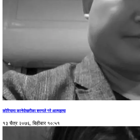
कोरियामा कानेपोखरीका शरणले गरे आत्महत्या
१३ चैत्र २०७६, बिहीबार १०:५१