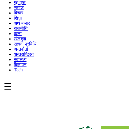
गृह पृष्ठ
समाज
विचार
शिक्षा
अर्थ बजार
राजनीति
कला
खेलकुद
सूचना प्रविधि
अन्तर्वार्ता
अन्तर्राष्ट्रिय
स्वास्थ्य
विज्ञापन
Tech
☰