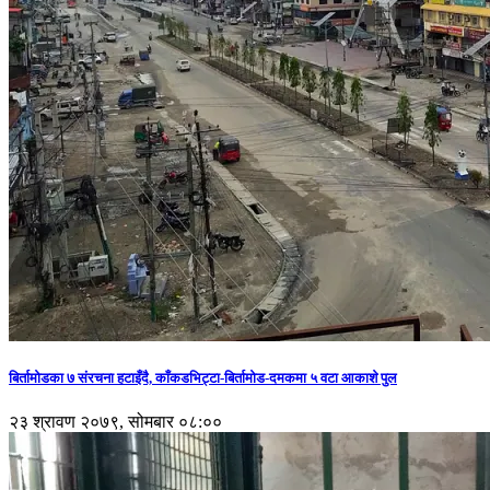
बिर्तामोडका ७ संरचना हटाइँदै, काँकडभिट्टा-बिर्तामोड-दमकमा ५ वटा आकाशे पुल
२३ श्रावण २०७९, सोमबार ०८:००