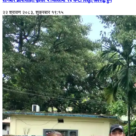
शनिबार झापासहित पूर्वका ५ जिल्लामा १२ घण्टा विद्युत् अवरुद्ध हुने
२२ श्रावण २०८३, शुक्रबार १९:१५