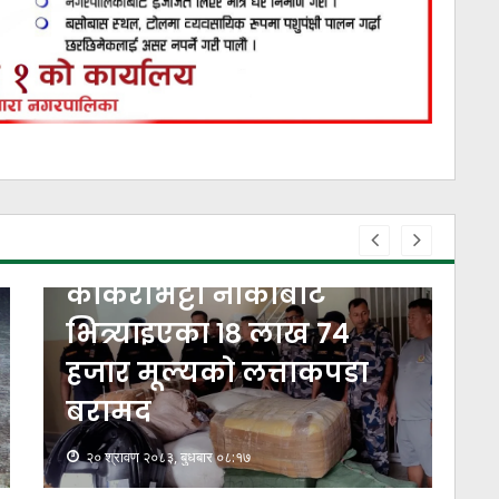
काँकरभिट्टा नाकाबाट
भित्र्याइएका १८ लाख ७४
हजार मूल्यकाे लत्ताकपडा
बरामद
व
२० श्रावण २०८३, बुधबार ०८:१७