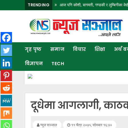
 पानी पर्ने सम्भावना न्यून
TRENDING
आज पनि कोशी, बागमती, गण्डकी र लुम्बिनीका केही ठाउँमा भारी 
गृह
पृष्ठ
समाज
गृह पृष्ठ
समाज
विचार
शिक्षा
अर्थ 
विचार
विज्ञापन
TECH
शिक्षा
अर्थ
बजार
राजनीति
दूधेमा आगलागी, काठको
कला
खेलकुद
न्यूज सञ्जाल
११ चैत्र २०७५, सोमबार १६:४०