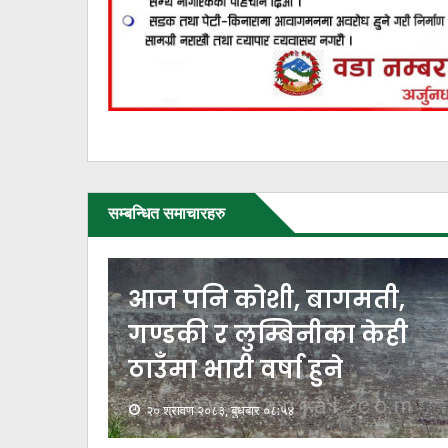
सम्बन्धित समाचारहरु
ेखि
आज पनि कोशी, बागमती,
गण्डकी र लुम्बिनीका केही
ठाउँमा भारी वर्षा हुने
२० श्रावण २०८३, बुधबार ०८:५४