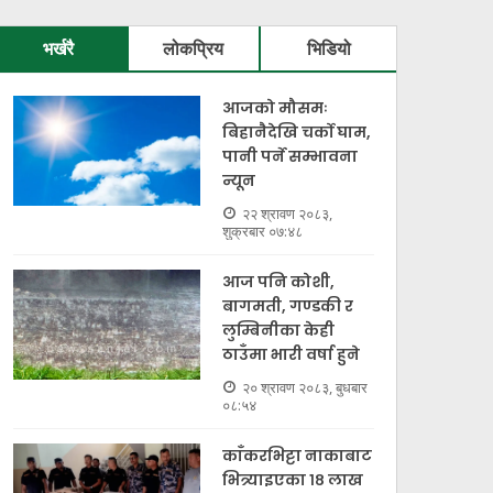
भर्खरै
लोकप्रिय
भिडियो
आजको मौसमः
बिहानैदेखि चर्को घाम,
पानी पर्ने सम्भावना
न्यून
२२ श्रावण २०८३,
शुक्रबार ०७:४८
आज पनि कोशी,
बागमती, गण्डकी र
लुम्बिनीका केही
ठाउँमा भारी वर्षा हुने
२० श्रावण २०८३, बुधबार
०८:५४
काँकरभिट्टा नाकाबाट
भित्र्याइएका १८ लाख