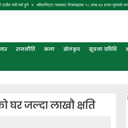
वर्षा हुने
काँकरभिट्टा नाकाबाट भित्र्याइएका १८ लाख ७४ हजार मूल्यकाे लत्ताकपडा बर
बजार
राजनीति
कला
खेलकुद
सूचना प्रविधि
अ
 घर जल्दा लाखौ क्षति