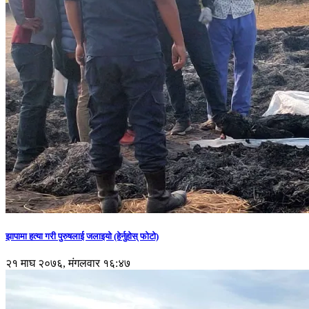
झापामा हत्या गरी पुरुषलाई जलाइयो (हेर्नुहाेस् फाेटाे)
२१ माघ २०७६, मंगलवार १६:४७