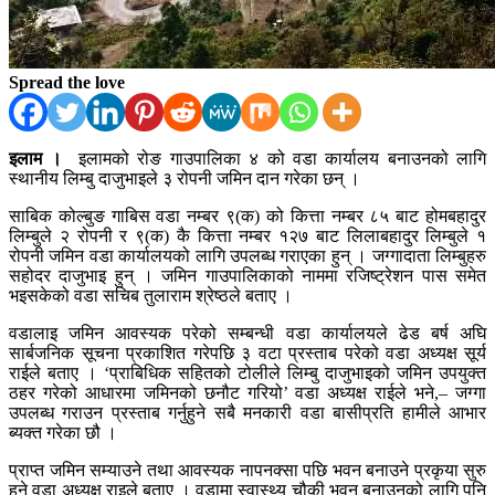
Spread the love
इलाम ।
इलामको रोङ गाउपालिका ४ को वडा कार्यालय बनाउनको लागि
स्थानीय लिम्बु दाजुभाइले ३ रोपनी जमिन दान गरेका छन् ।
साबिक कोल्बुङ गाबिस वडा नम्बर ९(क) को कित्ता नम्बर ८५ बाट होमबहादुर
लिम्बुले २ रोपनी र ९(क) कै कित्ता नम्बर १२७ बाट लिलाबहादुर लिम्बुले १
रोपनी जमिन वडा कार्यालयको लागि उपलब्ध गराएका हुन् । जग्गादाता लिम्बुहरु
सहोदर दाजुभाइ हुन् । जमिन गाउपालिकाको नाममा रजिष्ट्रेशन पास समेत
भइसकेको वडा सचिब तुलाराम श्रेष्ठले बताए ।
वडालाइ जमिन आवस्यक परेको सम्बन्धी वडा कार्यालयले ढेड बर्ष अघि
सार्बजनिक सूचना प्रकाशित गरेपछि ३ वटा प्रस्ताब परेको वडा अध्यक्ष सूर्य
राईले बताए । ‘प्राबिधिक सहितको टोलीले लिम्बु दाजुभाइको जमिन उपयुक्त
ठहर गरेको आधारमा जमिनको छनौट गरियो’ वडा अध्यक्ष राईले भने,– जग्गा
उपलब्ध गराउन प्रस्ताब गर्नुहुने सबै मनकारी वडा बासीप्रति हामीले आभार
ब्यक्त गरेका छौ ।
प्राप्त जमिन सम्याउने तथा आवस्यक नापनक्सा पछि भवन बनाउने प्रकृया सुरु
हुने वडा अध्यक्ष राइले बताए । वडामा स्वास्थ्य चौकी भवन बनाउनको लागि पनि