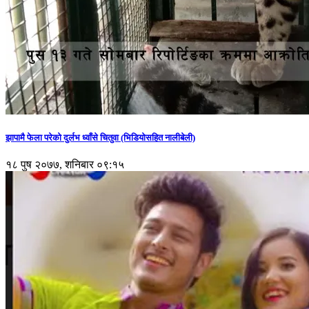
झापामै फेला परेको दुर्लभ ध्वाँसे चितुवा (भिडियोसहित नालीबेली)
१८ पुष २०७७, शनिबार ०९:१५