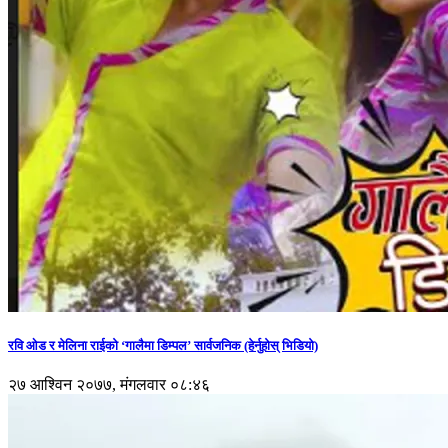
रवि ओड र मेलिना राईको ‘गालैमा डिम्पल’ सार्वजनिक (हेर्नुहोस् भिडियो)
२७ आश्विन २०७७, मंगलवार ०८:४६