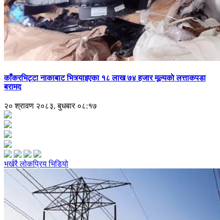
काँकरभिट्टा नाकाबाट भित्र्याइएका १८ लाख ७४ हजार मूल्यकाे लत्ताकपडा
बरामद
२० श्रावण २०८३, बुधबार ०८:१७
भर्खरै
लोकप्रिय
भिडियो