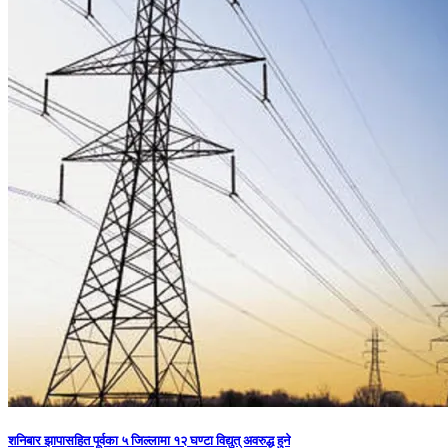
शनिबार झापासहित पूर्वका ५ जिल्लामा १२ घण्टा विद्युत् अवरुद्ध हुने