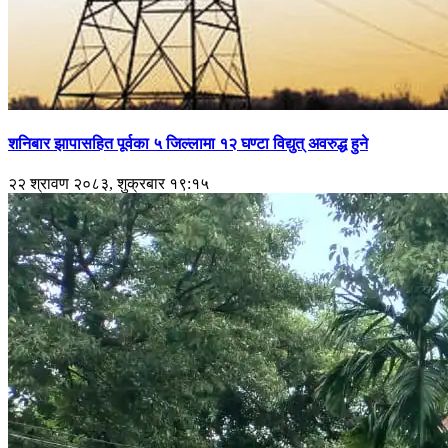
शनिबार झापासहित पूर्वका ५ जिल्लामा १२ घण्टा विद्युत् अवरुद्ध हुने
२२ श्रावण २०८३, शुक्रबार १९:१५