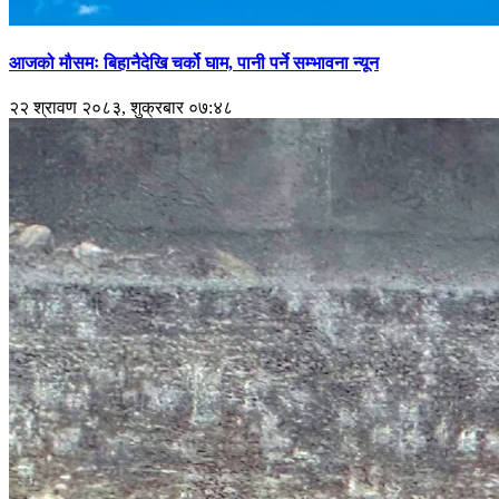
आजको मौसमः बिहानैदेखि चर्को घाम, पानी पर्ने सम्भावना न्यून
२२ श्रावण २०८३, शुक्रबार ०७:४८