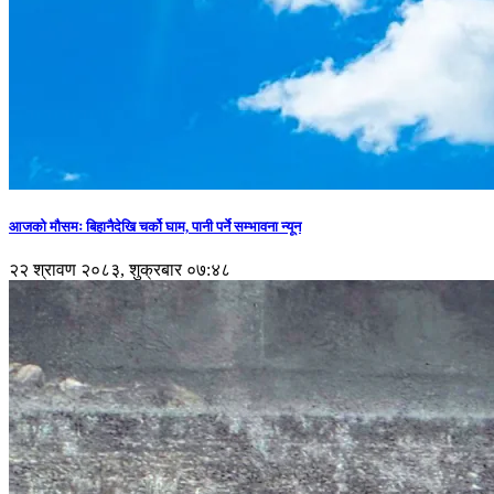
आजको मौसमः बिहानैदेखि चर्को घाम, पानी पर्ने सम्भावना न्यून
२२ श्रावण २०८३, शुक्रबार ०७:४८