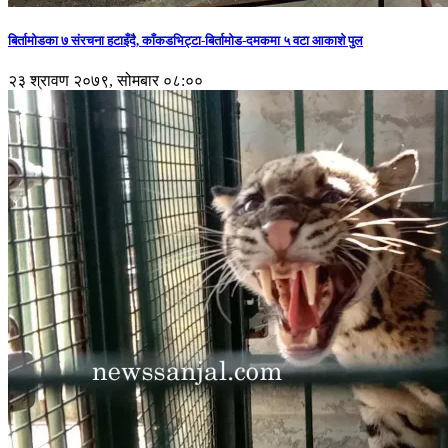
बिर्तामोडका ७ संरचना हटाइँदै, काँकडभिट्टा-बिर्तामोड-दमकमा ५ वटा आकाशे पुल
२३ श्रावण २०७९, सोमबार ०८:००