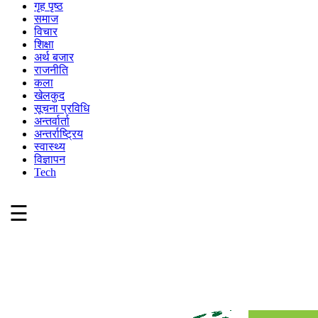
गृह पृष्ठ
समाज
विचार
शिक्षा
अर्थ बजार
राजनीति
कला
खेलकुद
सूचना प्रविधि
अन्तर्वार्ता
अन्तर्राष्ट्रिय
स्वास्थ्य
विज्ञापन
Tech
☰