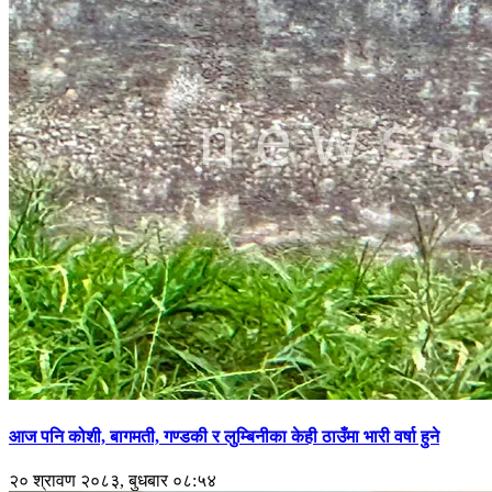
आज पनि कोशी, बागमती, गण्डकी र लुम्बिनीका केही ठाउँमा भारी वर्षा हुने
२० श्रावण २०८३, बुधबार ०८:५४