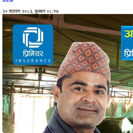
२० श्रावण २०८३, बुधबार ०८:१७