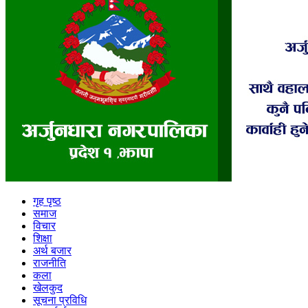
गृह पृष्ठ
समाज
विचार
शिक्षा
अर्थ बजार
राजनीति
कला
खेलकुद
सूचना प्रविधि