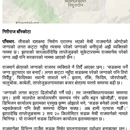
गिरीराज बाँस्कोटा
पाँचथर-
तीसको दशकमा निर्माण प्रारम्भ भएको मेची राजमार्गले ओगटेको
जग्गाको लगत कट्टा नहुँदा त्यसमा परेको जग्गाको धनीपुर्जा अझै व्यक्तिको
नाममा छ। झापाको चारआलीदेखि ताप्लेजुङको सुकेटारसम्म राजमार्गमा परेको
जग्गा अझै पनि सरकारको नाममा आएको छैन।
राजमार्ग क्षेत्रको जग्गाको राजस्व व्यक्तिले नै तिर्दै आएका छन्। ‘सडकमा पर्ने
जग्गा छुट्याएर घर बनाएँ। लगत कट्टा नहुँदा सडकमा परेको जग्गाको पनि तिरो
तिर्दैछु’, फिदिमका भवानी तावाले भने। इलाम, राँके, फिदिम, जोरपोखरी,
भालुचोक, काबेली, ताप्लेजुङलगायतका बजार क्षेत्रमा यस्तो समस्या बढी छ।
‘जग्गाको लगत कट्टा ढिलोचाँडो गर्नै पर्छ। तर जनशक्तिलगायतका समस्या
छन्। हामी मालपोत कार्यालयसँग समन्वय गरेर अघि बढ्न खोज्दैछौं’, सडक
डिभिजन कार्यालय इलामका प्रमुख कृष्ण ओझाले भने, ‘सडक बनेको लामो समय
भइसकेकाले पनि केही समस्या देखिन सक्छ। अब हामी प्रयास गर्छौं।’
झापादेखि ताप्लेजुङसम्म २ सय २० किलोमिटर सडक मेची राजमार्गको नामले
चिनिन्छ। यो राजमार्ग सडक डिभिजन कार्यालय इलाममातहत छ।
राजमार्गका विभिन्न ठाउँमा सडक मिचेर घरलगायतका पूर्वाधार बनाइएका छन्।