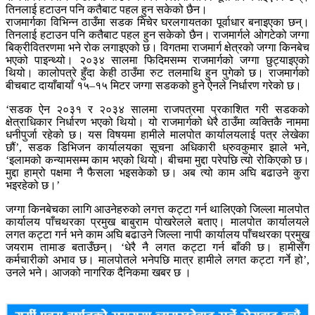
तिनलाई हटाउन पनि कतैबाट पहल हुन सकेको छैन।
राजमार्गका विभिन्न ठाउँमा सडक मिचेर घरलगायतका पूर्वाधार बनाइएका छन्।
तिनलाई हटाउन पनि कतैबाट पहल हुन सकेको छैन। राजमार्गले ओगटेको जग्गा
बिक्रीवितरणमा भने रोक लगाइएको छ। विगतमा राजमार्ग क्षेत्रको जग्गा किनबेच
भएको पाइन्थ्यो। २०३४ सालमा फिदिमसम्म राजमार्गको जग्गा छुट्याइएको
थियो। कालोपत्रे हुँदा केही ठाउँमा रुट तलमाथि हुन पुगेको छ। राजमार्गको
बीचबाट दायाँबायाँ १५–१५ मिटर जग्गा सडकको हुने ऐनले निर्धारण गरेको छ।
‘सडक ऐन २०३१ र २०३४ सालमा राजपत्रमा प्रकाशित गरी सडकको
क्षेत्राधिकार निर्धारण भएको थियो। यो राजमार्गको धेरै ठाउँमा व्यक्तिकै नाममा
धनीपुर्जा रहेको छ। यस विषयमा हामीले मालपोत कार्यालयलाई पत्र लेखेका
छौं’, सडक डिभिजन कार्यालयका सूचना अधिकारी ध्रुवकुमार झाले भने,
‘इलामको कन्यामसम्म काम भएको थियो। बीचमा मुद्दा परेपछि त्यो रोकिएको छ।
मुद्दा हाम्रो पक्षमा नै फैसला भइसकेको छ। अब त्यो काम अघि बढाउने कुरा
भइरहेको छ।’
जग्गा किनबेचका लागि आउनेहरुको लगत्त कट्टा गर्न थालिएको जिल्ला मालपोत
कार्यालय पाँचथरका प्रमुख बाबुराम पोखरेलले बताए। मालपोत कार्यालयले
लगत कट्टा गर्न भने काम अघि बढाउने जिल्ला नापी कार्यालय पाँचथरका प्रमुख
जयराम तामाङ बताउँछन्। ‘धेरै नै लगत कट्टा गर्न बाँकी छ। हामीसँग
कर्मचारीको अभाव छ। मालपोतले भनेपछि मात्र हामीले लगत कट्टा गर्ने हो’,
उनले भने। आजको नागरिक दैनिकमा खबर छ ।