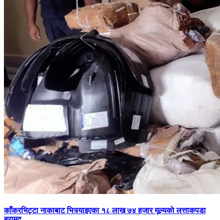
काँकरभिट्टा नाकाबाट भित्र्याइएका १८ लाख ७४ हजार मूल्यकाे लत्ताकपडा
बरामद