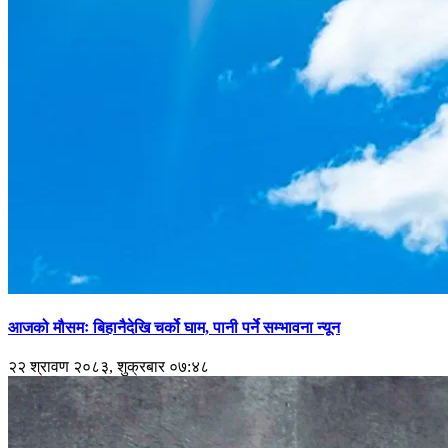
आजको मौसमः बिहानैदेखि चर्को घाम, पानी पर्ने सम्भावना न्यून
२२ श्रावण २०८३, शुक्रबार ०७:४८