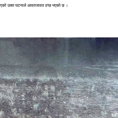
मा भएको उक्त घटनाले आवतजावत ठप्छ भएको छ ।