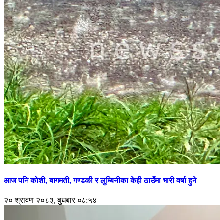
आज पनि कोशी, बागमती, गण्डकी र लुम्बिनीका केही ठाउँमा भारी वर्षा हुने
२० श्रावण २०८३, बुधबार ०८:५४