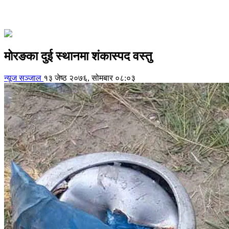
मोरङका दुई स्थानमा शंकास्पद वस्तु
न्यूज सञ्जाल
१३ जेष्ठ २०७६, सोमबार ०८:०३