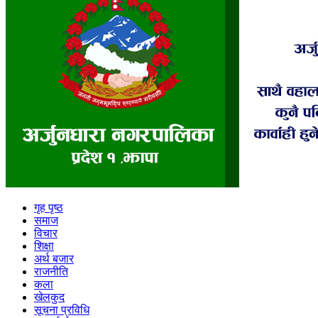
गृह पृष्ठ
समाज
विचार
शिक्षा
अर्थ बजार
राजनीति
कला
खेलकुद
सूचना प्रविधि