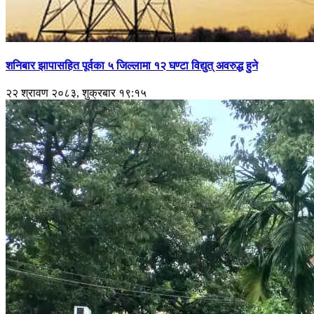
शनिबार झापासहित पूर्वका ५ जिल्लामा १२ घण्टा विद्युत् अवरुद्ध हुने
२२ श्रावण २०८३, शुक्रबार १९:१५