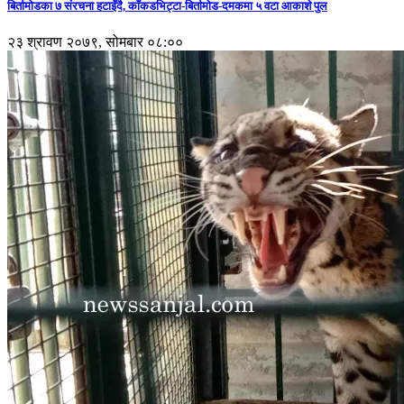
बिर्तामोडका ७ संरचना हटाइँदै, काँकडभिट्टा-बिर्तामोड-दमकमा ५ वटा आकाशे पुल
२३ श्रावण २०७९, सोमबार ०८:००