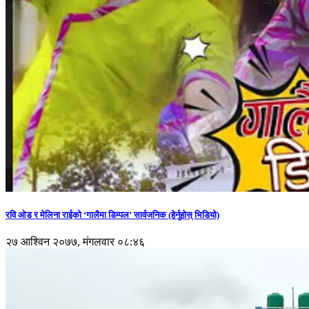
रवि ओड र मेलिना राईको ‘गालैमा डिम्पल’ सार्वजनिक (हेर्नुहोस् भिडियो)
२७ आश्विन २०७७, मंगलवार ०८:४६