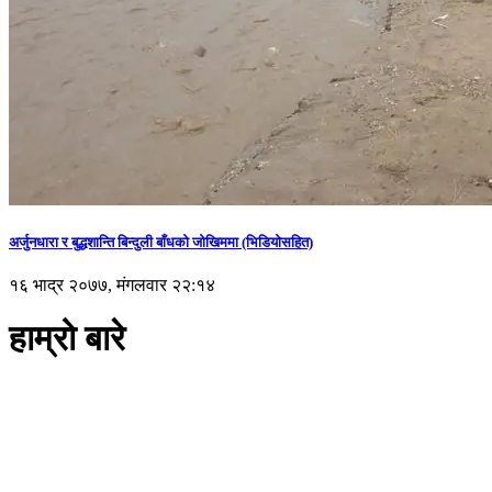
अर्जुनधारा र बुद्धशान्ति बिन्दुली बाँधको जोखिममा (भिडियाेसहित)
१६ भाद्र २०७७, मंगलवार २२:१४
हाम्रो बारे