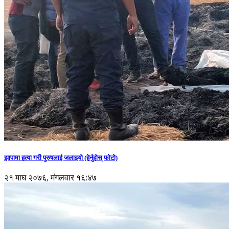
झापामा हत्या गरी पुरुषलाई जलाइयो (हेर्नुहाेस् फाेटाे)
२१ माघ २०७६, मंगलवार १६:४७