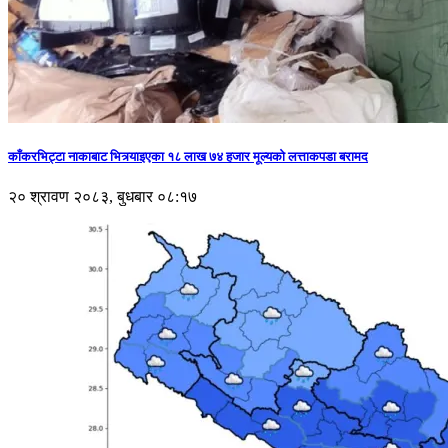
काँकरभिट्टा नाकाबाट भित्र्याइएका १८ लाख ७४ हजार मूल्यकाे लत्ताकपडा बरामद
२० श्रावण २०८३, बुधबार ०८:१७