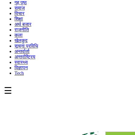
गृह पृष्ठ
समाज
विचार
शिक्षा
अर्थ बजार
राजनीति
कला
खेलकुद
सूचना प्रविधि
अन्तर्वार्ता
अन्तर्राष्ट्रिय
स्वास्थ्य
विज्ञापन
Tech
☰