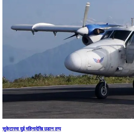
सुकेटारमा दुई महिनादेखि उडान ठप्प