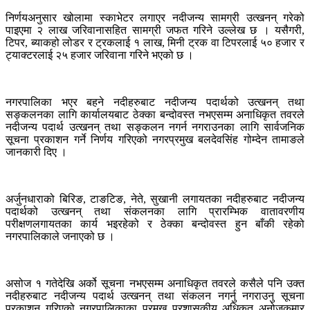
निर्णयअनुसार खोलामा स्काभेटर लगाएर नदीजन्य सामग्री उत्खनन् गरेको
पाइएमा २ लाख जरिवानासहित सामग्री जफत गरिने उल्लेख छ । यसैगरी,
टिपर, ब्याकहो लोडर र ट्रकलाई १ लाख, मिनी ट्रक वा टिपरलाई ५० हजार र
ट्याक्टरलाई २५ हजार जरिवाना गरिने भएको छ ।
नगरपालिका भएर बहने नदीहरुबाट नदीजन्य पदार्थको उत्खनन् तथा
सङ्कलनका लागि कार्यालयबाट ठेक्का बन्दोवस्त नभएसम्म अनाधिकृत तवरले
नदीजन्य पदार्थ उत्खनन् तथा सङ्कलन नगर्न नगराउनका लागि सार्वजनिक
सूचना प्रकाशन गर्ने निर्णय गरिएको नगरप्रमुख बलदेवसिंह गोम्देन तामाङले
जानकारी दिए ।
अर्जुनधाराको बिरिङ, टाङटिङ, नेते, सुखानी लगायतका नदीहरुबाट नदीजन्य
पदार्थको उत्खनन् तथा संकलनका लागि प्रारम्भिक वातावरणीय
परीक्षणलगायतका कार्य भइरहेको र ठेक्का बन्दोवस्त हुन बाँकी रहेको
नगरपालिकाले जनाएको छ ।
असोज १ गतेदेखि अर्को सूचना नभएसम्म अनाधिकृत तवरले कसैले पनि उक्त
नदीहरुबाट नदीजन्य पदार्थ उत्खनन् तथा संकलन नगर्नु नगराउनु सूचना
प्रकाशन गरिएको नगरपालिकाका प्रमुख प्रशासकीय अधिकृत अनोजकुमार