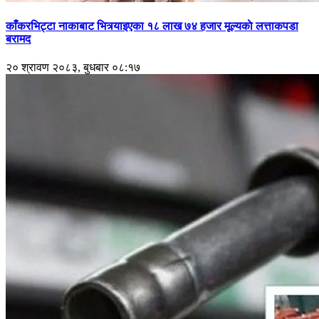
काँकरभिट्टा नाकाबाट भित्र्याइएका १८ लाख ७४ हजार मूल्यकाे लत्ताकपडा
बरामद
२० श्रावण २०८३, बुधबार ०८:१७