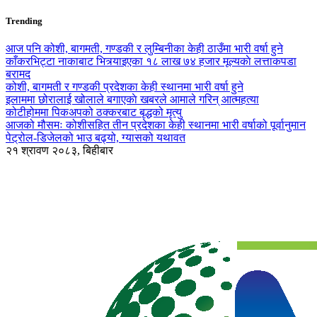
Trending
आज पनि कोशी, बागमती, गण्डकी र लुम्बिनीका केही ठाउँमा भारी वर्षा हुने
काँकरभिट्टा नाकाबाट भित्र्याइएका १८ लाख ७४ हजार मूल्यकाे लत्ताकपडा
बरामद
कोशी, बागमती र गण्डकी प्रदेशका केही स्थानमा भारी वर्षा हुने
इलाममा छोरालाई खोलाले बगाएकाे खबरले आमाले गरिन् आत्महत्या
कोटीहोममा पिकअपको ठक्करबाट बृद्धको मृत्यु
आजको मौसमः कोशीसहित तीन प्रदेशका केही स्थानमा भारी वर्षाको पूर्वानुमान
पेट्रोल-डिजेलको भाउ बढ्यो, ग्यासको यथावत
२१ श्रावण २०८३, बिहीबार