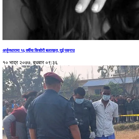
अर्जुनधारामा १६ वर्षीया किशोरी बलात्कृत, दुई पक्राउ
१० भाद्र २०७७, बुधबार ०९:३६