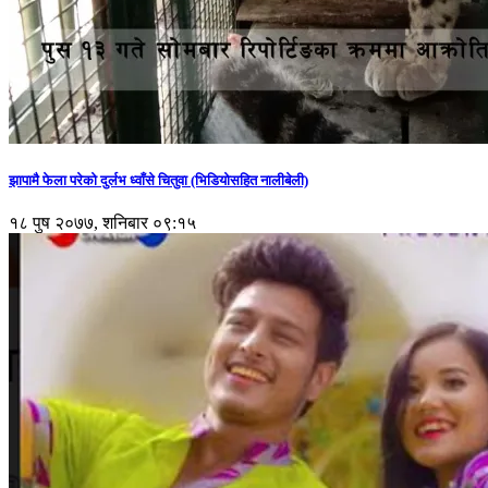
झापामै फेला परेको दुर्लभ ध्वाँसे चितुवा (भिडियोसहित नालीबेली)
१८ पुष २०७७, शनिबार ०९:१५