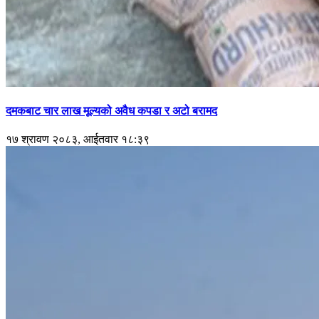
दमकबाट चार लाख मूल्यको अवैध कपडा र अटो बरामद
१७ श्रावण २०८३, आईतवार १८:३९