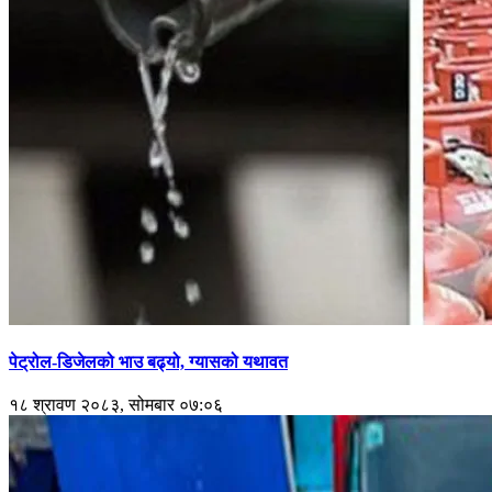
पेट्रोल-डिजेलको भाउ बढ्यो, ग्यासको यथावत
१८ श्रावण २०८३, सोमबार ०७:०६