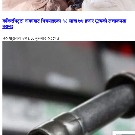
काँकरभिट्टा नाकाबाट भित्र्याइएका १८ लाख ७४ हजार मूल्यकाे लत्ताकपडा
बरामद
२० श्रावण २०८३, बुधबार ०८:१७