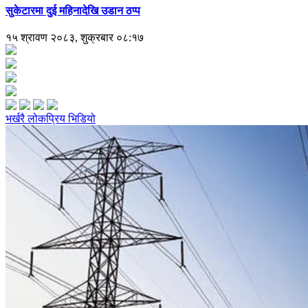
सुकेटारमा दुई महिनादेखि उडान ठप्प
१५ श्रावण २०८३, शुक्रबार ०८:१७
भर्खरै
लोकप्रिय
भिडियो