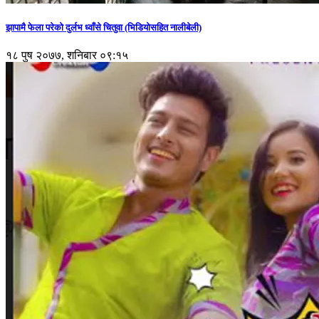
झापामै फेला परेको दुर्लभ ध्वाँसे चितुवा (भिडियोसहित नालीबेली)
१८ पुष २०७७, शनिबार ०९:१५