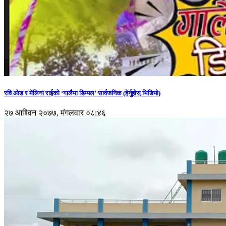
रवि ओड र मेलिना राईको ‘गालैमा डिम्पल’ सार्वजनिक (हेर्नुहोस् भिडियो)
२७ आश्विन २०७७, मंगलवार ०८:४६