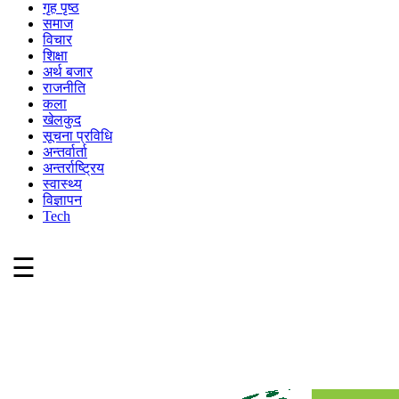
गृह पृष्ठ
समाज
विचार
शिक्षा
अर्थ बजार
राजनीति
कला
खेलकुद
सूचना प्रविधि
अन्तर्वार्ता
अन्तर्राष्ट्रिय
स्वास्थ्य
विज्ञापन
Tech
☰