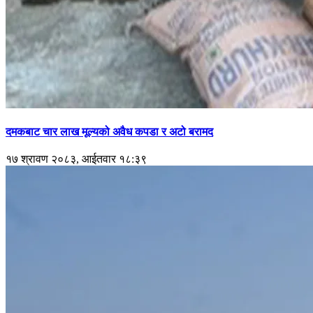
दमकबाट चार लाख मूल्यको अवैध कपडा र अटो बरामद
१७ श्रावण २०८३, आईतवार १८:३९