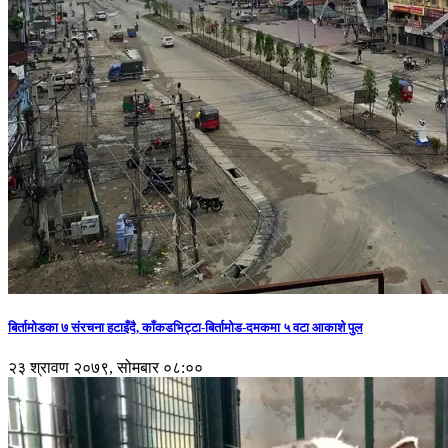
बिर्तामोडका ७ संरचना हटाइँदै, काँकडभिट्टा-बिर्तामोड-दमकमा ५ वटा आकाशे पुल
२३ श्रावण २०७९, सोमबार ०८:००