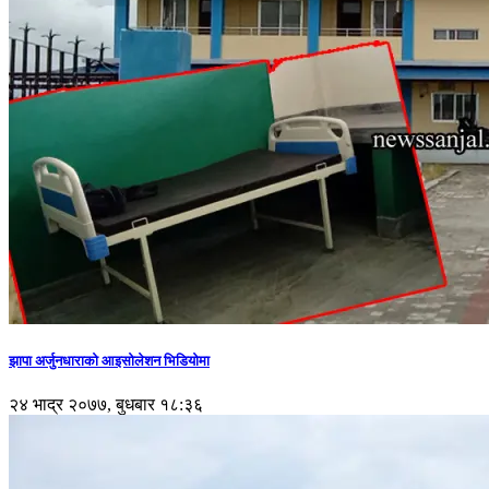
झापा अर्जुनधाराको आइसोलेशन भिडियोमा
२४ भाद्र २०७७, बुधबार १८:३६