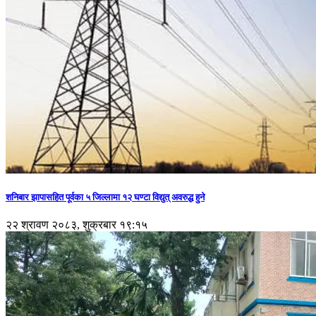
शनिबार झापासहित पूर्वका ५ जिल्लामा १२ घण्टा विद्युत् अवरुद्ध हुने
२२ श्रावण २०८३, शुक्रबार १९:१५