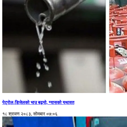
पेट्रोल-डिजेलको भाउ बढ्यो, ग्यासको यथावत
१८ श्रावण २०८३, सोमबार ०७:०६