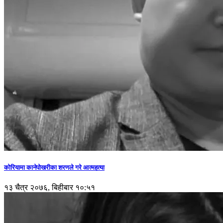
कोरियामा कानेपोखरीका शरणले गरे आत्महत्या
१३ चैत्र २०७६, बिहीबार १०:५१