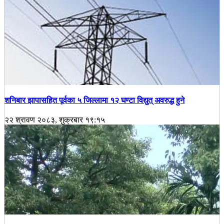
शनिबार झापासहित पूर्वका ५ जिल्लामा १२ घण्टा विद्युत् अवरुद्ध हुने
२२ श्रावण २०८३, शुक्रबार १९:१५