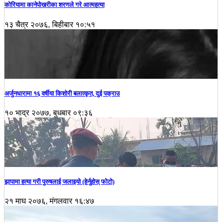
कोरियामा कानेपोखरीका शरणले गरे आत्महत्या
१३ चैत्र २०७६, बिहीबार १०:५१
अर्जुनधारामा १६ वर्षीया किशोरी बलात्कृत, दुई पक्राउ
१० भाद्र २०७७, बुधबार ०९:३६
झापामा हत्या गरी पुरुषलाई जलाइयो (हेर्नुहाेस् फाेटाे)
२१ माघ २०७६, मंगलवार १६:४७