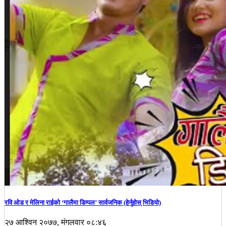
रवि ओड र मेलिना राईको ‘गालैमा डिम्पल’ सार्वजनिक (हेर्नुहोस् भिडियो)
२७ आश्विन २०७७, मंगलवार ०८:४६