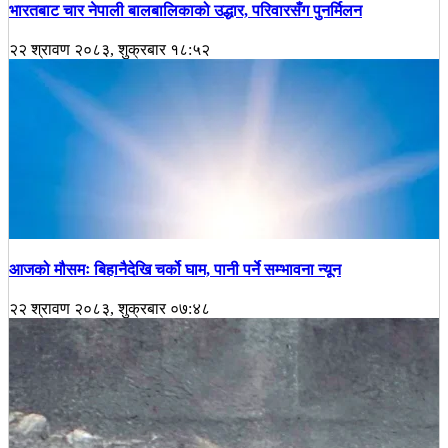
भारतबाट चार नेपाली बालबालिकाको उद्धार, परिवारसँग पुनर्मिलन
२२ श्रावण २०८३, शुक्रबार १८:५२
आजको मौसमः बिहानैदेखि चर्को घाम, पानी पर्ने सम्भावना न्यून
२२ श्रावण २०८३, शुक्रबार ०७:४८