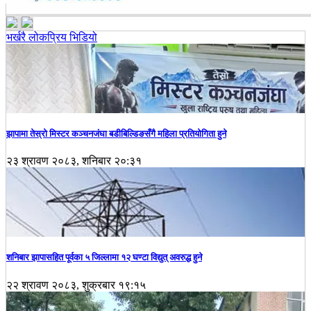
भर्खरै
लोकप्रिय
भिडियो
झापामा तेस्रो मिस्टर कञ्चनजंघा बडीबिल्डिङसँगै महिला प्रतियोगिता हुने
२३ श्रावण २०८३, शनिबार २०:३१
शनिबार झापासहित पूर्वका ५ जिल्लामा १२ घण्टा विद्युत् अवरुद्ध हुने
२२ श्रावण २०८३, शुक्रबार १९:१५