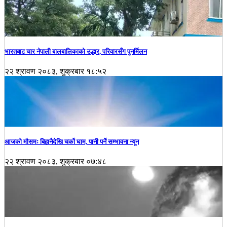
भारतबाट चार नेपाली बालबालिकाको उद्धार, परिवारसँग पुनर्मिलन
२२ श्रावण २०८३, शुक्रबार १८:५२
आजको मौसमः बिहानैदेखि चर्को घाम, पानी पर्ने सम्भावना न्यून
२२ श्रावण २०८३, शुक्रबार ०७:४८