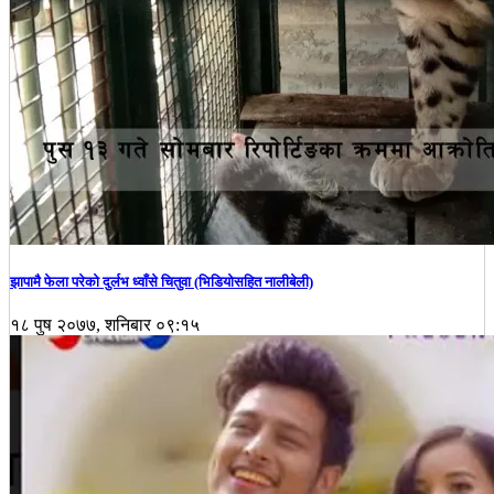
झापामै फेला परेको दुर्लभ ध्वाँसे चितुवा (भिडियोसहित नालीबेली)
१८ पुष २०७७, शनिबार ०९:१५