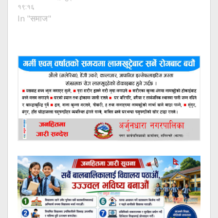
१९:१६
In "समाज"