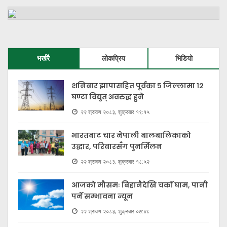
भर्खरै
लोकप्रिय
भिडियो
शनिबार झापासहित पूर्वका ५ जिल्लामा १२
घण्टा विद्युत् अवरुद्ध हुने
२२ श्रावण २०८३, शुक्रबार १९:१५
भारतबाट चार नेपाली बालबालिकाको
उद्धार, परिवारसँग पुनर्मिलन
२२ श्रावण २०८३, शुक्रबार १८:५२
आजको मौसमः बिहानैदेखि चर्को घाम, पानी
पर्ने सम्भावना न्यून
२२ श्रावण २०८३, शुक्रबार ०७:४८