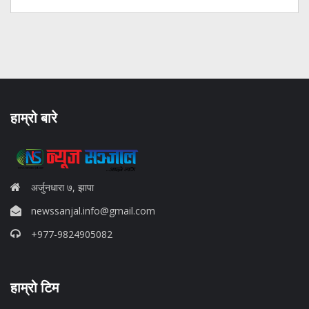
हाम्रो बारे
अर्जुनधारा ७, झापा
newssanjal.info@gmail.com
+977-9824905082
situs panen77
हाम्रो टिम
b88 slot
s77 resmi