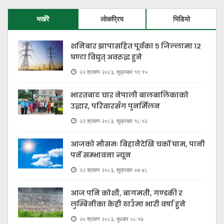
भर्खरै
लोकप्रिय
भिडियो
शनिबार झापासहित पूर्वका ५ जिल्लामा १२
घण्टा विद्युत् अवरुद्ध हुने
२२ श्रावण २०८३, शुक्रबार १९:१५
भारतबाट चार नेपाली बालबालिकाको
उद्धार, परिवारसँग पुनर्मिलन
२२ श्रावण २०८३, शुक्रबार १८:५२
आजको मौसमः बिहानैदेखि चर्को घाम, पानी
पर्ने सम्भावना न्यून
२२ श्रावण २०८३, शुक्रबार ०७:४८
आज पनि कोशी, बागमती, गण्डकी र
लुम्बिनीका केही ठाउँमा भारी वर्षा हुने
२० श्रावण २०८३, बुधबार ०८:५४