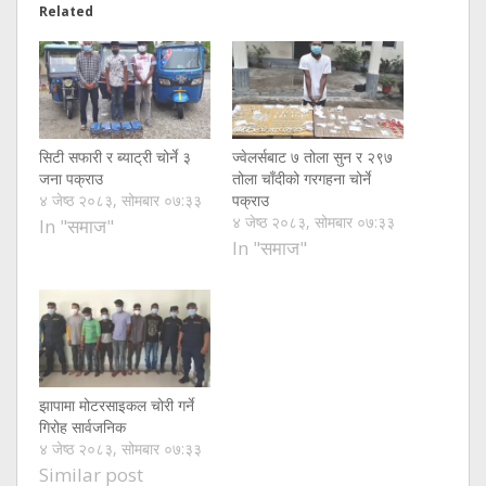
Related
सिटी सफारी र ब्याट्री चोर्ने ३
ज्वेलर्सबाट ७ तोला सुन र २९७
जना पक्राउ
तोला चाँदीको गरगहना चोर्ने
४ जेष्ठ २०८३, सोमबार ०७:३३
पक्राउ
४ जेष्ठ २०८३, सोमबार ०७:३३
In "समाज"
In "समाज"
झापामा मोटरसाइकल चोरी गर्ने
गिरोह सार्वजनिक
४ जेष्ठ २०८३, सोमबार ०७:३३
Similar post