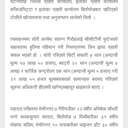
घटनापछि जिल्ला प्रहरी कार्यालय, इलाका प्रहरी कार्यालय
काँकडभिट्टा र इलाका प्रहरी कार्यालय बिर्तामोडबाट खटिएको
टोलीले खोजतलास तथा अनुसन्धान थालेको थियो ।
त्यसक्रममा चोरी कार्यमा संलग्न गिरोहलाई सीसीटीभी फुटेजको
सहायतामा हुलिया पहिचान गरी नियन्त्रणमा लिन झापा प्रहरी
सफल भएको हो । चोरी गरिएको सिटी सफारी ७ थान (अन्दाजी
मूल्य १७ लाख ५० हजार), ब्याट्री २० थान (अन्दाजी मूल्य ४
लाख) र चार्जिङ कन्ट्रोलर एक थान (अन्दाजी मूल्य ५ हजार) गरी
२१ लाख ५५ हजार मूल्यबराबरको सामानहरु बरामद गरिएको
सूचना अधिकारी डीएसपी खगेन्द्रबहादुर खड्काले बताए ।
पक्राउ पर्नेहरुमा मेचीनगर ७ गैरीगाउँका २२ वर्षीय अभिषेक चौधरी
भन्ने रूपककुमार सरदार, बिर्तामोड ७ मियाँबारीका ३१ वर्षीय
मोहमद सलिम, मेचीनगर १० ताराबारीका धाइजन ढाँट ३० वर्षीय