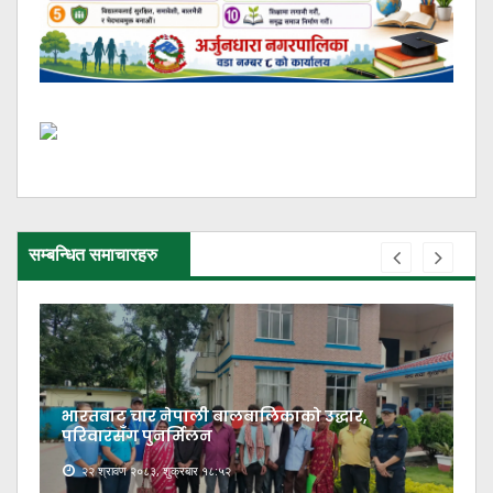
सम्बन्धित समाचारहरु
भारतबाट चार नेपाली बालबालिकाको उद्धार,
परिवारसँग पुनर्मिलन
२२ श्रावण २०८३, शुक्रबार १८:५२