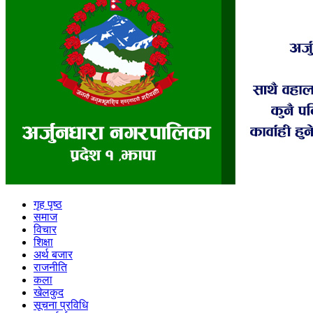
गृह पृष्ठ
समाज
विचार
शिक्षा
अर्थ बजार
राजनीति
कला
खेलकुद
सूचना प्रविधि