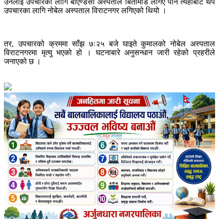
उनलाई उपचारका लागि बीएण्डसी अस्पताल बिर्तामोड लगिए पनि त्यहाँबाट थप
उपचारका लागि नोबेल अस्पताल विराटनगर लगिएको थियो ।
तर, उपचारको क्रममा साँझ ७ः२५ बजे घाइते कुमालको नोबेल अस्पताल
विराटनगरमा मृत्यु भएको हो । घटनाबारे अनुसन्धान जारी रहेको प्रहरीले
जनाएको छ ।