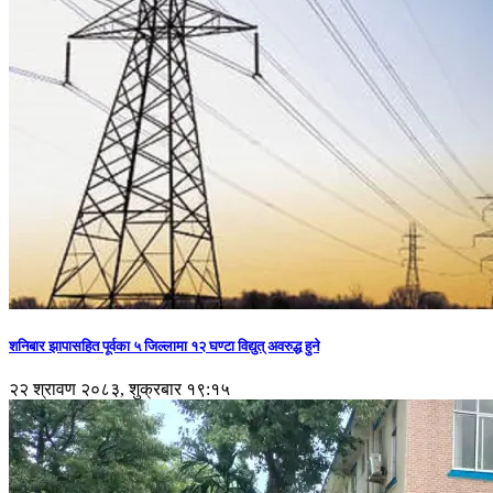
शनिबार झापासहित पूर्वका ५ जिल्लामा १२ घण्टा विद्युत् अवरुद्ध हुने
२२ श्रावण २०८३, शुक्रबार १९:१५