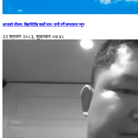
आजको मौसमः बिहानैदेखि चर्को घाम, पानी पर्ने सम्भावना न्यून
२२ श्रावण २०८३, शुक्रबार ०७:४८