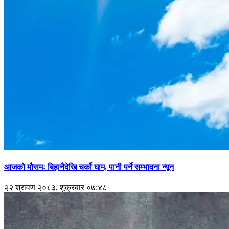
आजको मौसमः बिहानैदेखि चर्को घाम, पानी पर्ने सम्भावना न्यून
२२ श्रावण २०८३, शुक्रबार ०७:४८