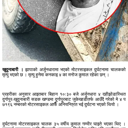
खुदुनाबारी ।
झापाको अर्जुनधारामा भएको मोटरसाइकल दुर्घटनामा चालकको
मृत्यु भएको छ । मृत्यु हुनेमा कनकाइ ४ का मनोज कुमाल रहेका छन् ।
प्रहरीका अनुसार आइतबार बिहान १०ः३० बजे अर्जुनधारा ४ दहीझोडास्थित
दुर्गापुर-खुदुनाबारी सडक खण्डमा दुर्गापुरबाट जुकेखाडीतर्फ आउँदै गरेको मे ४ प
७१९६ नम्बरको मोटरसाइकल आफैँ अनियन्त्रित भई दुर्घटना भएको थियो ।
दुर्घटनामा मोटरसाइकल चालक ३५ वर्षीय कुमाल गम्भीर घाइते भएका थिए ।