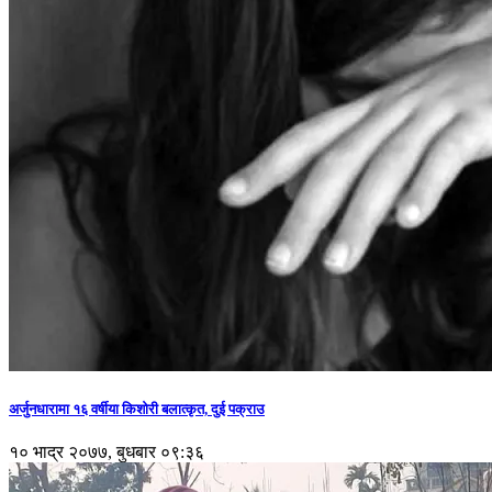
अर्जुनधारामा १६ वर्षीया किशोरी बलात्कृत, दुई पक्राउ
१० भाद्र २०७७, बुधबार ०९:३६