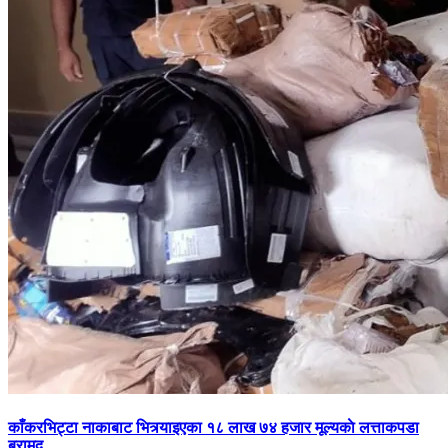
काँकरभिट्टा नाकाबाट भित्र्याइएका १८ लाख ७४ हजार मूल्यकाे लत्ताकपडा
बरामद