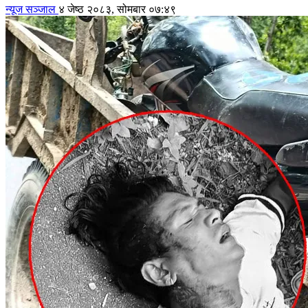
न्यूज सञ्जाल
४ जेष्ठ २०८३, सोमबार ०७:४९