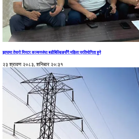
झापामा तेस्रो मिस्टर कञ्चनजंघा बडीबिल्डिङसँगै महिला प्रतियोगिता हुने
२३ श्रावण २०८३, शनिबार २०:३१