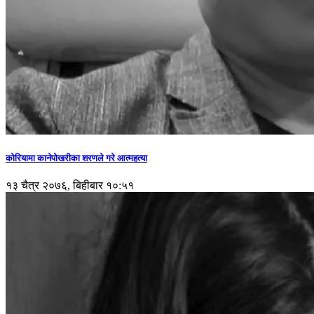
कोरियामा कानेपोखरीका शरणले गरे आत्महत्या
१३ चैत्र २०७६, बिहीबार १०:५१