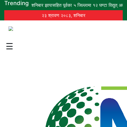
Trending
शनिबार झापासहित पूर्वका ५ जिल्लामा १२ घण्टा विद्युत् अवरुद्
२३ श्रावण २०८३, शनिबार
गृह
पृष्ठ
समाज
☰
विचार
शिक्षा
अर्थ
बजार
राजनीति
कला
खेलकुद