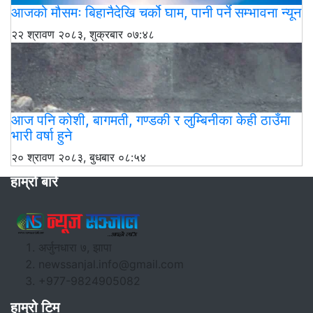
आजको मौसमः बिहानैदेखि चर्को घाम, पानी पर्ने सम्भावना न्यून
२२ श्रावण २०८३, शुक्रबार ०७:४८
आज पनि कोशी, बागमती, गण्डकी र लुम्बिनीका केही ठाउँमा
भारी वर्षा हुने
२० श्रावण २०८३, बुधबार ०८:५४
हाम्रो बारे
अर्जुनधारा ७, झापा
newssanjal.info@gmail.com
+977-9824905082
हाम्रो टिम
situs panen77