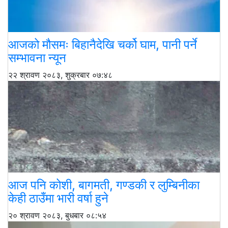
आजको मौसमः बिहानैदेखि चर्को घाम, पानी पर्ने
सम्भावना न्यून
२२ श्रावण २०८३, शुक्रबार ०७:४८
आज पनि कोशी, बागमती, गण्डकी र लुम्बिनीका
केही ठाउँमा भारी वर्षा हुने
२० श्रावण २०८३, बुधबार ०८:५४