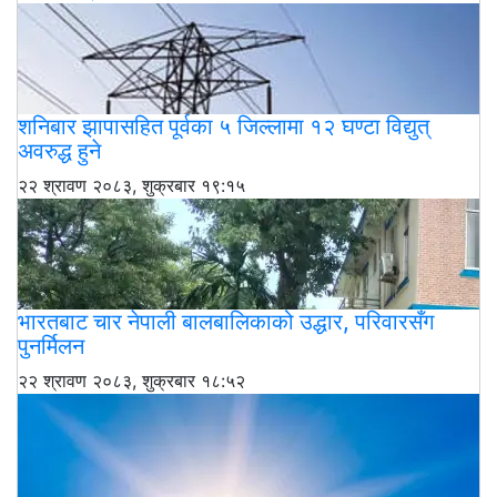
शनिबार झापासहित पूर्वका ५ जिल्लामा १२ घण्टा विद्युत्
अवरुद्ध हुने
२२ श्रावण २०८३, शुक्रबार १९:१५
भारतबाट चार नेपाली बालबालिकाको उद्धार, परिवारसँग
पुनर्मिलन
२२ श्रावण २०८३, शुक्रबार १८:५२