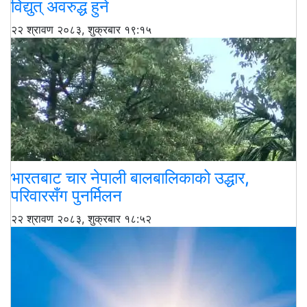
विद्युत् अवरुद्ध हुने
२२ श्रावण २०८३, शुक्रबार १९:१५
भारतबाट चार नेपाली बालबालिकाको उद्धार,
परिवारसँग पुनर्मिलन
२२ श्रावण २०८३, शुक्रबार १८:५२