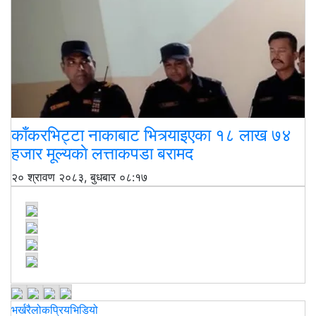
काँकरभिट्टा नाकाबाट भित्र्याइएका १८ लाख ७४
हजार मूल्यकाे लत्ताकपडा बरामद
२० श्रावण २०८३, बुधबार ०८:१७
भर्खरै
लोकप्रिय
भिडियो