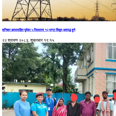
शनिबार झापासहित पूर्वका ५ जिल्लामा १२ घण्टा विद्युत् अवरुद्ध हुने
२२ श्रावण २०८३, शुक्रबार १९:१५