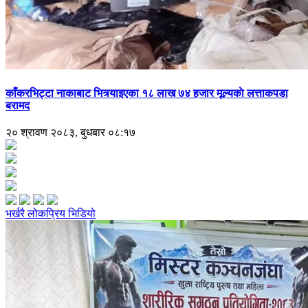
काँकरभिट्टा नाकाबाट भित्र्याइएका १८ लाख ७४ हजार मूल्यकाे लत्ताकपडा
बरामद
२० श्रावण २०८३, बुधबार ०८:१७
भर्खरै
लोकप्रिय
भिडियो