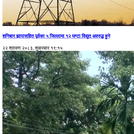
शनिबार झापासहित पूर्वका ५ जिल्लामा १२ घण्टा विद्युत् अवरुद्ध हुने
२२ श्रावण २०८३, शुक्रबार १९:१५