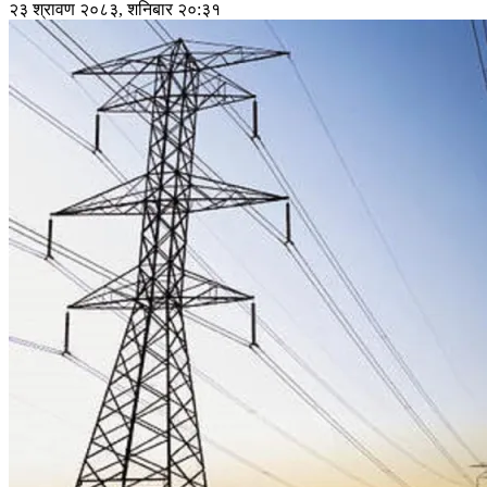
२३ श्रावण २०८३, शनिबार २०:३१