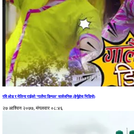
रवि ओड र मेलिना राईको ‘गालैमा डिम्पल’ सार्वजनिक (हेर्नुहोस् भिडियो)
२७ आश्विन २०७७, मंगलवार ०८:४६