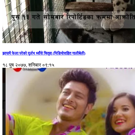
झापामै फेला परेको दुर्लभ ध्वाँसे चितुवा (भिडियोसहित नालीबेली)
१८ पुष २०७७, शनिबार ०९:१५