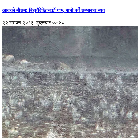
आजको मौसमः बिहानैदेखि चर्को घाम, पानी पर्ने सम्भावना न्यून
२२ श्रावण २०८३, शुक्रबार ०७:४८