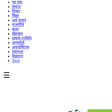
गृह पृष्ठ
समाज
विचार
शिक्षा
अर्थ बजार
राजनीति
कला
खेलकुद
सूचना प्रविधि
अन्तर्वार्ता
अन्तर्राष्ट्रिय
स्वास्थ्य
विज्ञापन
Tech
☰