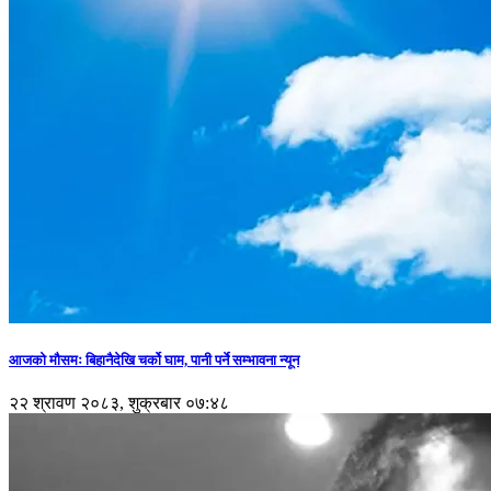
आजको मौसमः बिहानैदेखि चर्को घाम, पानी पर्ने सम्भावना न्यून
२२ श्रावण २०८३, शुक्रबार ०७:४८