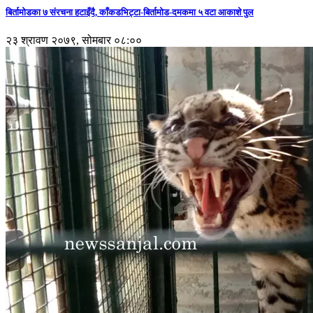
बिर्तामोडका ७ संरचना हटाइँदै, काँकडभिट्टा-बिर्तामोड-दमकमा ५ वटा आकाशे पुल
२३ श्रावण २०७९, सोमबार ०८:००