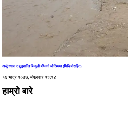
अर्जुनधारा र बुद्धशान्ति बिन्दुली बाँधको जोखिममा (भिडियाेसहित)
१६ भाद्र २०७७, मंगलवार २२:१४
हाम्रो बारे