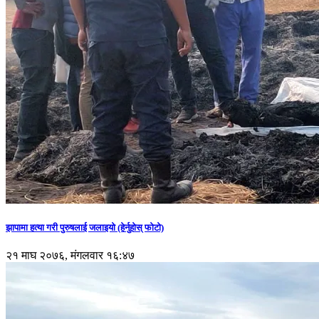
झापामा हत्या गरी पुरुषलाई जलाइयो (हेर्नुहाेस् फाेटाे)
२१ माघ २०७६, मंगलवार १६:४७