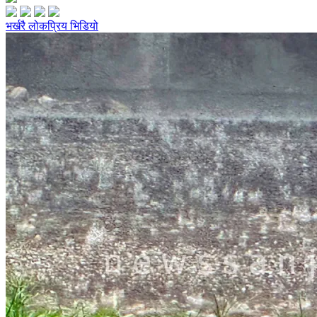
भर्खरै
लोकप्रिय
भिडियो