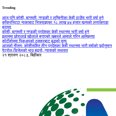
Trending
आज पनि कोशी, बागमती, गण्डकी र लुम्बिनीका केही ठाउँमा भारी वर्षा हुने
काँकरभिट्टा नाकाबाट भित्र्याइएका १८ लाख ७४ हजार मूल्यकाे लत्ताकपडा
बरामद
कोशी, बागमती र गण्डकी प्रदेशका केही स्थानमा भारी वर्षा हुने
इलाममा छोरालाई खोलाले बगाएकाे खबरले आमाले गरिन् आत्महत्या
कोटीहोममा पिकअपको ठक्करबाट बृद्धको मृत्यु
आजको मौसमः कोशीसहित तीन प्रदेशका केही स्थानमा भारी वर्षाको पूर्वानुमान
पेट्रोल-डिजेलको भाउ बढ्यो, ग्यासको यथावत
२१ श्रावण २०८३, बिहीबार