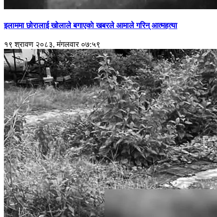
इलाममा छोरालाई खोलाले बगाएकाे खबरले आमाले गरिन् आत्महत्या
१९ श्रावण २०८३, मंगलवार ०७:५९