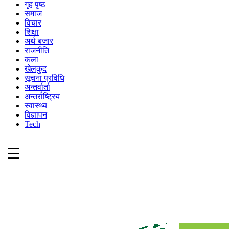
गृह पृष्ठ
समाज
विचार
शिक्षा
अर्थ बजार
राजनीति
कला
खेलकुद
सूचना प्रविधि
अन्तर्वार्ता
अन्तर्राष्ट्रिय
स्वास्थ्य
विज्ञापन
Tech
☰