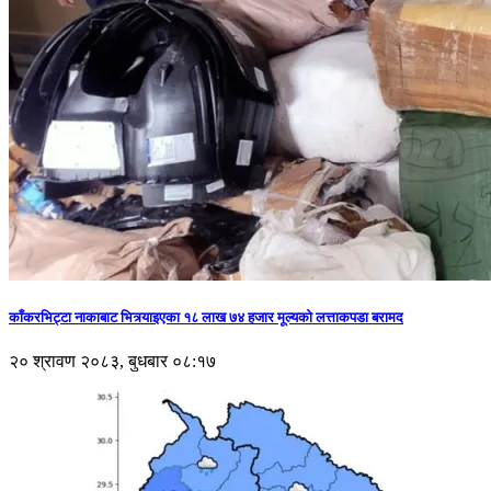
काँकरभिट्टा नाकाबाट भित्र्याइएका १८ लाख ७४ हजार मूल्यकाे लत्ताकपडा बरामद
२० श्रावण २०८३, बुधबार ०८:१७