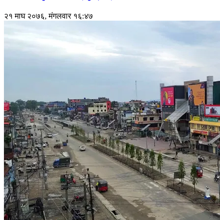
२१ माघ २०७६, मंगलवार १६:४७