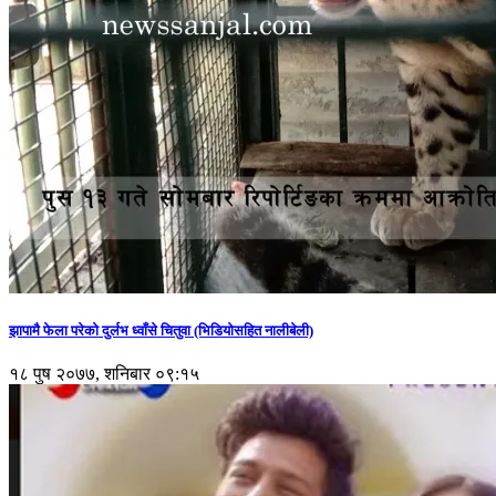
झापामै फेला परेको दुर्लभ ध्वाँसे चितुवा (भिडियोसहित नालीबेली)
१८ पुष २०७७, शनिबार ०९:१५