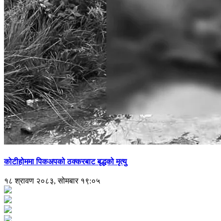
कोटीहोममा पिकअपको ठक्करबाट बृद्धको मृत्यु
१८ श्रावण २०८३, सोमबार १९:०५