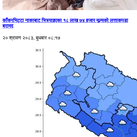
काँकरभिट्टा नाकाबाट भित्र्याइएका १८ लाख ७४ हजार मूल्यकाे लत्ताकपडा
बरामद
२० श्रावण २०८३, बुधबार ०८:१७