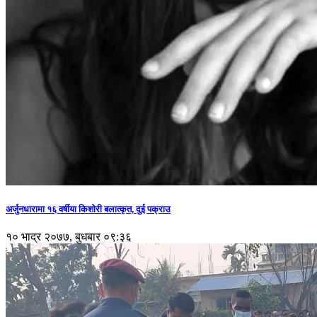
अर्जुनधारामा १६ वर्षीया किशोरी बलात्कृत, दुई पक्राउ
१० भाद्र २०७७, बुधबार ०९:३६