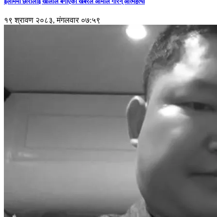
इलाममा छोरालाई खोलाले बगाएकाे खबरले आमाले गरिन् आत्महत्या
१९ श्रावण २०८३, मंगलवार ०७:५९