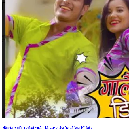
रवि ओड र मेलिना राईको ‘गालैमा डिम्पल’ सार्वजनिक (हेर्नुहोस् भिडियो)