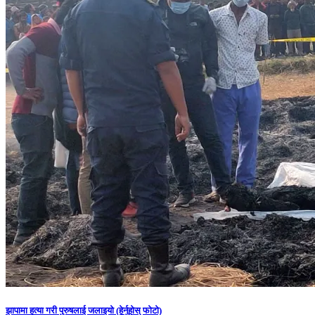
झापामा हत्या गरी पुरुषलाई जलाइयो (हेर्नुहाेस् फाेटाे)