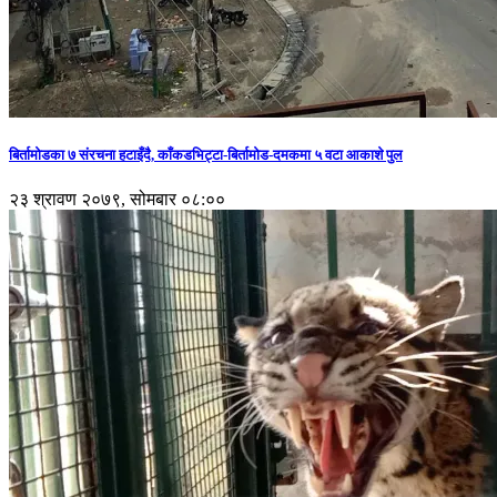
बिर्तामोडका ७ संरचना हटाइँदै, काँकडभिट्टा-बिर्तामोड-दमकमा ५ वटा आकाशे पुल
२३ श्रावण २०७९, सोमबार ०८:००