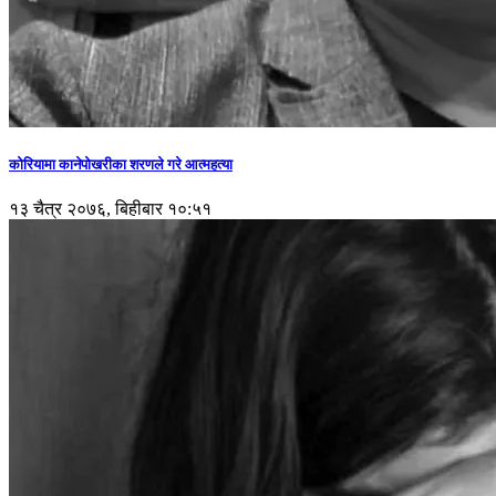
कोरियामा कानेपोखरीका शरणले गरे आत्महत्या
१३ चैत्र २०७६, बिहीबार १०:५१