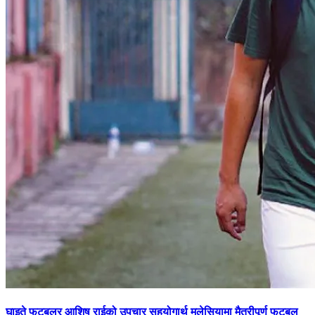
घाइते फुटबलर आशिष राईको उपचार सहयोगार्थ मलेसियामा मैत्रीपूर्ण फुटबल