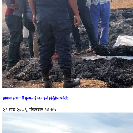
झापामा हत्या गरी पुरुषलाई जलाइयो (हेर्नुहाेस् फाेटाे)
२१ माघ २०७६, मंगलवार १६:४७