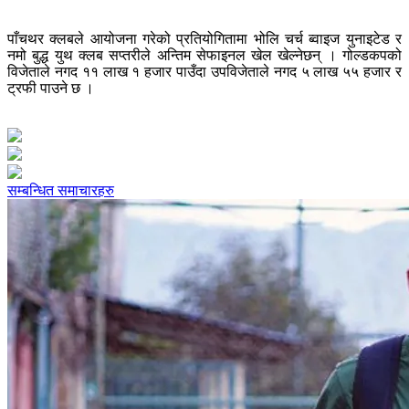
पाँचथर क्लबले आयोजना गरेको प्रतियोगितामा भोलि चर्च ब्वाइज युनाइटेड र
नमो बुद्ध युथ क्लब सप्तरीले अन्तिम सेफाइनल खेल खेल्नेछन् । गोल्डकपको
विजेताले नगद ११ लाख १ हजार पाउँदा उपविजेताले नगद ५ लाख ५५ हजार र
ट्रफी पाउने छ ।
सम्बन्धित समाचारहरु