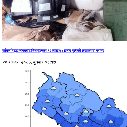
काँकरभिट्टा नाकाबाट भित्र्याइएका १८ लाख ७४ हजार मूल्यकाे लत्ताकपडा बरामद
२० श्रावण २०८३, बुधबार ०८:१७