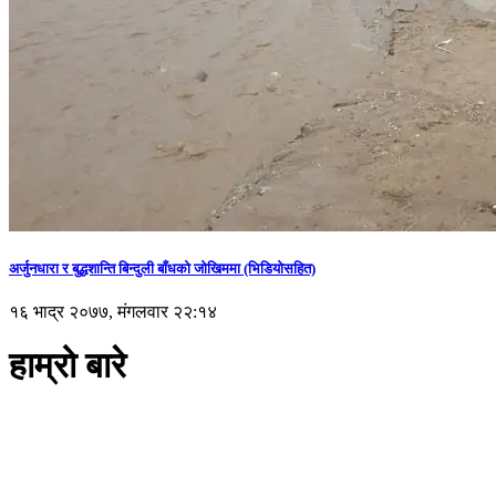
अर्जुनधारा र बुद्धशान्ति बिन्दुली बाँधको जोखिममा (भिडियाेसहित)
१६ भाद्र २०७७, मंगलवार २२:१४
हाम्रो बारे