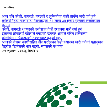
Trending
आज पनि कोशी, बागमती, गण्डकी र लुम्बिनीका केही ठाउँमा भारी वर्षा हुने
काँकरभिट्टा नाकाबाट भित्र्याइएका १८ लाख ७४ हजार मूल्यकाे लत्ताकपडा
बरामद
कोशी, बागमती र गण्डकी प्रदेशका केही स्थानमा भारी वर्षा हुने
इलाममा छोरालाई खोलाले बगाएकाे खबरले आमाले गरिन् आत्महत्या
कोटीहोममा पिकअपको ठक्करबाट बृद्धको मृत्यु
आजको मौसमः कोशीसहित तीन प्रदेशका केही स्थानमा भारी वर्षाको पूर्वानुमान
पेट्रोल-डिजेलको भाउ बढ्यो, ग्यासको यथावत
२१ श्रावण २०८३, बिहीबार