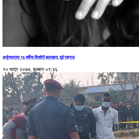
अर्जुनधारामा १६ वर्षीया किशोरी बलात्कृत, दुई पक्राउ
१० भाद्र २०७७, बुधबार ०९:३६