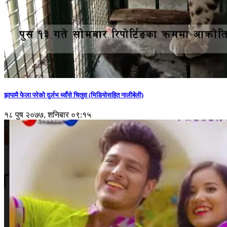
झापामै फेला परेको दुर्लभ ध्वाँसे चितुवा (भिडियोसहित नालीबेली)
१८ पुष २०७७, शनिबार ०९:१५