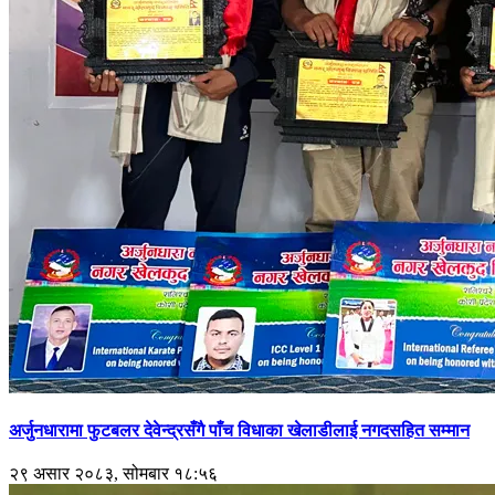
अर्जुनधारामा फुटबलर देवेन्द्रसँगै पाँच विधाका खेलाडीलाई नगदसहित सम्मान
२९ असार २०८३, सोमबार १८:५६