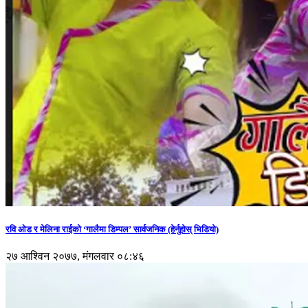
रवि ओड र मेलिना राईको ‘गालैमा डिम्पल’ सार्वजनिक (हेर्नुहोस् भिडियो)
२७ आश्विन २०७७, मंगलवार ०८:४६