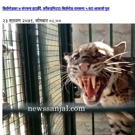
बिर्तामोडका ७ संरचना हटाइँदै, काँकडभिट्टा-बिर्तामोड-दमकमा ५ वटा आकाशे पुल
२३ श्रावण २०७९, सोमबार ०८:००