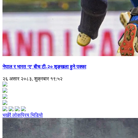
नेपाल र भारत ‘ए’ बीच टी-२० शृङ्खला हुने पक्का
२६ असार २०८३, शुक्रबार १९:५२
भर्खरै
लोकप्रिय
भिडियो