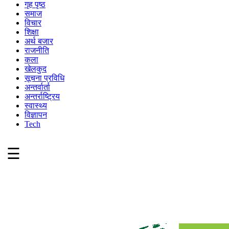
गृह पृष्ठ
समाज
विचार
शिक्षा
अर्थ बजार
राजनीति
कला
खेलकुद
सूचना प्रविधि
अन्तर्वार्ता
अन्तर्राष्ट्रिय
स्वास्थ्य
विज्ञापन
Tech
☰