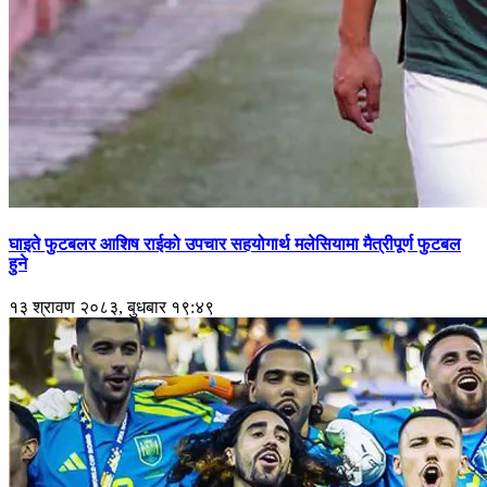
घाइते फुटबलर आशिष राईको उपचार सहयोगार्थ मलेसियामा मैत्रीपूर्ण फुटबल
हुने
१३ श्रावण २०८३, बुधबार १९:४९