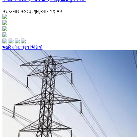
२६ असार २०८३, शुक्रबार १९:५२
भर्खरै
लोकप्रिय
भिडियो