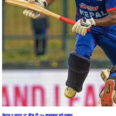
नेपाल र भारत ‘ए’ बीच टी-२० शृङ्खला हुने पक्का