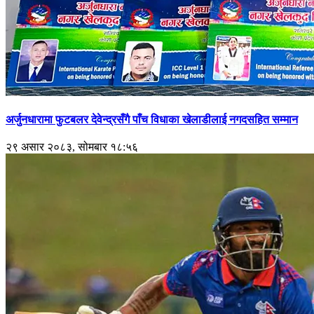
अर्जुनधारामा फुटबलर देवेन्द्रसँगै पाँच विधाका खेलाडीलाई नगदसहित सम्मान
२९ असार २०८३, सोमबार १८:५६