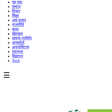
गृह पृष्ठ
समाज
विचार
शिक्षा
अर्थ बजार
राजनीति
कला
खेलकुद
सूचना प्रविधि
अन्तर्वार्ता
अन्तर्राष्ट्रिय
स्वास्थ्य
विज्ञापन
Tech
☰