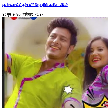
झापामै फेला परेको दुर्लभ ध्वाँसे चितुवा (भिडियोसहित नालीबेली)
१८ पुष २०७७, शनिबार ०९:१५