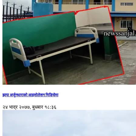
झापा अर्जुनधाराको आइसोलेशन भिडियोमा
२४ भाद्र २०७७, बुधबार १८:३६