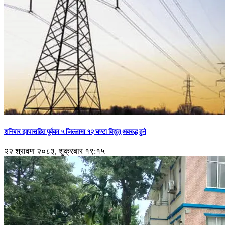
शनिबार झापासहित पूर्वका ५ जिल्लामा १२ घण्टा विद्युत् अवरुद्ध हुने
२२ श्रावण २०८३, शुक्रबार १९:१५