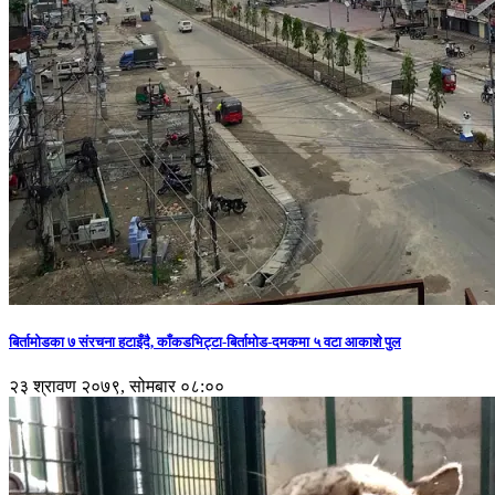
बिर्तामोडका ७ संरचना हटाइँदै, काँकडभिट्टा-बिर्तामोड-दमकमा ५ वटा आकाशे पुल
२३ श्रावण २०७९, सोमबार ०८:००