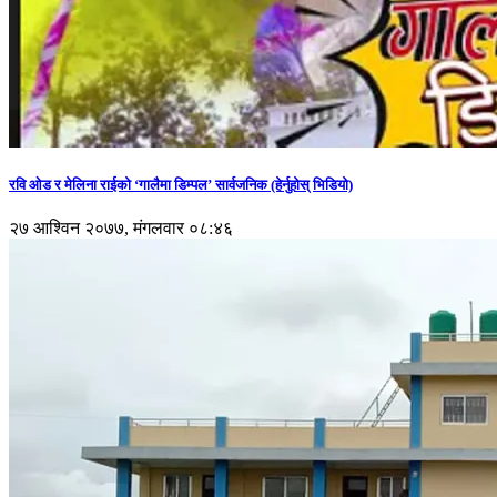
रवि ओड र मेलिना राईको ‘गालैमा डिम्पल’ सार्वजनिक (हेर्नुहोस् भिडियो)
२७ आश्विन २०७७, मंगलवार ०८:४६