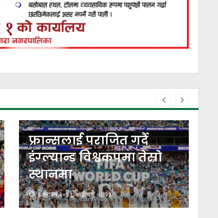
फ्रान्सलाई पराजित गर्दै
द
इंग्ल्यान्ड विश्वकपमा तेस्रो
स्थानमा
३ श्रावण २०८३, आईतवार ०८:२३