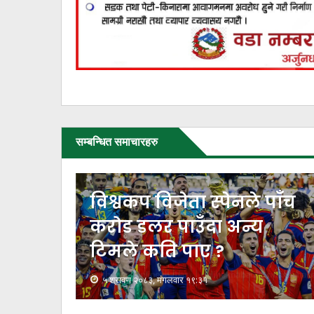
सम्बन्धित समाचारहरु
्थ
विश्वकप विजेता स्पेनले पाँच
करोड डलर पाउँदा अन्य
टिमले कति पाए ?
५ श्रावण २०८३, मंगलवार १९:३१