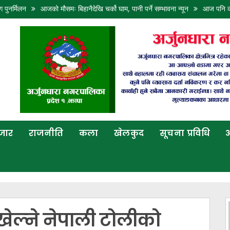
आजको मौसमः बिहानैदेखि चर्को घाम, पानी पर्ने सम्भावना न्यून
आज पनि कोशी, बागमती, गण
बजार
राजनीति
कला
खेलकुद
सूचना प्रविधि
अ
खेल्ने नेपाली टोलीको