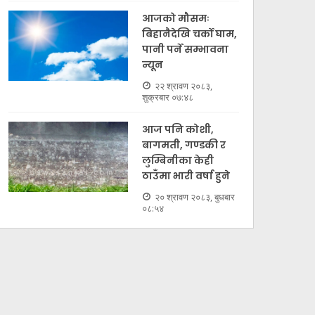
आजको मौसमः
बिहानैदेखि चर्को घाम,
पानी पर्ने सम्भावना
न्यून
२२ श्रावण २०८३,
शुक्रबार ०७:४८
आज पनि कोशी,
बागमती, गण्डकी र
लुम्बिनीका केही
ठाउँमा भारी वर्षा हुने
२० श्रावण २०८३, बुधबार
०८:५४