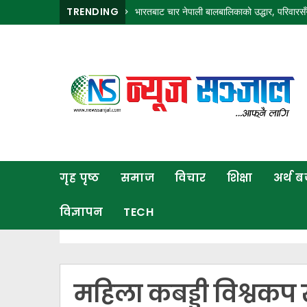
ा विद्युत् अवरुद्ध हुने
TRENDING
भारतबाट चार नेपाली बालबालिकाको उद्धार, परिवारसँग पुनर्मिलन
गृह
पृष्ठ
समाज
विचार
शिक्षा
गृह पृष्ठ
समाज
विचार
शिक्षा
अर्थ 
अर्थ
बजार
विज्ञापन
TECH
राजनीति
कला
खेलकुद
महिला कबड्डी विश्वकप 