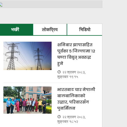
भर्खरै
लोकप्रिय
भिडियो
शनिबार झापासहित
पूर्वका ५ जिल्लामा १२
घण्टा विद्युत् अवरुद्ध
हुने
२२ श्रावण २०८३,
शुक्रबार १९:१५
भारतबाट चार नेपाली
बालबालिकाको
उद्धार, परिवारसँग
पुनर्मिलन
२२ श्रावण २०८३,
शुक्रबार १८:५२