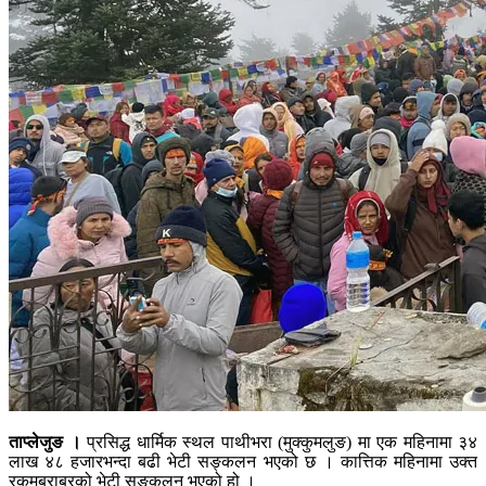
ताप्लेजुङ ।
प्रसिद्ध धार्मिक स्थल पाथीभरा (मुक्कुमलुङ) मा एक महिनामा ३४
लाख ४८ हजारभन्दा बढी भेटी सङ्कलन भएको छ । कात्तिक महिनामा उक्त
रकमबराबरको भेटी सङ्कलन भएको हो ।