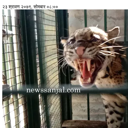
२३ श्रावण २०७९, सोमबार ०८:००