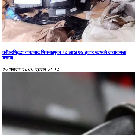
काँकरभिट्टा नाकाबाट भित्र्याइएका १८ लाख ७४ हजार मूल्यकाे लत्ताकपडा
बरामद
२० श्रावण २०८३, बुधबार ०८:१७