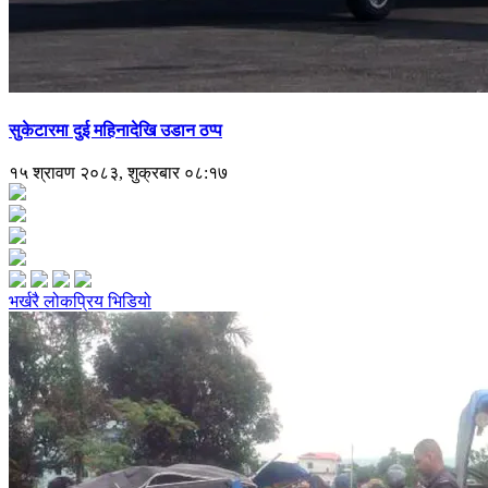
सुकेटारमा दुई महिनादेखि उडान ठप्प
१५ श्रावण २०८३, शुक्रबार ०८:१७
भर्खरै
लोकप्रिय
भिडियो