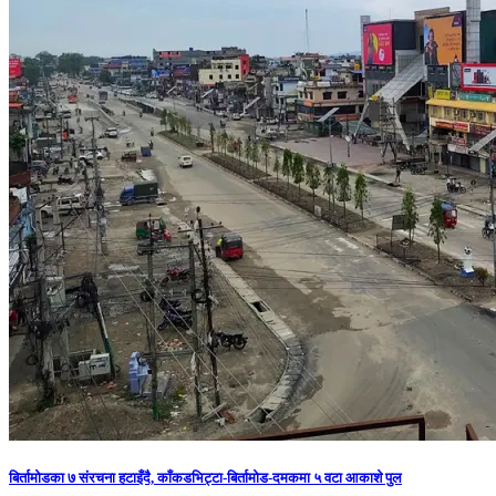
बिर्तामोडका ७ संरचना हटाइँदै, काँकडभिट्टा-बिर्तामोड-दमकमा ५ वटा आकाशे पुल