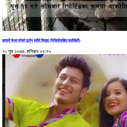
झापामै फेला परेको दुर्लभ ध्वाँसे चितुवा (भिडियोसहित नालीबेली)
१८ पुष २०७७, शनिबार ०९:१५