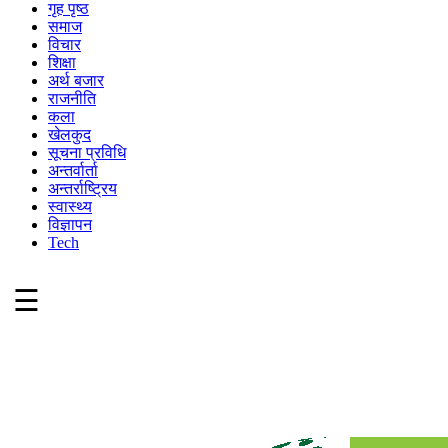
गृह पृष्ठ
समाज
विचार
शिक्षा
अर्थ बजार
राजनीति
कला
खेलकुद
सूचना प्रविधि
अन्तर्वार्ता
अन्तर्राष्ट्रिय
स्वास्थ्य
विज्ञापन
Tech
☰