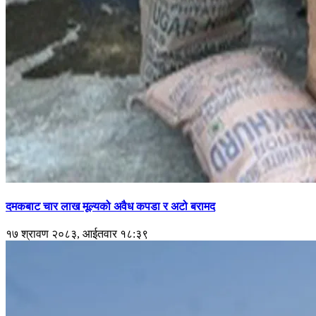
दमकबाट चार लाख मूल्यको अवैध कपडा र अटो बरामद
१७ श्रावण २०८३, आईतवार १८:३९