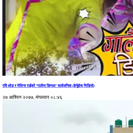
रवि ओड र मेलिना राईको ‘गालैमा डिम्पल’ सार्वजनिक (हेर्नुहोस् भिडियो)
२७ आश्विन २०७७, मंगलवार ०८:४६