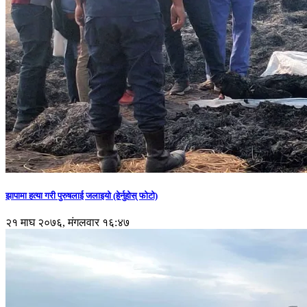
झापामा हत्या गरी पुरुषलाई जलाइयो (हेर्नुहाेस् फाेटाे)
२१ माघ २०७६, मंगलवार १६:४७