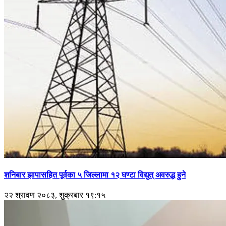
शनिबार झापासहित पूर्वका ५ जिल्लामा १२ घण्टा विद्युत् अवरुद्ध हुने
२२ श्रावण २०८३, शुक्रबार १९:१५