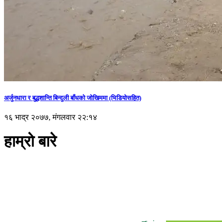
अर्जुनधारा र बुद्धशान्ति बिन्दुली बाँधको जोखिममा (भिडियाेसहित)
१६ भाद्र २०७७, मंगलवार २२:१४
हाम्रो बारे