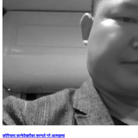
कोरियामा कानेपोखरीका शरणले गरे आत्महत्या