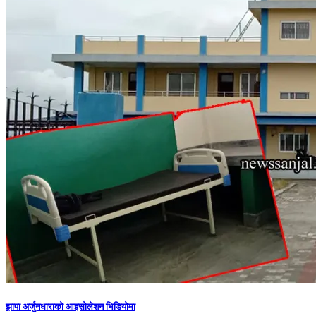
झापा अर्जुनधाराको आइसोलेशन भिडियोमा