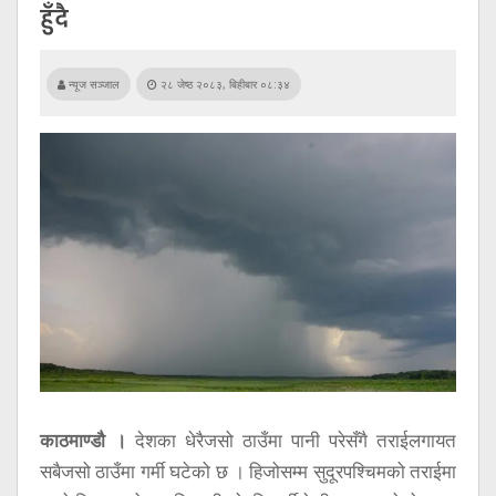
सूचना
हुँदै
प्रविधि
अन्तर्वार्ता
न्यूज सञ्जाल
२८ जेष्ठ २०८३, बिहीबार ०८:३४
अन्तर्राष्ट्रिय
स्वास्थ्य
विज्ञापन
Tech
काठमाण्डौ ।
देशका धेरैजसो ठाउँमा पानी परेसँगै तराईलगायत
सबैजसो ठाउँमा गर्मी घटेको छ । हिजोसम्म सुदूरपश्चिमको तराईमा