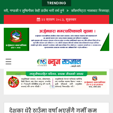
TRENDING
्डकी र लुम्बिनीका केही ठाउँमा भारी वर्षा हुने
काँकरभिट्टा नाकाबाट भित्र्याइएका १८ 
२२ श्रावण २०८३, शुक्रबार
गृह
पृष्ठ
समाज
विचार
शिक्षा
☰
अर्थ
बजार
राजनीति
कला
खेलकुद
देशका धेरै ठाउँमा वर्षा भएसँगै गर्मी कम