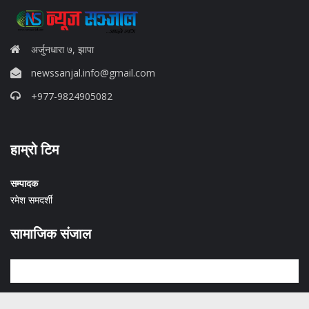
अर्जुनधारा ७, झापा
newssanjal.info@gmail.com
+977-9824905082
situs panen77
हाम्रो टिम
b88 slot
s77 resmi
daftar slot88
सम्पादक
judi slot online pulsa
रमेश समदर्शी
slot online gacor
info rtp slot gacor
सामाजिक संजाल
keluaran togel hari ini
daftar panengg
agen slot300
situs b88