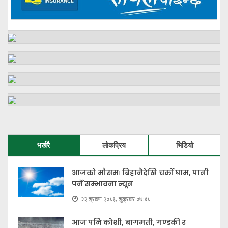
भर्खरै
लोकप्रिय
भिडियो
आजको मौसमः बिहानैदेखि चर्को घाम, पानी
पर्ने सम्भावना न्यून
२२ श्रावण २०८३, शुक्रबार ०७:४८
आज पनि कोशी, बागमती, गण्डकी र