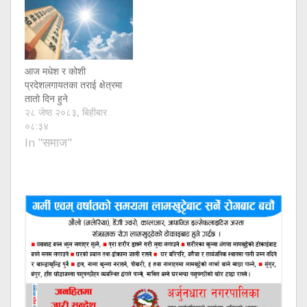
आज मधेश र कोशी
प्रदेशलगायतका तराई क्षेत्रमा
तातो दिन हुने
२८ जेष्ठ २०८३, बिहीबार
०८:३४
In "समाज"