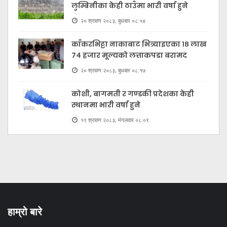
लुम्बिनीका केही ठाउँमा भारी वर्षा हुने
२० श्रावण २०८३, बुधबार ०८:५४
काँकरभिट्टा नाकाबाट भित्र्याइएका १८ लाख
७४ हजार मूल्यकाे लत्ताकपडा बरामद
२० श्रावण २०८३, बुधबार ०८:१७
कोशी, बागमती र गण्डकी प्रदेशका केही
स्थानमा भारी वर्षा हुने
१९ श्रावण २०८३, मंगलवार ०८:०९
हाम्रो बारे