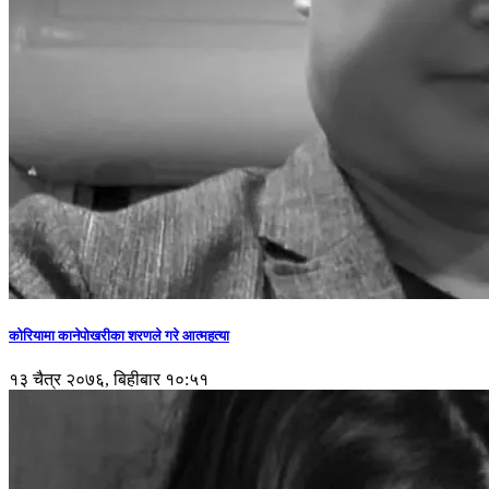
कोरियामा कानेपोखरीका शरणले गरे आत्महत्या
१३ चैत्र २०७६, बिहीबार १०:५१