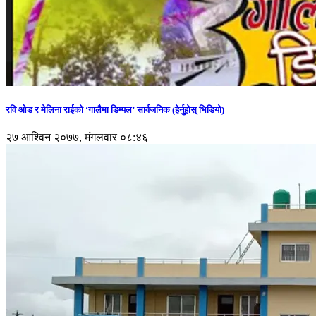
रवि ओड र मेलिना राईको ‘गालैमा डिम्पल’ सार्वजनिक (हेर्नुहोस् भिडियो)
२७ आश्विन २०७७, मंगलवार ०८:४६