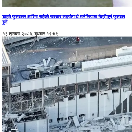
घाइते फुटबलर आशिष राईको उपचार सहयोगार्थ मलेसियामा मैत्रीपूर्ण फुटबल
हुने
१३ श्रावण २०८३, बुधबार १९:४९