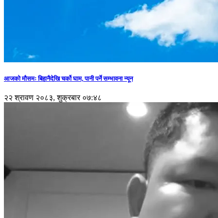
आजको मौसमः बिहानैदेखि चर्को घाम, पानी पर्ने सम्भावना न्यून
२२ श्रावण २०८३, शुक्रबार ०७:४८