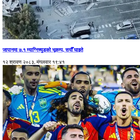
जापानमा ७.१ म्याग्निच्युडको भूकम्प, सयौँ घाइते
१२ श्रावण २०८३, मंगलवार १९:४१