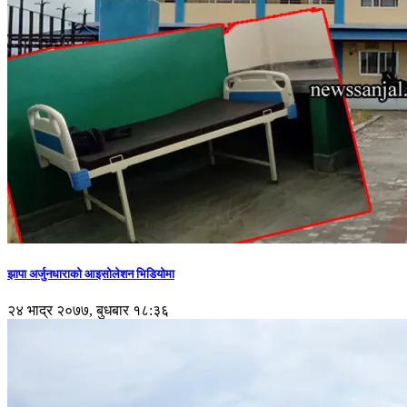
झापा अर्जुनधाराको आइसोलेशन भिडियोमा
२४ भाद्र २०७७, बुधबार १८:३६