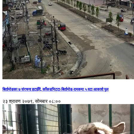
बिर्तामोडका ७ संरचना हटाइँदै, काँकडभिट्टा-बिर्तामोड-दमकमा ५ वटा आकाशे पुल
२३ श्रावण २०७९, सोमबार ०८:००