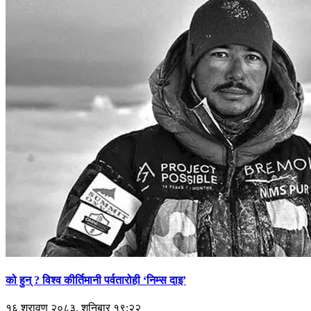
को हुन् ? विश्व कीर्तिमानी पर्वतारोही ‘निम्स दाइ’
१६ श्रावण २०८३, शनिबार १९:२२