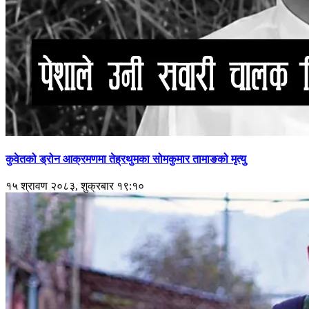
कुवेतको ड्रोन आक्रमणमा तेह्रथुमका सोमकुमार तामाङको मृत्यु
१५ श्रावण २०८३, शुक्रबार १९:१०