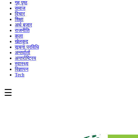
गृह पृष्ठ
समाज
विचार
शिक्षा
अर्थ बजार
राजनीति
कला
खेलकुद
सूचना प्रविधि
अन्तर्वार्ता
अन्तर्राष्ट्रिय
स्वास्थ्य
विज्ञापन
Tech
☰