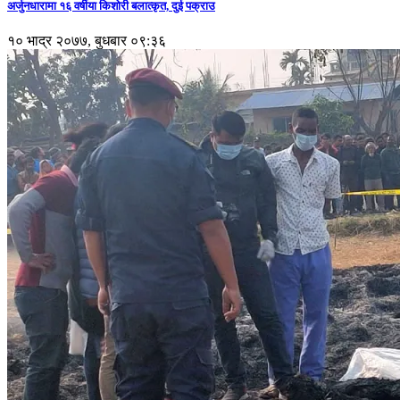
अर्जुनधारामा १६ वर्षीया किशोरी बलात्कृत, दुई पक्राउ
१० भाद्र २०७७, बुधबार ०९:३६