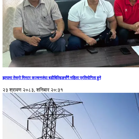
झापामा तेस्रो मिस्टर कञ्चनजंघा बडीबिल्डिङसँगै महिला प्रतियोगिता हुने
२३ श्रावण २०८३, शनिबार २०:३१