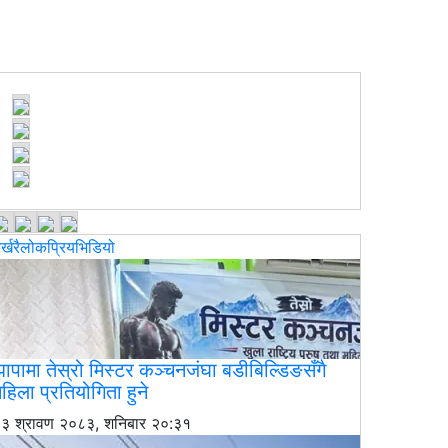
र्खरै
लोकप्रिय
भिडियो
ापामा तेस्रो मिस्टर कञ्चनजंघा बडीबिल्डिङसँगै
हिला प्रतियोगिता हुने
३ श्रावण २०८३, शनिबार २०:३१