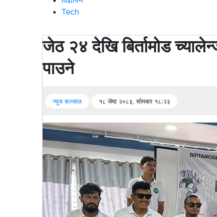
विज्ञापन
Tech
सूचना
प्रविधि
जेठ २४ देखि बिर्तामोड च्याल
अन्तर्वार्ता
पाउने
अन्तर्राष्ट्रिय
स्वास्थ्य
न्यूज सञ्जाल
१८ जेष्ठ २०८३, सोमबार १८:२३
विज्ञापन
Tech