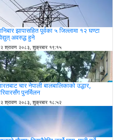
निबार झापासहित पूर्वका ५ जिल्लामा १२ घण्टा
िद्युत् अवरुद्ध हुने
२ श्रावण २०८३, शुक्रबार १९:१५
ारतबाट चार नेपाली बालबालिकाको उद्धार,
रिवारसँग पुनर्मिलन
२ श्रावण २०८३, शुक्रबार १८:५२