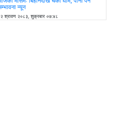
जको मौसमः बिहानैदेखि चर्को घाम, पानी पर्ने
म्भावना न्यून
२ श्रावण २०८३, शुक्रबार ०७:४८