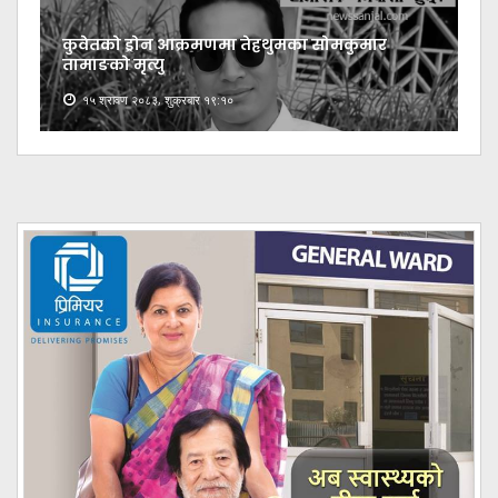
कुवेतको ड्रोन आक्रमणमा तेह्रथुमका सोमकुमार
तामाङको मृत्यु
१५ श्रावण २०८३, शुक्रबार १९:१०