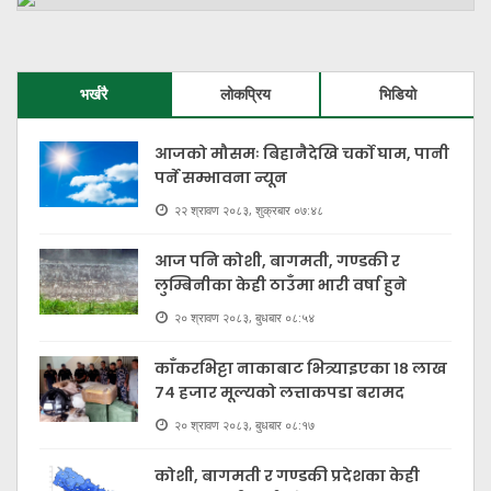
भर्खरै
लोकप्रिय
भिडियो
आजको मौसमः बिहानैदेखि चर्को घाम, पानी
पर्ने सम्भावना न्यून
२२ श्रावण २०८३, शुक्रबार ०७:४८
आज पनि कोशी, बागमती, गण्डकी र
लुम्बिनीका केही ठाउँमा भारी वर्षा हुने
२० श्रावण २०८३, बुधबार ०८:५४
काँकरभिट्टा नाकाबाट भित्र्याइएका १८ लाख
७४ हजार मूल्यकाे लत्ताकपडा बरामद
२० श्रावण २०८३, बुधबार ०८:१७
कोशी, बागमती र गण्डकी प्रदेशका केही