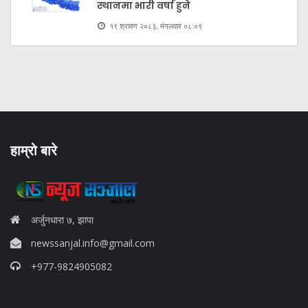
स्थानमा भारी वर्षा हुने
१९ श्रावण २०८३, मंगलवार ०८:०९
हाम्रो बारे
अर्जुनधारा ७, झापा
newssanjal.info@gmail.com
+977-9824905082
situs panen77