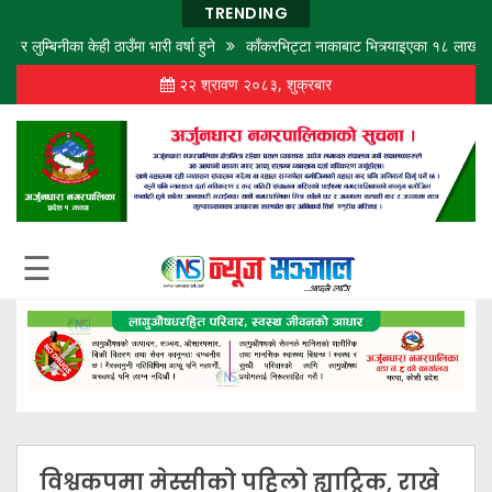
TRENDING
्बिनीका केही ठाउँमा भारी वर्षा हुने
काँकरभिट्टा नाकाबाट भित्र्याइएका १८ लाख ७४ हजा
२२ श्रावण २०८३, शुक्रबार
गृह
पृष्ठ
समाज
विचार
शिक्षा
☰
अर्थ
बजार
राजनीति
कला
खेलकुद
विश्वकपमा मेस्सीको पहिलो ह्याट्रिक, राखे