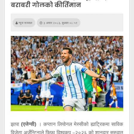
सूचना
बराबरी गोलको कीर्तिमान
प्रविधि
अन्तर्वार्ता
न्यूज सञ्जाल
३ असार २०८३, बुधबार ०८:५९
अन्तर्राष्ट्रिय
स्वास्थ्य
विज्ञापन
Tech
झापा
(एजेन्सी)
। कप्तान लियोनल मेस्सीको ह्याट्रिकमा साविक
विजेता अर्जेन्टिनाले फिफा विश्वकप –२०२६ को शानदार सुरुवात