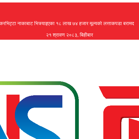
ँकरभिट्टा नाकाबाट भित्र्याइएका १८ लाख ७४ हजार मूल्यकाे लत्ताकपडा बरामद
२१ श्रावण २०८३, बिहीबार