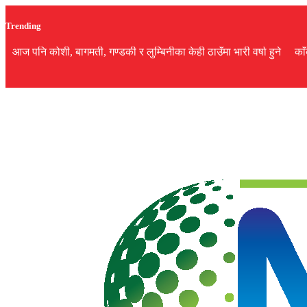
Trending
आज पनि कोशी, बागमती, गण्डकी र लुम्बिनीका केही ठाउँमा भारी वर्षा हुने
का
गृह
पृष्ठ
समाज
विचार
शिक्षा
अर्थ
बजार
राजनीति
कला
खेलकुद
सूचना